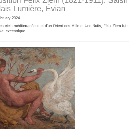
sition Félix Ziem (1821-1911). Saisir
lais Lumière, Évian
bruary 2024
es ciels méditerranéens et d’un Orient des Mille et Une Nuits, Félix Ziem fut 
le, excentrique.