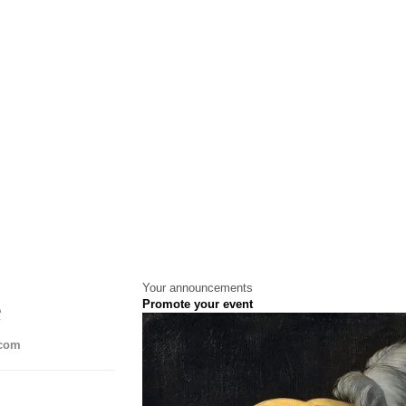
Your announcements
e
Promote your event
.com