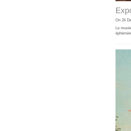
Expo
On 26 D
Le musée
éphémère 