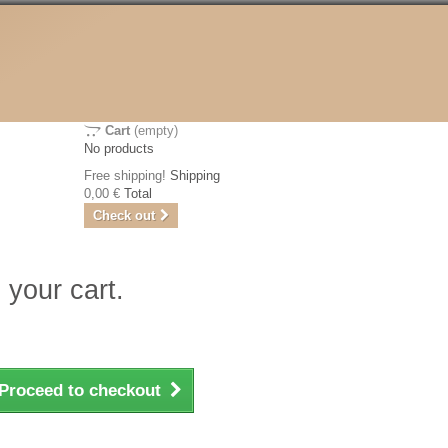
Cart
(empty)
No products
Free shipping!
Shipping
0,00 €
Total
Check out
 your cart.
Proceed to checkout