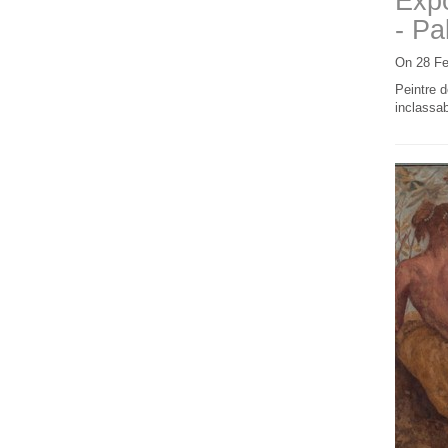
Expo
- Pa
On 28 Fe
Peintre d
inclassab