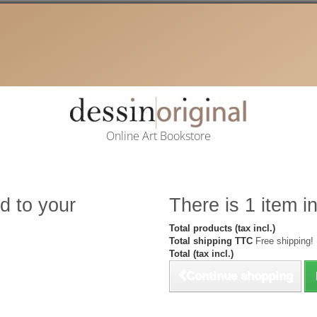
Online Art Bookstore
d to your
There is 1 item in
Total products (tax incl.)
Total shipping TTC
Free shipping!
Total (tax incl.)
Continue shopping