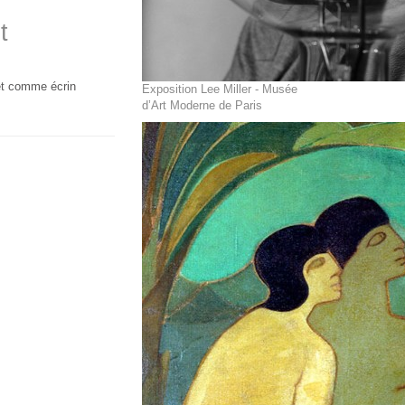
t
et comme écrin
Exposition Lee Miller - Musée
d’Art Moderne de Paris