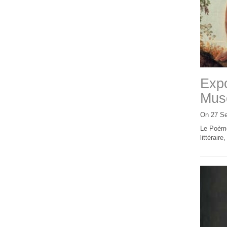
Expo
Musé
On 27 S
Le Poème 
littéraire