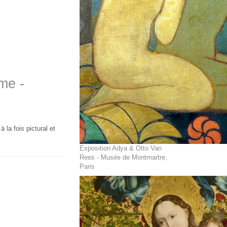
me -
la fois pictural et
Exposition Adya & Otto Van
Rees - Musée de Montmartre,
Paris