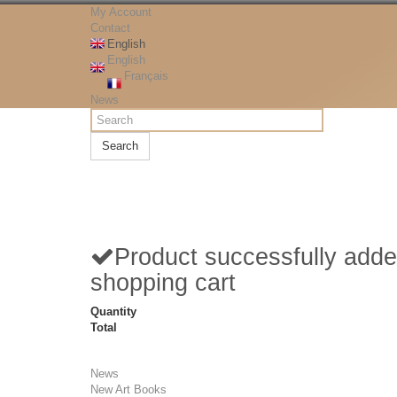
My Account
Contact
English
English
Français
News
Search
Product successfully adde
shopping cart
Quantity
Total
News
New Art Books