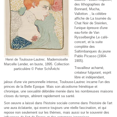
des lithographies de
Bonnard, Mucha,
Vallotton. , la célèbre
affiche de La tournée du
Chat Noir de Steinlen,
l'unique épreuve d'une
eau-forte de Van
Rysselberghe Le café-
concert, et la suite
complète des
Saltimbanques du jeune
Pablo Picasso (1904-
Henri de Toulouse-Lautrec. Mademoiselle
1905).
Marcelle Lender, en buste, 1895. Collection
Travailleur acharné,
particulière © Peter SchÃ¤lchi
créateur fulgurant, esprit
libre et indépendant,
jaloux d'une vie personnelle intense, Toulouse-Lautrec incarne l'un des
princes de la Belle Epoque. Mais son alcoolisme frénétique et
chronique, une sexualité débridée menée dans les nombreuses maisons
closes du temps, altèrent rapidement sa santé.
Son oeuvre a laissé dans l'histoire sociale comme dans l'histoire de l'art
une aura éclatante, qui exerce toujours une réelle fascination, et qui
repose non seulement sur les thèmes, mais aussi sur le souvenir des