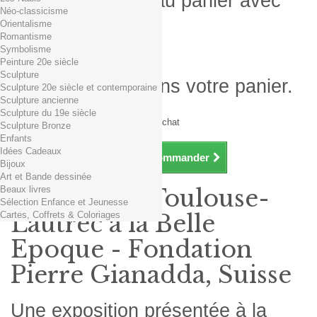
Produit ajouté au panier avec
Néo-classicisme
succès
Orientalisme
Romantisme
Quantité
Symbolisme
Total
Peinture 20e siècle
Sculpture
Il y a 1 produit dans votre panier.
Sculpture 20e siècle et contemporaine
Sculpture ancienne
Total produits TTC
Sculpture du 19e siècle
Frais de port TTC
0,01€ dès 29€ d'achat
Sculpture Bronze
Total TTC
Enfants
Idées Cadeaux
Continuer mes achats
Commander
Bijoux
Art et Bande dessinée
Beaux livres
Exposition Toulouse-
Sélection Enfance et Jeunesse
Cartes, Coffrets & Coloriages
Lautrec à la Belle
Epoque - Fondation
Pierre Gianadda, Suisse
Une exposition présentée à la