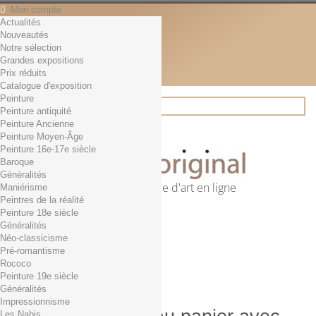
Mon compte
Actualités
Contact
Nouveautés
Français
Notre sélection
English
Grandes expositions
Français
Prix réduits
Actualités
Catalogue d'exposition
Peinture
Peinture antiquité
Peinture Ancienne
Rechercher
Peinture Moyen-Âge
Peinture 16e-17e siècle
Baroque
Généralités
Première librairie d'art en ligne
Maniérisme
Peintres de la réalité
Panier
(vide)
Peinture 18e siècle
Aucun produit
Généralités
Néo-classicisme
0,01€ dès 29€ d'achat
Livraison
Pré-romantisme
0,00 €
Total
Rococo
Commander
Peinture 19e siècle
Généralités
Impressionnisme
Les Nabis