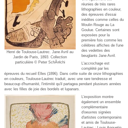
réunies de très rares
lithographies en couleur,
des épreuves d'essai
inédites comme celles du
Moulin Rouge au La
Goulue. Certaines sont
exposées pour la
première fois comme les
célèbres affiches de l'une
des vedettes des
Henri de Toulouse-Lautrec. Jane Avril au
beuglants Jane Avril.
Jardin de Paris, 1893. Collection
particulière © Peter SchÃ¤lchi
L'accrochage est
complété par les
épreuves du recueil Elles (1896). Dans cette suite de onze lithographies
en couleurs, Toulouse-Lautrec traduit, avec une rare tendresse et
beaucoup d'humanité, l'intimité qu'il partagea pendant plusieurs années
avec les filles de joie des bordels et lupanars.
L'exposition montre
également un ensemble
complémentaire
d'oeuvres signées
d'artistes contemporains
et amis de Toulouse-
Lautrec : Louis Anquetin,