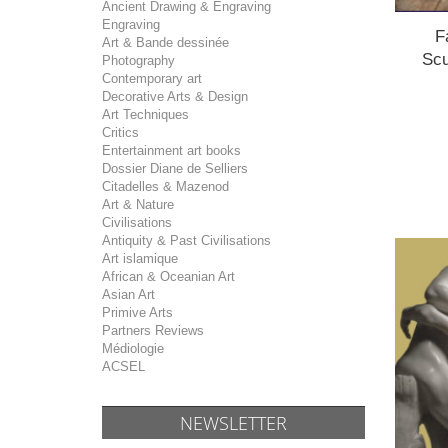
Ancient Drawing & Engraving
Engraving
F
Art & Bande dessinée
Scu
Photography
Contemporary art
Decorative Arts & Design
Art Techniques
Critics
Entertainment art books
Dossier Diane de Selliers
Citadelles & Mazenod
Art & Nature
Civilisations
Antiquity & Past Civilisations
Art islamique
African & Oceanian Art
Asian Art
Primive Arts
Partners Reviews
Médiologie
ACSEL
NEWSLETTER