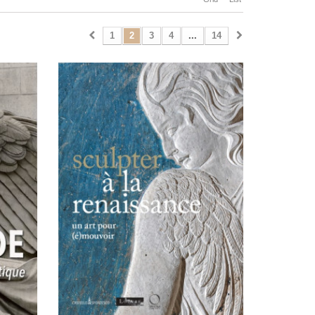
1
2
3
4
...
14