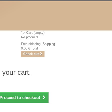
Cart
(empty)
No products
Free shipping!
Shipping
0,00 €
Total
Check out
 your cart.
Proceed to checkout