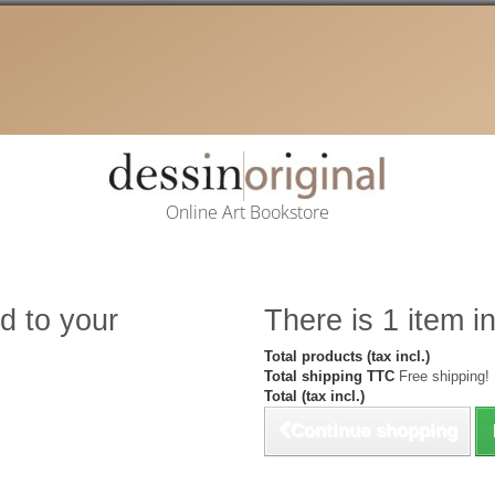
Online Art Bookstore
d to your
There is 1 item in
Total products (tax incl.)
Total shipping TTC
Free shipping!
Total (tax incl.)
Continue shopping