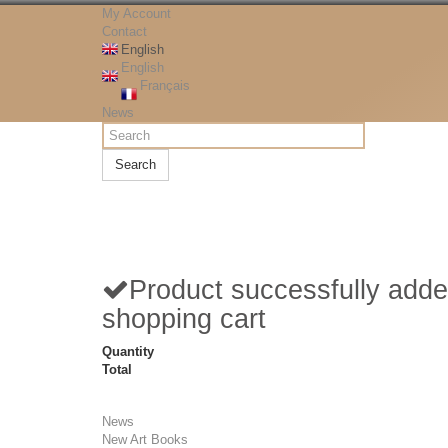
My Account
Contact
English
English
Français
News
Search
Product successfully adde
shopping cart
Quantity
Total
News
New Art Books