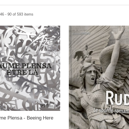
46 - 90 of 593 items
me Plensa - Beeing Here