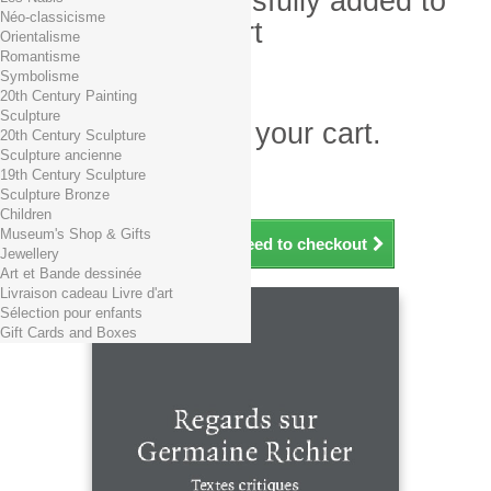
Product successfully added to
Néo-classicisme
your shopping cart
Orientalisme
Romantisme
Quantity
Symbolisme
Total
20th Century Painting
Sculpture
There is 1 item in your cart.
20th Century Sculpture
Sculpture ancienne
Total products (tax incl.)
19th Century Sculpture
Total shipping TTC
Free shipping!
Sculpture Bronze
Total (tax incl.)
Children
Museum's Shop & Gifts
Continue shopping
Proceed to checkout
Jewellery
Art et Bande dessinée
Livraison cadeau Livre d'art
Sélection pour enfants
Gift Cards and Boxes