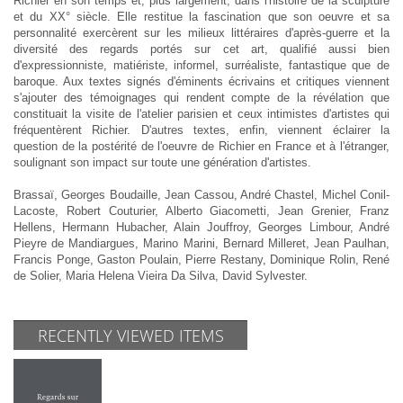
Richier en son temps et, plus largement, dans l'histoire de la sculpture
et du XX° siècle. Elle restitue la fascination que son oeuvre et sa
personnalité exercèrent sur les milieux littéraires d'après-guerre et la
diversité des regards portés sur cet art, qualifié aussi bien
d'expressionniste, matiériste, informel, surréaliste, fantastique que de
baroque. Aux textes signés d'éminents écrivains et critiques viennent
s'ajouter des témoignages qui rendent compte de la révélation que
constituait la visite de l'atelier parisien et ceux intimistes d'artistes qui
fréquentèrent Richier. D'autres textes, enfin, viennent éclairer la
question de la postérité de l'oeuvre de Richier en France et à l'étranger,
soulignant son impact sur toute une génération d'artistes.
Brassaï, Georges Boudaille, Jean Cassou, André Chastel, Michel Conil-
Lacoste, Robert Couturier, Alberto Giacometti, Jean Grenier, Franz
Hellens, Hermann Hubacher, Alain Jouffroy, Georges Limbour, André
Pieyre de Mandiargues, Marino Marini, Bernard Milleret, Jean Paulhan,
Francis Ponge, Gaston Poulain, Pierre Restany, Dominique Rolin, René
de Solier, Maria Helena Vieira Da Silva, David Sylvester.
RECENTLY VIEWED ITEMS