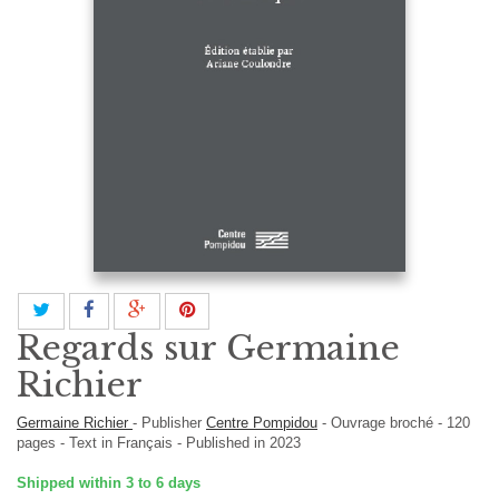
Regards sur Germaine
Richier
Germaine Richier
-
Publisher
Centre Pompidou
-
Ouvrage broché
-
120
pages -
Text in
Français
- Published in 2023
Shipped within 3 to 6 days