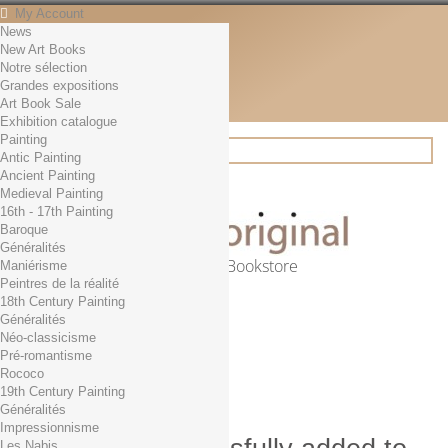
My Account
News
Contact
New Art Books
English
Notre sélection
English
Grandes expositions
Français
Art Book Sale
News
Exhibition catalogue
Painting
Antic Painting
Ancient Painting
Search
Medieval Painting
16th - 17th Painting
Baroque
Généralités
Online Art Bookstore
Maniérisme
Peintres de la réalité
Cart
(empty)
18th Century Painting
No products
Généralités
Néo-classicisme
Free shipping!
Shipping
Pré-romantisme
0,00 €
Total
Rococo
Check out
19th Century Painting
Généralités
Impressionnisme
Les Nabis