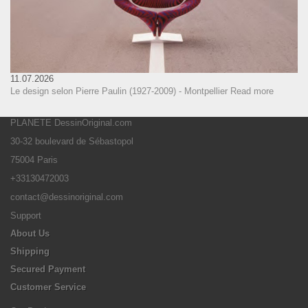
11.07.2026
Le design selon Pierre Paulin (1927-2009) - Montpellier
Read more
PLANETE DessinOriginal.com
30-32 boulevard de Sébastopol
75004 Paris
+33130472003
contact@dessinoriginal.com
Support
About Us
Shipping
Secured Payment
Customer Service