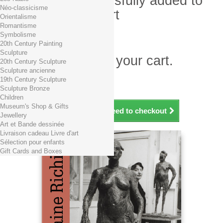
Product successfully added to
Néo-classicisme
your shopping cart
Orientalisme
Romantisme
Quantity
Symbolisme
Total
20th Century Painting
Sculpture
There is 1 item in your cart.
20th Century Sculpture
Sculpture ancienne
Total products (tax incl.)
19th Century Sculpture
Total shipping TTC
Free shipping!
Sculpture Bronze
Total (tax incl.)
Children
Museum's Shop & Gifts
Continue shopping
Proceed to checkout
Jewellery
Art et Bande dessinée
Livraison cadeau Livre d'art
Sélection pour enfants
Gift Cards and Boxes