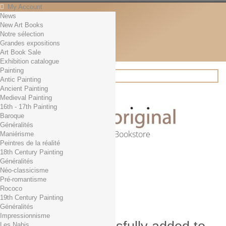
My Account
News
Contact
New Art Books
English
Notre sélection
English
Grandes expositions
Français
Art Book Sale
News
Exhibition catalogue
Painting
Antic Painting
Ancient Painting
Search
Medieval Painting
16th - 17th Painting
Baroque
Généralités
Online Art Bookstore
Maniérisme
Peintres de la réalité
Cart
(empty)
18th Century Painting
No products
Généralités
Néo-classicisme
Free shipping!
Shipping
Pré-romantisme
0,00 €
Total
Rococo
Check out
19th Century Painting
Généralités
Impressionnisme
Les Nabis