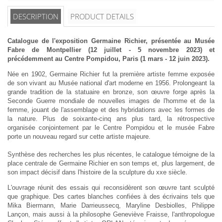
DESCRIPTION
PRODUCT DETAILS
Catalogue de l'exposition Germaine Richier, présentée au Musée
Fabre de Montpellier (12 juillet - 5 novembre 2023) et
précédemment au Centre Pompidou, Paris (1 mars - 12 juin 2023).
Née en 1902, Germaine Richier fut la première artiste femme exposée
de son vivant au Musée national d'art moderne en 1956. Prolongeant la
grande tradition de la statuaire en bronze, son œuvre forge après la
Seconde Guerre mondiale de nouvelles images de l'homme et de la
femme, jouant de l'assemblage et des hybridations avec les formes de
la nature. Plus de soixante-cinq ans plus tard, la rétrospective
organisée conjointement par le Centre Pompidou et le musée Fabre
porte un nouveau regard sur cette artiste majeure.
Synthèse des recherches les plus récentes, le catalogue témoigne de la
place centrale de Germaine Richier en son temps et, plus largement, de
son impact décisif dans l'histoire de la sculpture du xxe siècle.
L'ouvrage réunit des essais qui reconsidèrent son œuvre tant sculpté
que graphique. Des cartes blanches confiées à des écrivains tels que
Mika Biermann, Marie Darrieussecq, Maryline Desbiolles, Philippe
Lançon, mais aussi à la philosophe Geneviève Fraisse, l'anthropologue