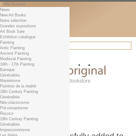
My Account
News
Contact
New Art Books
English
Notre sélection
English
Grandes expositions
Français
Art Book Sale
News
Exhibition catalogue
Painting
Antic Painting
Ancient Painting
Search
Medieval Painting
16th - 17th Painting
Baroque
Généralités
Online Art Bookstore
Maniérisme
Peintres de la réalité
Cart
(empty)
18th Century Painting
No products
Généralités
Néo-classicisme
Free shipping!
Shipping
Pré-romantisme
0,00 €
Total
Rococo
Check out
19th Century Painting
Généralités
Impressionnisme
Les Nabis