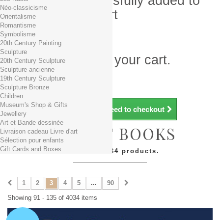
Product successfully added to
Néo-classicisme
your shopping cart
Orientalisme
Romantisme
Quantity
Symbolisme
Total
20th Century Painting
Sculpture
There is 1 item in your cart.
20th Century Sculpture
Sculpture ancienne
Total products (tax incl.)
19th Century Sculpture
Total shipping TTC
Free shipping!
Sculpture Bronze
Total (tax incl.)
Children
Museum's Shop & Gifts
Continue shopping
Proceed to checkout
Jewellery
Art et Bande dessinée
NEW ART BOOKS
Livraison cadeau Livre d'art
Sélection pour enfants
Gift Cards and Boxes
There are 4034 products.
1
2
3
4
5
...
90
Showing 91 - 135 of 4034 items