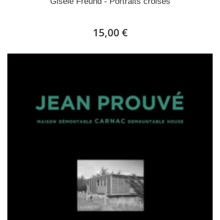
Gisèle Freund - Portraits croisés
15,00 €