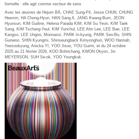
formelle : elle agit comme vecteur de sens
Avec les œuvres de Hejum BÄ, CHAE Sung-Pil, Jesse CHUN, CHUNG
Heemin, HA Chong-Hyun, HAN Sang A, JANG Kwang-Bum, JEON
Hyunsun, KIM Guiline, Helena Parada KIM, KIM Su Yeon, KIM Taek
Sang, KIM Tschang-Yeul, KIM Yunchul, LEE Ahn Lee, LEE Bae, LEE
Kangso, LEE Ungno, Moonassi, PARK In-kyung, PARK Seo-Bo, SHIN
Gunwoo, SHIN Kyungmi, Shinseungback Kimyonghun, WOO Hannah,
Yeesookyung, Anicka YI, YOO Jisoo, YOU Guimi, et du 24 octobre
2025 au 21 février 2026, KOO Bohnchang, KWON Okyon, Jin
MEYERSON, SUH Se-ok, YOO Youngkuk.