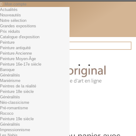
Mon compte
Actualités
Contact
Nouveautés
Français
Notre sélection
English
Grandes expositions
Français
Prix réduits
Actualités
Catalogue d'exposition
Peinture
Peinture antiquité
Peinture Ancienne
Rechercher
Peinture Moyen-Âge
Peinture 16e-17e siècle
Baroque
Généralités
Première librairie d'art en ligne
Maniérisme
Peintres de la réalité
Panier
(vide)
Peinture 18e siècle
Aucun produit
Généralités
Néo-classicisme
0,01€ dès 29€ d'achat
Livraison
Pré-romantisme
0,00 €
Total
Rococo
Commander
Peinture 19e siècle
Généralités
Impressionnisme
Les Nabis