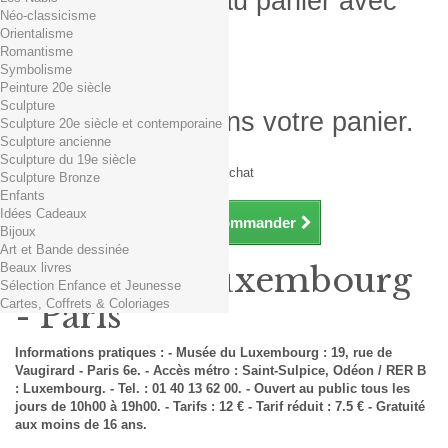
Produit ajouté au panier avec
Néo-classicisme
succès
Orientalisme
Romantisme
Quantité
Symbolisme
Total
Peinture 20e siècle
Sculpture
Il y a 1 produit dans votre panier.
Sculpture 20e siècle et contemporaine
Sculpture ancienne
Total produits TTC
Sculpture du 19e siècle
Frais de port TTC
0,01€ dès 29€ d'achat
Sculpture Bronze
Total TTC
Enfants
Idées Cadeaux
Continuer mes achats
Commander
Bijoux
Art et Bande dessinée
Beaux livres
Musée du Luxembourg
Sélection Enfance et Jeunesse
Cartes, Coffrets & Coloriages
- Paris
Informations pratiques : - Musée du Luxembourg : 19, rue de
Vaugirard - Paris 6e. - Accès métro : Saint-Sulpice, Odéon / RER B
: Luxembourg. - Tel. : 01 40 13 62 00. - Ouvert au public tous les
jours de 10h00 à 19h00. - Tarifs : 12 € - Tarif réduit : 7.5 € - Gratuité
aux moins de 16 ans.