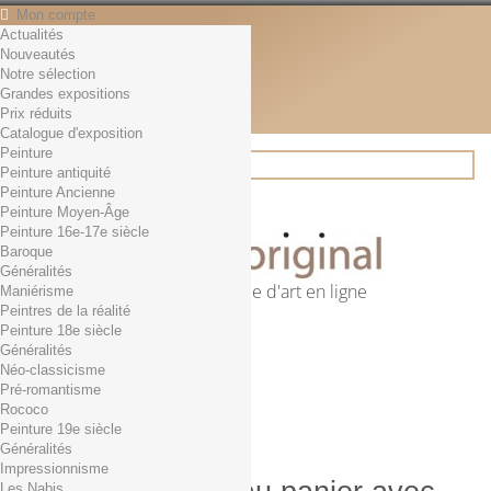
Mon compte
Actualités
Contact
Nouveautés
Français
Notre sélection
English
Grandes expositions
Français
Prix réduits
Actualités
Catalogue d'exposition
Peinture
Peinture antiquité
Peinture Ancienne
Rechercher
Peinture Moyen-Âge
Peinture 16e-17e siècle
Baroque
Généralités
Première librairie d'art en ligne
Maniérisme
Peintres de la réalité
Panier
(vide)
Peinture 18e siècle
Aucun produit
Généralités
Néo-classicisme
0,01€ dès 29€ d'achat
Livraison
Pré-romantisme
0,00 €
Total
Rococo
Commander
Peinture 19e siècle
Généralités
Impressionnisme
Les Nabis