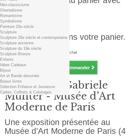
Produit ajouté au panier avec
Néo-classicisme
succès
Orientalisme
Romantisme
Quantité
Symbolisme
Total
Peinture 20e siècle
Sculpture
Il y a 1 produit dans votre panier.
Sculpture 20e siècle et contemporaine
Sculpture ancienne
Total produits TTC
Sculpture du 19e siècle
Frais de port TTC
0,01€ dès 29€ d'achat
Sculpture Bronze
Total TTC
Enfants
Idées Cadeaux
Continuer mes achats
Commander
Bijoux
Art et Bande dessinée
Beaux livres
Exposition Gabriele
Sélection Enfance et Jeunesse
Cartes, Coffrets & Coloriages
Münter - Musée d’Art
Moderne de Paris
Une exposition présentée au
Musée d’Art Moderne de Paris (4