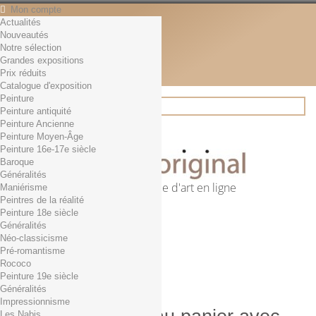
Mon compte
Actualités
Contact
Nouveautés
Français
Notre sélection
English
Grandes expositions
Français
Prix réduits
Actualités
Catalogue d'exposition
Peinture
Peinture antiquité
Peinture Ancienne
Rechercher
Peinture Moyen-Âge
Peinture 16e-17e siècle
Baroque
Généralités
Première librairie d'art en ligne
Maniérisme
Peintres de la réalité
Panier
(vide)
Peinture 18e siècle
Aucun produit
Généralités
Néo-classicisme
0,01€ dès 29€ d'achat
Livraison
Pré-romantisme
0,00 €
Total
Rococo
Commander
Peinture 19e siècle
Généralités
Impressionnisme
Les Nabis