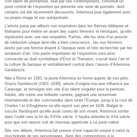
Son talent de portraitiste, loué par ses contemporains, constitue un
point central de l’exposition qui présente une série de portraits, dont
certains ont été récemment découverts. Artemisia joue également avec
sa propre image et ses autoportraits.
L'artiste puise par ailleurs son inspiration dans les thèmes bibliques et
littéraires pour mettre en avant des sujets féminins et héroïques, qu’elle
représente avec une rare empathie. Parfois, elle les dote d’un pouvoir
de séduction unique dont elle a bien conscience ; les nus féminins
peints par une femme étaient à l’époque rares et très recherchés par les
amateurs d’art. Une partie importante de l’exposition sera ainsi
consacrée au duel symbolique d’Éros et Thanatos, crucial dans l’art et
la culture du baroque et véritablement central dans l’œuvre d’Artemisia
Gentileschi.
Née à Rome en 1593, la jeune Artemisia se forme auprès de son père,
Orazio Gentileschi (1563- 1639), artiste d’origine toscane influencé par
Caravage, et témoigne très vite d’un talent singulier pour la peinture.
Adulte, elle mène une brillante carrière, gagnant une renommée
internationale et des commandes dans toute l’Europe, jusqu’à la cour de
Charles I er d’Angleterre où elle rejoint son père en 1638. Malgré le
succès flamboyant qu’elle avait connu de son vivant, Artemisia tombe
dans l’oubli vers la fin du XVIIIe siècle. Il faudra attendre le XXe siècle
pour que son oeuvre soit de nouveau appréciée à sa juste valeur.
Dès ses débuts, Artemisia fait preuve d’une capacité unique à saisir la
psychologie de ses personnages, dans des compositions à la