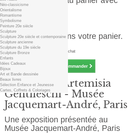
Produit ajouté au panier avec
Néo-classicisme
succès
Orientalisme
Romantisme
Quantité
Symbolisme
Total
Peinture 20e siècle
Sculpture
Il y a 1 produit dans votre panier.
Sculpture 20e siècle et contemporaine
Sculpture ancienne
Total produits TTC
Sculpture du 19e siècle
Frais de port TTC
0,01€ dès 29€ d'achat
Sculpture Bronze
Total TTC
Enfants
Idées Cadeaux
Continuer mes achats
Commander
Bijoux
Art et Bande dessinée
Beaux livres
Exposition Artemisia
Sélection Enfance et Jeunesse
Cartes, Coffrets & Coloriages
Gentileschi - Musée
Jacquemart-André, Paris
Une exposition présentée au
Musée Jacquemart-André, Paris