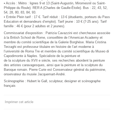
• Accès : Métro : lignes 9 et 13 (Saint-Augustin, Miromesnil ou Saint-
Philippe du Roule). RER A (Charles de Gaulle-Étoile). Bus : 22, 43, 52,
54, 28, 80, 83, 84, 93.
• Entrée Plein tarif : 17 €. Tarif réduit : 13 € (étudiants, porteurs du Pass
Education et demandeurs d’emploi). Tarif jeune : 10 € (7-25 ans). Tarif
famille : 46 € (pour 2 adultes et 2 jeunes).
Commissariat d'exposition :
Patrizia Cavazzini est chercheuse associée
à la British School de Rome, conseillère de l’American Academy et
membre du comité scientifique de la Galerie Borghèse. Maria Cristina
Terzaghi est professeur titulaire en histoire de l’art moderne à
l’université de Roma Tre et membre du comité scientifique du Museo di
Capodimonte à Naples. Spécialiste de la peinture et
de la sculpture du XVII e siècle, ses recherches abordent la peinture
des artistes caravagesques, ainsi que la peinture et la sculpture du
Baroque romain. Pierre Curie est Conservateur général du patrimoine,
onservateur du musée Jacquemart-André.
Scénographie : Hubert le Gall, sculpteur, designer et scénographe
français
Imprimer cet article