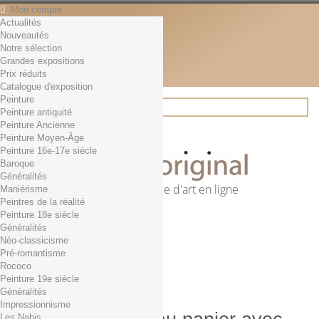
Mon compte
Actualités
Contact
Nouveautés
Français
Notre sélection
English
Grandes expositions
Français
Prix réduits
Actualités
Catalogue d'exposition
Peinture
Peinture antiquité
Peinture Ancienne
Rechercher
Peinture Moyen-Âge
Peinture 16e-17e siècle
Baroque
Généralités
Première librairie d'art en ligne
Maniérisme
Peintres de la réalité
Panier
(vide)
Peinture 18e siècle
Aucun produit
Généralités
Néo-classicisme
0,01€ dès 29€ d'achat
Livraison
Pré-romantisme
0,00 €
Total
Rococo
Commander
Peinture 19e siècle
Généralités
Impressionnisme
Les Nabis