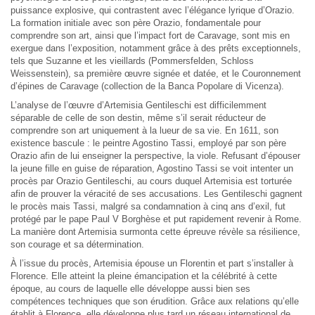
puissance explosive, qui contrastent avec l’élégance lyrique d’Orazio.
La formation initiale avec son père Orazio, fondamentale pour
comprendre son art, ainsi que l’impact fort de Caravage, sont mis en
exergue dans l’exposition, notamment grâce à des prêts exceptionnels,
tels que Suzanne et les vieillards (Pommersfelden, Schloss
Weissenstein), sa première œuvre signée et datée, et le Couronnement
d’épines de Caravage (collection de la Banca Popolare di Vicenza).
L’analyse de l’œuvre d’Artemisia Gentileschi est difficilemment
séparable de celle de son destin, même s’il serait réducteur de
comprendre son art uniquement à la lueur de sa vie. En 1611, son
existence bascule : le peintre Agostino Tassi, employé par son père
Orazio afin de lui enseigner la perspective, la viole. Refusant d’épouser
la jeune fille en guise de réparation, Agostino Tassi se voit intenter un
procès par Orazio Gentileschi, au cours duquel Artemisia est torturée
afin de prouver la véracité de ses accusations. Les Gentileschi gagnent
le procès mais Tassi, malgré sa condamnation à cinq ans d’exil, fut
protégé par le pape Paul V Borghèse et put rapidement revenir à Rome.
La manière dont Artemisia surmonta cette épreuve révèle sa résilience,
son courage et sa détermination.
À l’issue du procès, Artemisia épouse un Florentin et part s’installer à
Florence. Elle atteint la pleine émancipation et la célébrité à cette
époque, au cours de laquelle elle développe aussi bien ses
compétences techniques que son érudition. Grâce aux relations qu’elle
établit à Florence, elle développe plus tard un réseau international de