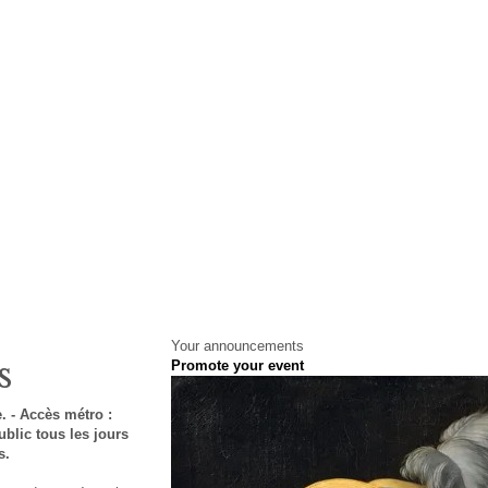
Your announcements
s
Promote your event
. - Accès métro :
ublic tous les jours
s.