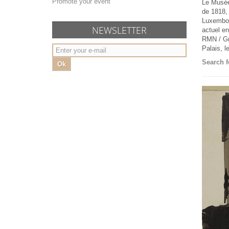
Promote your event
Le Musée
de 1818, 
Luxembour
NEWSLETTER
actuel e
RMN / Gr
Palais, l
Search f
Ok