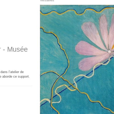
Versailles
r - Musée
ans l’atelier de
te aborde ce support.