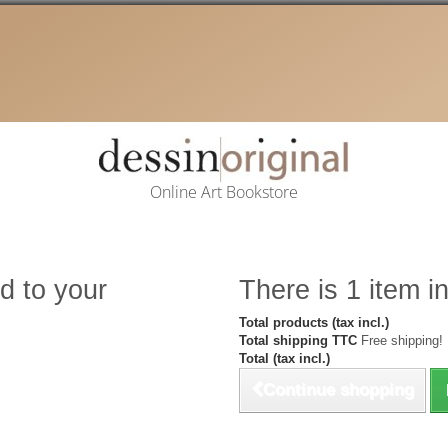
Online Art Bookstore
d to your
There is 1 item in
Total products (tax incl.)
Total shipping TTC
Free shipping!
Total (tax incl.)
Continue shopping