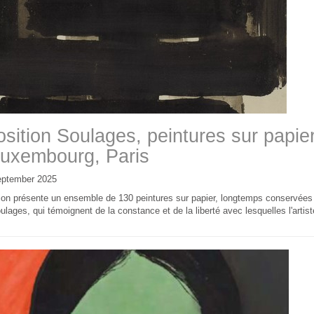
sition Soulages, peintures sur papie
uxembourg, Paris
eptember 2025
ion présente un ensemble de 130 peintures sur papier, longtemps conservées d
ulages, qui témoignent de la constance et de la liberté avec lesquelles l'artis