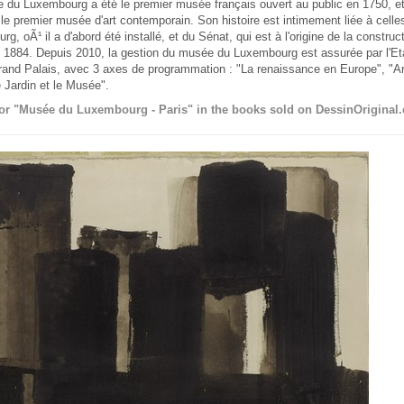
 du Luxembourg a été le premier musée français ouvert au public en 1750, et 
le premier musée d'art contemporain. Son histoire est intimement liée à celle
g, oÃ¹ il a d'abord été installé, et du Sénat, qui est à l'origine de la constru
n 1884. Depuis 2010, la gestion du musée du Luxembourg est assurée par l'Et
and Palais, avec 3 axes de programmation : "La renaissance en Europe", "Art
e Jardin et le Musée".
or "Musée du Luxembourg - Paris" in the books sold on DessinOriginal