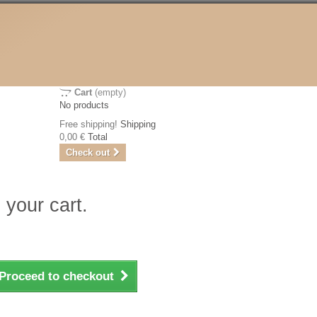
Cart
(empty)
No products
Free shipping!
Shipping
0,00 €
Total
Check out
 your cart.
Proceed to checkout