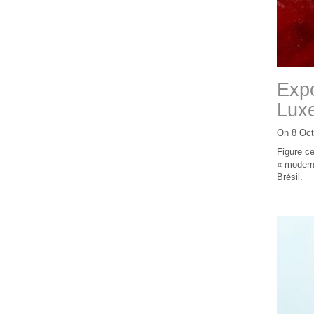
Expo
Lux
On 8 Oct
Figure ce
« moderni
Brésil.