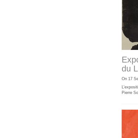
Expo
du L
On 17 S
L’exposit
Pierre So