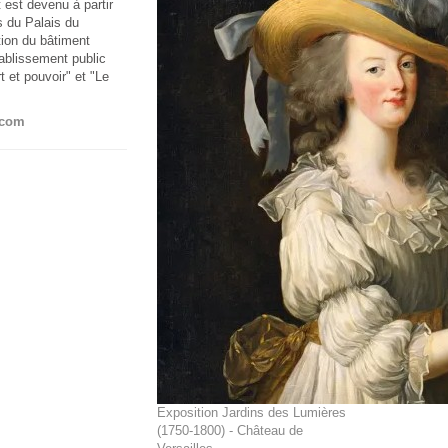
est devenu à partir
s du Palais du
ction du bâtiment
ablissement public
 et pouvoir" et "Le
.com
Exposition Jardins des Lumières
(1750-1800) - Château de