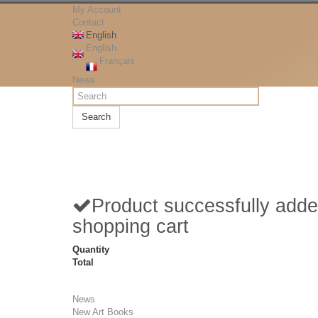
My Account
Contact
English
English
Français
News
Search
Product successfully adde
shopping cart
Quantity
Total
News
New Art Books