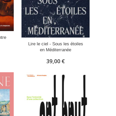
ntre
Lire le ciel - Sous les étoiles
en Méditerranée
39,00 €