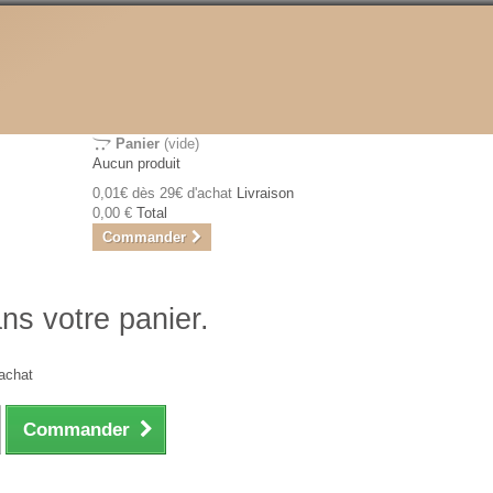
Panier
(vide)
Aucun produit
0,01€ dès 29€ d'achat
Livraison
0,00 €
Total
Commander
ans votre panier.
achat
Commander