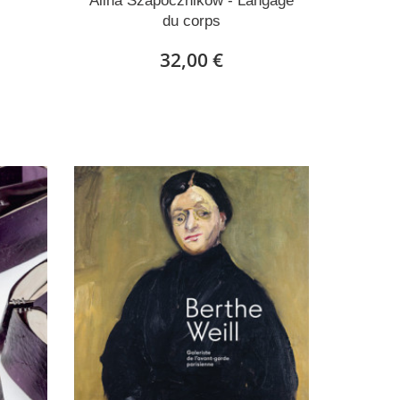
Alina Szapocznikow - Langage
du corps
32,00 €