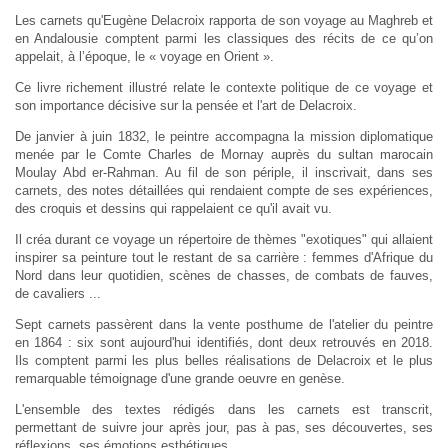
Les carnets qu'Eugène Delacroix rapporta de son voyage au Maghreb et
en Andalousie comptent parmi les classiques des récits de ce qu’on
appelait, à l’époque, le « voyage en Orient ».
Ce livre richement illustré relate le contexte politique de ce voyage et
son importance décisive sur la pensée et l'art de Delacroix.
De janvier à juin 1832, le peintre accompagna la mission diplomatique
menée par le Comte Charles de Mornay auprès du sultan marocain
Moulay Abd er-Rahman. Au fil de son périple, il inscrivait, dans ses
carnets, des notes détaillées qui rendaient compte de ses expériences,
des croquis et dessins qui rappelaient ce qu'il avait vu.
Il créa durant ce voyage un répertoire de thèmes "exotiques" qui allaient
inspirer sa peinture tout le restant de sa carrière : femmes d'Afrique du
Nord dans leur quotidien, scènes de chasses, de combats de fauves,
de cavaliers ...
Sept carnets passèrent dans la vente posthume de l'atelier du peintre
en 1864 : six sont aujourd'hui identifiés, dont deux retrouvés en 2018.
Ils comptent parmi les plus belles réalisations de Delacroix et le plus
remarquable témoignage d'une grande oeuvre en genèse.
L'ensemble des textes rédigés dans les carnets est transcrit,
permettant de suivre jour après jour, pas à pas, ses découvertes, ses
réflexions, ses émotions esthétiques.