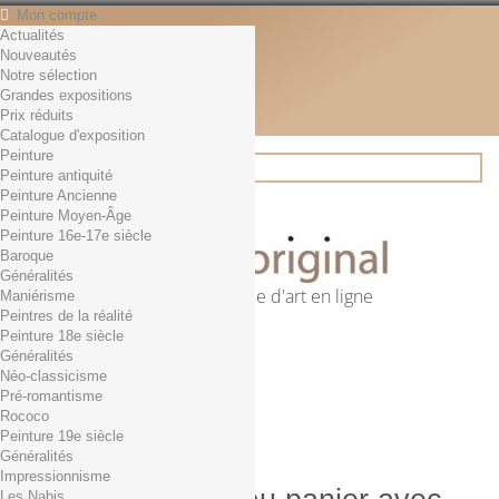
Mon compte
Actualités
Contact
Nouveautés
Français
Notre sélection
English
Grandes expositions
Français
Prix réduits
Actualités
Catalogue d'exposition
Peinture
Peinture antiquité
Peinture Ancienne
Rechercher
Peinture Moyen-Âge
Peinture 16e-17e siècle
Baroque
Généralités
Première librairie d'art en ligne
Maniérisme
Peintres de la réalité
Panier
(vide)
Peinture 18e siècle
Aucun produit
Généralités
Néo-classicisme
0,01€ dès 29€ d'achat
Livraison
Pré-romantisme
0,00 €
Total
Rococo
Commander
Peinture 19e siècle
Généralités
Impressionnisme
Les Nabis