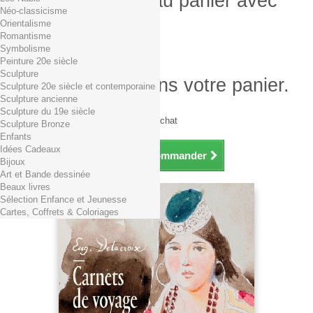
Produit ajouté au panier avec
Néo-classicisme
succès
Orientalisme
Romantisme
Quantité
Symbolisme
Total
Peinture 20e siècle
Sculpture
Il y a 1 produit dans votre panier.
Sculpture 20e siècle et contemporaine
Sculpture ancienne
Total produits TTC
Sculpture du 19e siècle
Frais de port TTC
0,01€ dès 29€ d'achat
Sculpture Bronze
Total TTC
Enfants
Idées Cadeaux
Continuer mes achats
Commander
Bijoux
Art et Bande dessinée
Beaux livres
Sélection Enfance et Jeunesse
Cartes, Coffrets & Coloriages