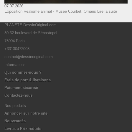
07.07.2026
Exposition Réalisme animal - Musée Courbet, Ornans
Lire la suite
PLANETE DessinOriginal.com
30-32 boulevard de Sébastopol
75004 Paris
+33130472003
contact@dessinoriginal.com
Informations
Qui sommes-nous ?
Frais de port & livraisons
Paiement sécurisé
Contactez-nous
Nos produits
Annoncer sur notre site
Nouveautés
Livres à Prix réduits