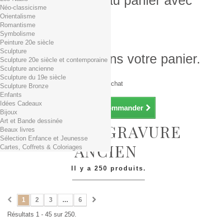
Produit ajouté au panier avec
Néo-classicisme
succès
Orientalisme
Romantisme
Quantité
Symbolisme
Total
Peinture 20e siècle
Sculpture
Il y a 1 produit dans votre panier.
Sculpture 20e siècle et contemporaine
Sculpture ancienne
Total produits TTC
Sculpture du 19e siècle
Frais de port TTC
0,01€ dès 29€ d'achat
Sculpture Bronze
Total TTC
Enfants
Idées Cadeaux
Continuer mes achats
Commander
Bijoux
Art et Bande dessinée
DESSIN-GRAVURE
Beaux livres
Sélection Enfance et Jeunesse
ANCIEN
Cartes, Coffrets & Coloriages
Il y a 250 produits.
1
2
3
...
6
Résultats 1 - 45 sur 250.