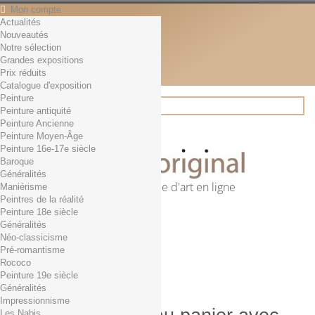
Mon compte
Actualités
Contact
Nouveautés
Français
Notre sélection
English
Grandes expositions
Français
Prix réduits
Actualités
Catalogue d'exposition
Peinture
Peinture antiquité
Peinture Ancienne
Rechercher
Peinture Moyen-Âge
Peinture 16e-17e siècle
Baroque
Généralités
Première librairie d'art en ligne
Maniérisme
Peintres de la réalité
Panier
(vide)
Peinture 18e siècle
Aucun produit
Généralités
Néo-classicisme
0,01€ dès 29€ d'achat
Livraison
Pré-romantisme
0,00 €
Total
Rococo
Commander
Peinture 19e siècle
Généralités
Impressionnisme
Les Nabis