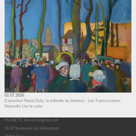
02.07.2026
Exposition Raoul Dufy, la mélodie du bonheur - Les Franciscaines,
Deauville
Lire la suite
PLANETE DessinOriginal.com
30-32 boulevard de Sébastopol