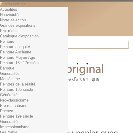
Mon compte
Actualités
Contact
Nouveautés
Français
Notre sélection
English
Grandes expositions
Français
Prix réduits
Actualités
Catalogue d'exposition
Peinture
Peinture antiquité
Peinture Ancienne
Rechercher
Peinture Moyen-Âge
Peinture 16e-17e siècle
Baroque
Généralités
Première librairie d'art en ligne
Maniérisme
Peintres de la réalité
Panier
(vide)
Peinture 18e siècle
Aucun produit
Généralités
Néo-classicisme
0,01€ dès 29€ d'achat
Livraison
Pré-romantisme
0,00 €
Total
Rococo
Commander
Peinture 19e siècle
Généralités
Impressionnisme
Les Nabis