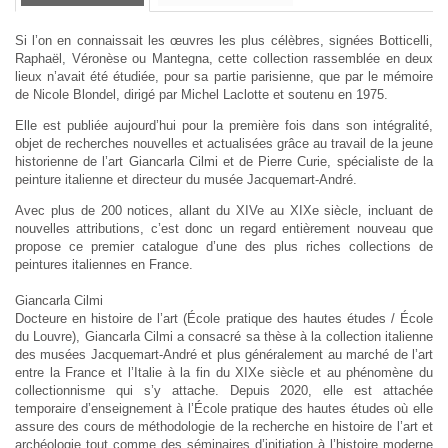
Si l’on en connaissait les œuvres les plus célèbres, signées Botticelli,
Raphaël, Véronèse ou Mantegna, cette collection rassemblée en deux
lieux n’avait été étudiée, pour sa partie parisienne, que par le mémoire
de Nicole Blondel, dirigé par Michel Laclotte et soutenu en 1975.
Elle est publiée aujourd’hui pour la première fois dans son intégralité,
objet de recherches nouvelles et actualisées grâce au travail de la jeune
historienne de l’art Giancarla Cilmi et de Pierre Curie, spécialiste de la
peinture italienne et directeur du musée Jacquemart-André.
Avec plus de 200 notices, allant du XIVe au XIXe siècle, incluant de
nouvelles attributions, c’est donc un regard entièrement nouveau que
propose ce premier catalogue d’une des plus riches collections de
peintures italiennes en France.
Giancarla Cilmi
Docteure en histoire de l’art (École pratique des hautes études / École
du Louvre), Giancarla Cilmi a consacré sa thèse à la collection italienne
des musées Jacquemart-André et plus généralement au marché de l’art
entre la France et l’Italie à la fin du XIXe siècle et au phénomène du
collectionnisme qui s’y attache. Depuis 2020, elle est attachée
temporaire d’enseignement à l’École pratique des hautes études où elle
assure des cours de méthodologie de la recherche en histoire de l’art et
archéologie tout comme des séminaires d’initiation à l’histoire moderne