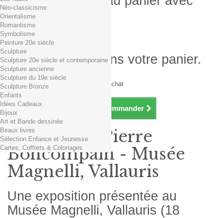
Produit ajouté au panier avec
Néo-classicisme
succès
Orientalisme
Romantisme
Quantité
Symbolisme
Total
Peinture 20e siècle
Sculpture
Il y a 1 produit dans votre panier.
Sculpture 20e siècle et contemporaine
Sculpture ancienne
Total produits TTC
Sculpture du 19e siècle
Frais de port TTC
0,01€ dès 29€ d'achat
Sculpture Bronze
Total TTC
Enfants
Idées Cadeaux
Continuer mes achats
Commander
Bijoux
Art et Bande dessinée
Beaux livres
Exposition Pierre
Sélection Enfance et Jeunesse
Cartes, Coffrets & Coloriages
Boncompain - Musée
Magnelli, Vallauris
Une exposition présentée au
Musée Magnelli, Vallauris (18