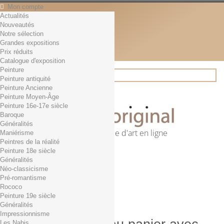
Mon compte
Actualités
Contact
Nouveautés
Français
Notre sélection
English
Grandes expositions
Français
Prix réduits
Actualités
Catalogue d'exposition
Peinture
Peinture antiquité
Peinture Ancienne
Rechercher
Peinture Moyen-Âge
Peinture 16e-17e siècle
Baroque
Généralités
Première librairie d'art en ligne
Maniérisme
Peintres de la réalité
Panier
(vide)
Peinture 18e siècle
Aucun produit
Généralités
Néo-classicisme
0,01€ dès 29€ d'achat
Livraison
Pré-romantisme
0,00 €
Total
Rococo
Commander
Peinture 19e siècle
Généralités
Impressionnisme
Les Nabis