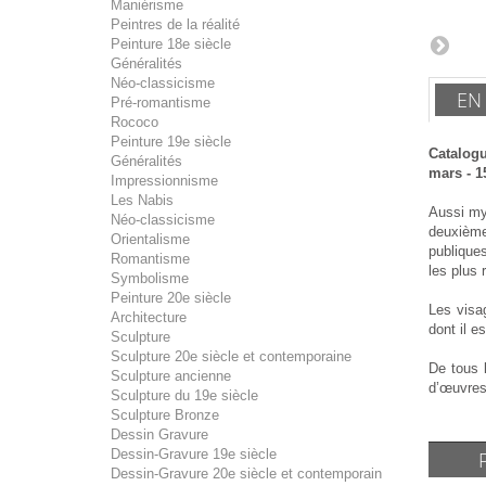
Maniérisme
Peintres de la réalité
Peinture 18e siècle
Généralités
Néo-classicisme
EN
Pré-romantisme
Rococo
Peinture 19e siècle
Catalogu
Généralités
mars - 1
Impressionnisme
Les Nabis
Aussi mys
Néo-classicisme
deuxième
Orientalisme
publiques
Romantisme
les plus 
Symbolisme
Peinture 20e siècle
Les visa
Architecture
dont il e
Sculpture
Sculpture 20e siècle et contemporaine
De tous 
Sculpture ancienne
d’œuvres 
Sculpture du 19e siècle
Sculpture Bronze
Dessin Gravure
Dessin-Gravure 19e siècle
Dessin-Gravure 20e siècle et contemporain