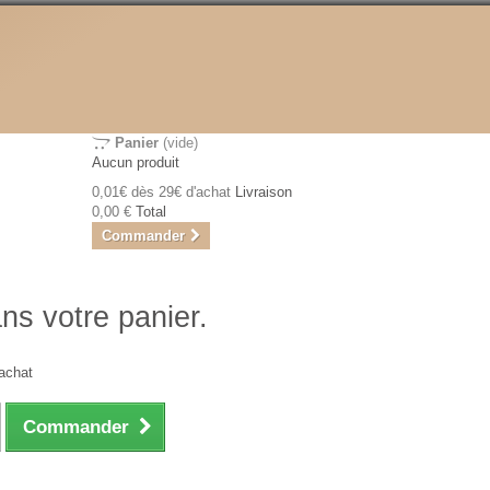
Panier
(vide)
Aucun produit
0,01€ dès 29€ d'achat
Livraison
0,00 €
Total
Commander
ans votre panier.
achat
Commander