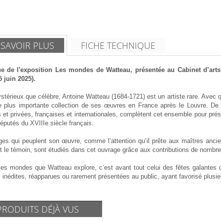
 SAVOIR PLUS
FICHE TECHNIQUE
e de l'exposition Les mondes de Watteau, présentée au Cabinet d’art
5 juin 2025).
térieux que célèbre, Antoine Watteau (1684-1721) est un artiste rare. Avec 
 plus importante collection de ses œuvres en France après le Louvre. De n
 et privées, françaises et internationales, complètent cet ensemble pour pré
réputés du XVIIIe siècle français.
ges qui peuplent son œuvre, comme l’attention qu’il prête aux maîtres ancie
st le témoin, sont étudiés dans cet ouvrage grâce aux contributions de nombre
les mondes que Watteau explore, c’est avant tout celui des fêtes galantes qu
inédites, réapparues ou rarement présentées au public, ayant favorisé plusieu
PRODUITS DÉJÀ VUS