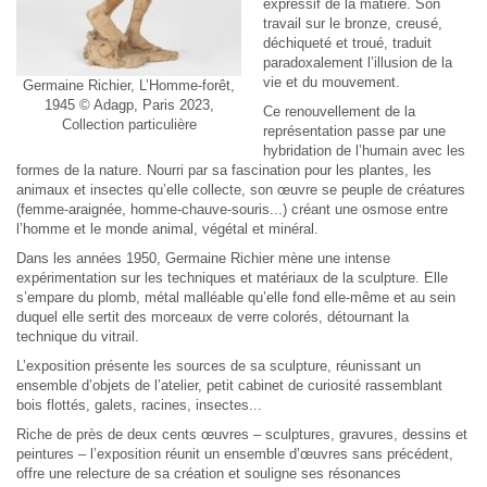
expressif de la matière. Son
travail sur le bronze, creusé,
déchiqueté et troué, traduit
paradoxalement l’illusion de la
vie et du mouvement.
Germaine Richier, L’Homme-forêt,
1945 © Adagp, Paris 2023,
Ce renouvellement de la
Collection particulière
représentation passe par une
hybridation de l’humain avec les
formes de la nature. Nourri par sa fascination pour les plantes, les
animaux et insectes qu’elle collecte, son œuvre se peuple de créatures
(femme-araignée, homme-chauve-souris...) créant une osmose entre
l’homme et le monde animal, végétal et minéral.
Dans les années 1950, Germaine Richier mène une intense
expérimentation sur les techniques et matériaux de la sculpture. Elle
s’empare du plomb, métal malléable qu’elle fond elle-même et au sein
duquel elle sertit des morceaux de verre colorés, détournant la
technique du vitrail.
L’exposition présente les sources de sa sculpture, réunissant un
ensemble d’objets de l’atelier, petit cabinet de curiosité rassemblant
bois flottés, galets, racines, insectes...
Riche de près de deux cents œuvres – sculptures, gravures, dessins et
peintures – l’exposition réunit un ensemble d’œuvres sans précédent,
offre une relecture de sa création et souligne ses résonances