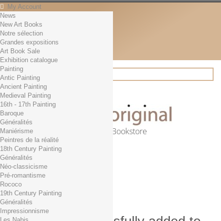
My Account
News
Contact
New Art Books
English
Notre sélection
English
Grandes expositions
Français
Art Book Sale
News
Exhibition catalogue
Painting
Antic Painting
Ancient Painting
Search
Medieval Painting
16th - 17th Painting
Baroque
Généralités
Online Art Bookstore
Maniérisme
Peintres de la réalité
Cart
(empty)
18th Century Painting
No products
Généralités
Néo-classicisme
Free shipping!
Shipping
Pré-romantisme
0,00 €
Total
Rococo
Check out
19th Century Painting
Généralités
Impressionnisme
Les Nabis