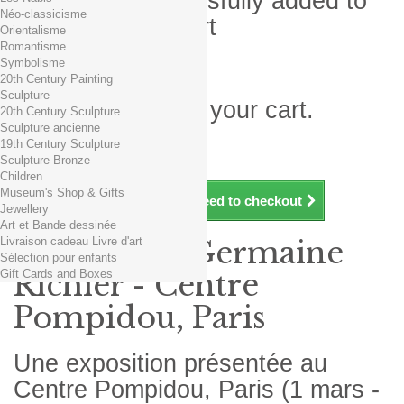
Product successfully added to
Néo-classicisme
your shopping cart
Orientalisme
Romantisme
Quantity
Symbolisme
Total
20th Century Painting
Sculpture
There is 1 item in your cart.
20th Century Sculpture
Sculpture ancienne
Total products (tax incl.)
19th Century Sculpture
Total shipping TTC
Free shipping!
Sculpture Bronze
Total (tax incl.)
Children
Museum's Shop & Gifts
Continue shopping
Proceed to checkout
Jewellery
Art et Bande dessinée
Livraison cadeau Livre d'art
Exposition Germaine
Sélection pour enfants
Gift Cards and Boxes
Richier - Centre
Pompidou, Paris
Une exposition présentée au
Centre Pompidou, Paris (1 mars -