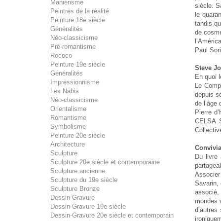
Maniérisme
siècle. S
Peintres de la réalité
le quara
Peinture 18e siècle
tandis qu
Généralités
de cosmét
Néo-classicisme
l’América
Pré-romantisme
Paul Sor
Rococo
Peinture 19e siècle
Steve Jo
Généralités
En quoi l
Impressionnisme
Le Compu
Les Nabis
depuis se
Néo-classicisme
de l’âge 
Orientalisme
Pierre d
Romantisme
CELSA So
Symbolisme
Collectiv
Peinture 20e siècle
Architecture
Convivia
Sculpture
Du livre
Sculpture 20e siècle et contemporaine
partageab
Sculpture ancienne
Associer 
Sculpture du 19e siècle
Savarin, 
Sculpture Bronze
associé, 
Dessin Gravure
mondes vi
Dessin-Gravure 19e siècle
d’autres
Dessin-Gravure 20e siècle et contemporain
ironiquem