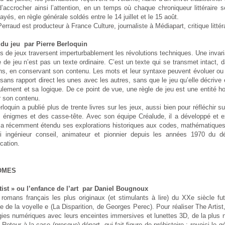
d’accrocher ainsi l’attention, en un temps où chaque chroniqueur littéraire 
yés, en règle générale soldés entre le 14 juillet et le 15 août.
erraud est producteur à France Culture, journaliste à Médiapart, critique littér
 du jeu par Pierre Berloquin
s de jeux traversent imperturbablement les révolutions techniques. Une invari
 de jeu n’est pas un texte ordinaire. C’est un texte qui se transmet intact, 
ons, en conservant son contenu. Les mots et leur syntaxe peuvent évoluer o
sans rapport direct les unes avec les autres, sans que le jeu qu’elle décrive
ulement et sa logique. De ce point de vue, une règle de jeu est une entité
r son contenu.
rloquin a publié plus de trente livres sur les jeux, aussi bien pour réfléchir s
 énigmes et des casse-tête. Avec son équipe Créalude, il a développé et 
Il a récemment étendu ses explorations historiques aux codes, mathématiques,
i ingénieur conseil, animateur et pionnier depuis les années 1970 du dé
ation.
ÔMES
tist » ou l’enfance de l’art par Daniel Bougnoux
romans français les plus originaux (et stimulants à lire) du XXe siècle fut
e de la voyelle e (La Disparition, de Georges Perec). Pour réaliser The Artis
gies numériques avec leurs enceintes immersives et lunettes 3D, de la plus n
. Retour à la case (presque) départ, qui fait figure de préhistoire : revoici le 