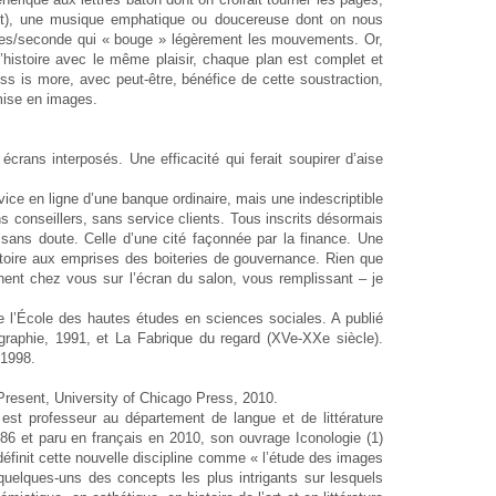
ment), une musique emphatique ou doucereuse dont on nous
ages/seconde qui « bouge » légèrement les mouvements. Or,
’histoire avec le même plaisir, chaque plan est complet et
ss is more, avec peut-être, bénéfice de cette soustraction,
mise en images.
rans interposés. Une efficacité qui ferait soupirer d’aise
vice en ligne d’une banque ordinaire, mais une indescriptible
conseillers, sans service clients. Tous inscrits désormais
 sans doute. Celle d’une cité façonnée par la finance. Une
atoire aux emprises des boiteries de gouvernance. Rien que
chent chez vous sur l’écran du salon, vous remplissant – je
e l’École des hautes études en sciences sociales. A publié
graphie, 1991, et La Fabrique du regard (XVe-XXe siècle).
 1998.
 Present, University of Chicago Press, 2010.
 est professeur au département de langue et de littérature
1986 et paru en français en 2010, son ouvrage Iconologie (1)
 définit cette nouvelle discipline comme « l’étude des images
quelques-uns des concepts les plus intrigants sur lesquels