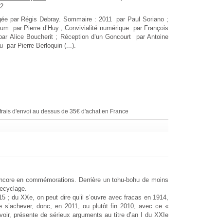
12
rigée par Régis Debray. Sommaire : 2011 par Paul Soriano ;
tum par Pierre d’Huy ; Convivialité numérique par François
par Alice Boucherit ; Réception d’un Goncourt par Antoine
u par Pierre Berloquin (...).
rais d'envoi au dessus de 35€ d'achat en France
encore en commémorations. Derrière un tohu-bohu de moins
recyclage.
5 ; du XXe, on peut dire qu’il s’ouvre avec fracas en 1914,
 s’achever, donc, en 2011, ou plutôt fin 2010, avec ce «
voir, présente de sérieux arguments au titre d’an I du XXIe