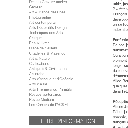
Dessin-Gravure ancien
table, ju
Gravure
? « Atten
Art & Bande dessinée
François
Photographie
développ
Art contemporain
en se foc
Arts Décoratifs Design
indexatio
Techniques des Arts
Critique
Fanficti
Beaux livres
De nos jo
Diane de Selliers
transmett
Citadelles & Mazenod
Qu’a pu ê
Art & Nature
viennent 
Civilisations
longs, so
Antiquité & Civilisations
du mouve
Art arabe
démocrati
Arts d'Afrique et d'Océanie
Alice Bou
Arts d'Asie
quelques
Arts Premiers ou Primitifs
dans l’ét
Revues partenaires
Revue Médium
Récepti
Les Cahiers de l'ACSEL
Alexis Je
Début jui
procède, 
LETTRE D'INFORMATION
français 
À partir 