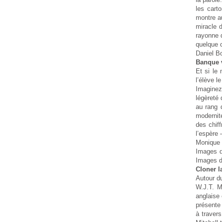
les cart
montre a
miracle 
rayonne d
quelque 
Daniel Bo
Banque v
Et si le
l’élève l
Imaginez 
légèreté
au rang 
modernit
des chiff
l’espère 
Monique 
Images d
Images de
Cloner l
Autour du
W.J.T. M
anglaise 
présente 
à traver