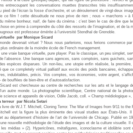
ons entrecoupant les conversations muettes (transcrites très insuffisam
u pied de l’écran la fosse d’orchestre, et un déroulement de vingt-deux im
de ce film ! cette désuétude ne nous prive de rien ; nous « marchons » à l
u même bonheur, naïf, de faire du cinéma : c’est bien le cas de dire que le
chose en prime à comprendre du côté des ressorts de l’imagination, et de la 
ugnoux est professeur émérite à l’université Stendhal de Grenoble.
irtuelle par Monique Sicard
 monde devenait virtuel ? Nous nous parlerions, nous ferions commerce par éc
e plus ordinaire de la moindre école de French management.
une vraie banque virtuelle, pure player. Pas le classique, un peu simplet, ser
 de l’absence. Une banque sans agences, sans comptoirs, sans guichets, sans 
des espèces disparues. Un non-lieu, une utopie enfin réalisée, la première,
é que ce completely virtual palliatif aux excès des poids bancaires, échapp
res, indubitables, précis. Vos comptes, vos économies, votre argent, s’affi
– de bouffées de bien-être et d’autosatisfaction.
Sicard est chercheuse au centre de recherches sur les arts et le langage d
’un autre monde. La photographie scientifique, Centre national de la photo
 science et appareils de vision, Odile Jacob, coll. « Champ médiologique »,
a terreur par Nicola Setari
 livre de W.J.T. Mitchell, Cloning Terror. The War of Images from 9/11 to the
itchell est la figure la plus éminente des visual studies aux États-Unis. Il
et au département d’histoire de l’art de l’université de Chicago. Publié en 
une nouvelle méthodologie de l’étude des images et de la culture visuelle. Il
s les médias » (2). Hypericônes, métafigures, iconoclasme et idolâtrie sont 