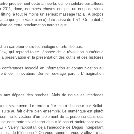
tre précisément cette année-là, où l’on célèbre par ailleurs
n 2011, donc, certaines choses ont pris un coup de vieux
 lifting, à tout le moins un sérieux massage facial. À propos
Parce que je le vaux bien ») date aussi de 1971. On le doit à
niste de cette proclamation narcissique.
st un carrefour entre technologie et arts libéraux.
w, qui reprend toute l’épopée de la révolution numérique
 préservation et la présentation des outils et des histoires
 conférences associé en information et communication au
 de l’innovation. Dernier ouvrage paru : L’imagination
tives aux dépens des proches. Mais de nouvelles interfaces
vere, vivre avec. Le terme a été mis à l’honneur par Brillat-
a suite au fait d’être bien ensemble. Le numérique est plutôt
éré comme le vecteur d’un isolement de la personne dans des
ne constante sollicitation d’un « là-bas et maintenant avec
 ? Valéry rapportait déjà l’anecdote de Degas interpellant
’est ça, le téléphone ? On vous sonne et vous y allez ! » La