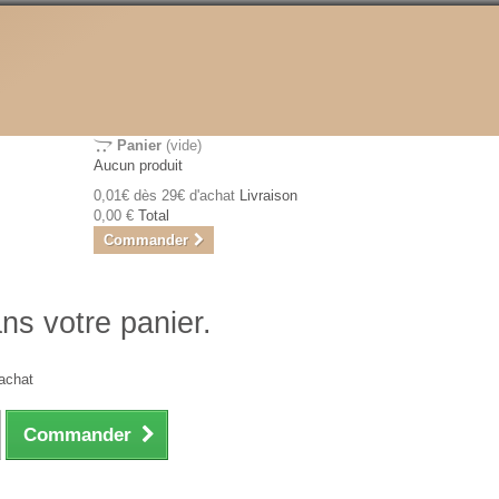
Panier
(vide)
Aucun produit
0,01€ dès 29€ d'achat
Livraison
0,00 €
Total
Commander
ans votre panier.
achat
Commander