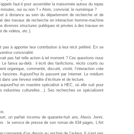
 d’appels faut-il pour assembler la maisonnée autour du repas
 minutes, oui ou non ? » Alors, convivial, le numérique ?
 et à distance au sein du département de recherche et de
ené des travaux de recherche en interaction homme-machine
ans diverses structures publiques et privées à des travaux en
 de vidéos, etc.).
pas à apporter leur contribution à leur récit préféré. En se
ventive convivialité.
avait pas fait telle action à tel moment ? Ces questions nous
 fanva au-delà : il écrit des fanfictions, récits courts ou
ient organique, commenté, discuté, visité, l’interaction crée
 fanzines. Aujourd’hui ils passent par Internet. Le médium
dans une ferveur inédite d’écriture et de lecture.
t aujourd’hui en mastère spécialisé à HEC, où elle suit pour
s industries culturelles…). Ses recherches se spécialisent
os.
urt, un parfait inconnu de quarante-huit ans, Alexis Jenni,
ues : le service de presse de son roman de 634 pages, L’Art
el accompagné d’un dessin au pochoir de l’auteur. Il n’est pas