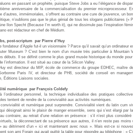
aluons en passant un prophète, puisque Steve Jobs a eu l’élégance de disparaî
ntième anniversaire de la commercialisation du premier microprocesseur. E
e d’autres, immémoriales, s’offrent au contraire une cure de jouvence, un bon
ique, n’oublions pas que le plus génial de tous les slogans publicitaires (« 
ine Ilon Specht (Because I’m worth it), qui ne dissimule pas l’inspiration fémi
iano est rédacteur en chef de Médium.
bs, post-scriptum par Pierre d’Huy
e fondateur d’Apple fut-il un visionnaire ? Parce qu’il savait qu’un ordinateur e
ter Museum ? C’est bien le nom d’un musée très particulier à Mountain Vie
s débuts. Il se définit comme le plus grand musée historique du monde pour la
de l’information. Il est situé au cœur de la Silicon Valley.
’Huy est directeur du MIP, école de commerce du groupe EDHEC, maître de
rbonne Paris IV, et directeur de PH8, société de conseil en management
e, Éditions Liaisons sociales.
lité numérique par François Coldefy
 à l’ordinateur personnel, la technique individualise des pratiques collec
les tentent de rendre de la convivialité aux activités numériques.
convivialité et numérique peut surprendre. Convivialité vient du latin cum vi
qui désignait ainsi le plaisir de manger ensemble, sens qui s’est élargi par l
au contraire, au retrait d’une relation en présence : s’il n’est plus consid
rtuels, la déconnectant de sa présence aux autres, il n’en reste pas moins u
 » au détriment d’un « ici et maintenant avec nous ». Mais est-ce si nouveau
ent son ami Forain qui avait quitté la table pour répondre au téléphone : « C