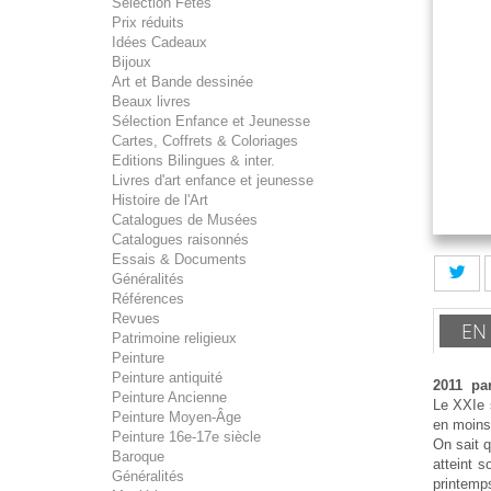
Sélection Fêtes
Prix réduits
Idées Cadeaux
Bijoux
Art et Bande dessinée
Beaux livres
Sélection Enfance et Jeunesse
Cartes, Coffrets & Coloriages
Editions Bilingues & inter.
Livres d'art enfance et jeunesse
Histoire de l'Art
Catalogues de Musées
Catalogues raisonnés
Essais & Documents
Généralités
Références
Revues
EN
Patrimoine religieux
Peinture
Peinture antiquité
2011 par
Peinture Ancienne
Le XXIe 
Peinture Moyen-Âge
en moins 
Peinture 16e-17e siècle
On sait q
Baroque
atteint 
Généralités
printemps