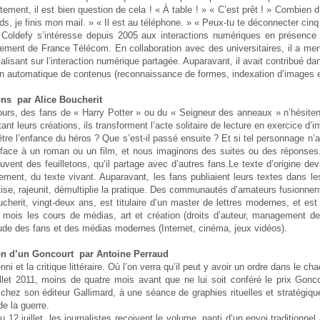
stement, il est bien question de cela ! « À table ! » « C’est prêt ! » Combien
ds, je finis mon mail. » « Il est au téléphone. » « Peux-tu te déconnecter cinq
 Coldefy s’intéresse depuis 2005 aux interactions numériques en présence
ement de France Télécom. En collaboration avec des universitaires, il a m
alisant sur l’interaction numérique partagée. Auparavant, il avait contribué d
n automatique de contenus (reconnaissance de formes, indexation d’images et
ons par Alice Boucherit
urs, des fans de « Harry Potter » ou du « Seigneur des anneaux » n’hésitent 
ant leurs créations, ils transforment l’acte solitaire de lecture en exercice d’in
tre l’enfance du héros ? Que s’est-il passé ensuite ? Et si tel personnage n’
face à un roman ou un film, et nous imaginons des suites ou des réponses. Le
uvent des feuilletons, qu’il partage avec d’autres fans.Le texte d’origine dev
ment, du texte vivant. Auparavant, les fans publiaient leurs textes dans les
se, rajeunit, démultiplie la pratique. Des communautés d’amateurs fusionnent 
cherit, vingt-deux ans, est titulaire d’un master de lettres modernes, et es
 mois les cours de médias, art et création (droits d’auteur, management de
ude des fans et des médias modernes (Internet, cinéma, jeux vidéos).
on d’un Goncourt par Antoine Perraud
nni et la critique littéraire. Où l’on verra qu’il peut y avoir un ordre dans le cha
llet 2011, moins de quatre mois avant que ne lui soit conféré le prix Gonco
chez son éditeur Gallimard, à une séance de graphies rituelles et stratégiq
de la guerre.
du 12 juillet, les journalistes reçoivent le volume, nanti d’un envoi traditionn