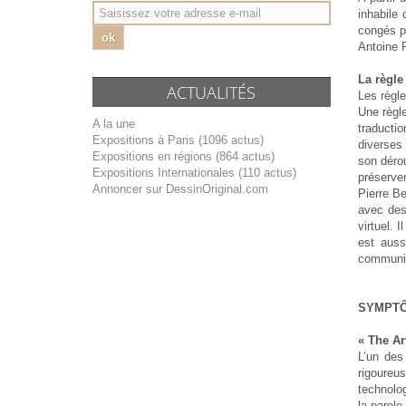
inhabile 
congés pa
ok
Antoine P
La règle
ACTUALITÉS
Les règle
Une règle
A la une
traducti
Expositions à Paris (1096 actus)
diverses 
Expositions en régions (864 actus)
son déro
Expositions Internationales (110 actus)
préserve
Annoncer sur DessinOriginal.com
Pierre Be
avec des
virtuel. 
est auss
communic
SYMPT
« The Ar
L’un des 
rigoureus
technolo
la parole