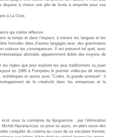
se dispose à choisir une pile de livres à emporter pour ses
aire à La Croix.
ance qui mérite réflexion.
dans le temps et dans l’espace, à travers les langues et les
u être formulés dans d’autres langages avec des grammaires
 en subisse les conséquences. Il est préservé tel quel, avec
 homéostatique abstraite, apparemment dotée des moyens de
ur les règles que pour explorer les jeus traditionnels ou jouer
exposé en 1985 à Pompidou le premier vidéo-jeu de réseau
 esthétiques et autres avec "Codes, la grande aventure". Il
veloppement de la créativité dans les entreprises et la
 écrit sous la contrainte du lipogramme : par l’élimination
t, Michel Hazanavicius se prive lui aussi, en plein essor des
oble conquête du cinéma au cours de sa séculaire histoire,
générique aux lettres bâton dont on croirait tourner les pages,