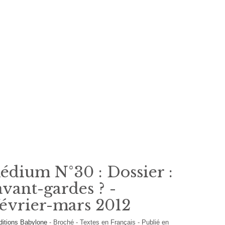
dium N°30 : Dossier :
avant-gardes ? -
février-mars 2012
ditions Babylone
-
Broché
-
Textes en
Français
- Publié en