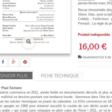
janvier-février-mars 20
Revue trimestrielle di
Steve Jobs, post-scrip
Coldefy ; Fanfictions 
Perraud ; La règle du je
Produit indisponible
16,00 €
Seulement 0,01 € de f
 SAVOIR PLUS
FICHE TECHNIQUE
 Paul Soriano
siècle commence en 2011, année fertile en retournements décisifs et plus 
maîtrisé se dessine pourtant une tendance lourde : bienvenue dans l’ère du 
ue les siècles historiques se jouent du calendrier. Le XIXe commence en 181
son apogée en 1968 pour entamer aussitôt la courbe de son déclin avant de
 arabe » qui surgit sans vergogne en plein cœur de l’hiver ! 2011, on va le 