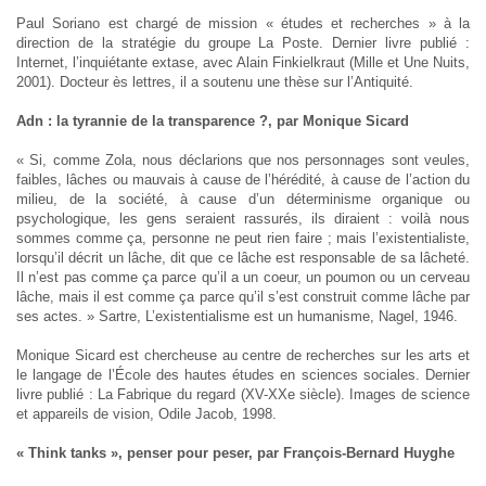
Paul Soriano est chargé de mission « études et recherches » à la
direction de la stratégie du groupe La Poste. Dernier livre publié :
Internet, l’inquiétante extase, avec Alain Finkielkraut (Mille et Une Nuits,
2001). Docteur ès lettres, il a soutenu une thèse sur l’Antiquité.
Adn : la tyrannie de la transparence ?, par Monique Sicard
« Si, comme Zola, nous déclarions que nos personnages sont veules,
faibles, lâches ou mauvais à cause de l’hérédité, à cause de l’action du
milieu, de la société, à cause d’un déterminisme organique ou
psychologique, les gens seraient rassurés, ils diraient : voilà nous
sommes comme ça, personne ne peut rien faire ; mais l’existentialiste,
lorsqu’il décrit un lâche, dit que ce lâche est responsable de sa lâcheté.
Il n’est pas comme ça parce qu’il a un coeur, un poumon ou un cerveau
lâche, mais il est comme ça parce qu’il s’est construit comme lâche par
ses actes. » Sartre, L’existentialisme est un humanisme, Nagel, 1946.
Monique Sicard est chercheuse au centre de recherches sur les arts et
le langage de l’École des hautes études en sciences sociales. Dernier
livre publié : La Fabrique du regard (XV-XXe siècle). Images de science
et appareils de vision, Odile Jacob, 1998.
« Think tanks », penser pour peser, par François-Bernard Huyghe