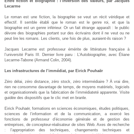
Entre fiction et biographie : l’inversion des valeurs, par Jacques
Lecarme
Le roman est une fiction, la biographie se veut un récit véridique et
effectif. Il semble établi que le roman est le genre roi, et que la
biographie est un genre inférieur. Or un fait étrange apparaît : le public
dévore des biographies portant sur des écrivains dont il ne veut ou ne
peut lire les romans. Les clients, une fois de plus, auraient-ils raison ?
Jacques Lecarme est professeur émérite de littérature française à
l’université Paris III. Dernier livre paru : L’Autobiographie, avec Éliane
Lecarme-Tabone (Armand Colin, 2004).
Les infrastructures de l’immédiat, par Eirick Pouhaër
Zéro délai, zéro distance, zéro stock, zéro intermédiaire ? À vrai dire,
rien ne consomme davantage de temps, de moyens matériels, logiciels
et organisationnels que la fabrication de l’immédiateté apparente. Visite
guidée des dispositifs que le clic met en branle.
Eirick Pouhaër, formations en sciences économiques, études politiques,
sciences de l’information et de la communication, a exercé les
fonctions de professeur d’économie générale et de gestion des
entreprises, de concepteur-réalisateur de sites Web. Axes de recherche
: l’appropriation des techniques, changements techniques et