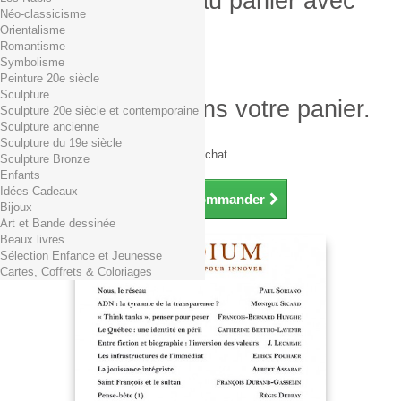
Produit ajouté au panier avec
Néo-classicisme
succès
Orientalisme
Romantisme
Quantité
Symbolisme
Total
Peinture 20e siècle
Sculpture
Il y a 1 produit dans votre panier.
Sculpture 20e siècle et contemporaine
Sculpture ancienne
Total produits TTC
Sculpture du 19e siècle
Frais de port TTC
0,01€ dès 29€ d'achat
Sculpture Bronze
Total TTC
Enfants
Idées Cadeaux
Continuer mes achats
Commander
Bijoux
Art et Bande dessinée
Beaux livres
Sélection Enfance et Jeunesse
Cartes, Coffrets & Coloriages