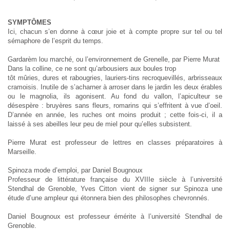
SYMPTÔMES
Ici, chacun s’en donne à cœur joie et à compte propre sur tel ou tel
sémaphore de l’esprit du temps.
Gardarèm lou marché, ou l’environnement de Grenelle, par Pierre Murat
Dans la colline, ce ne sont qu’arbousiers aux boules trop
tôt mûries, dures et rabougries, lauriers-tins recroquevillés, arbrisseaux
cramoisis. Inutile de s’acharner à arroser dans le jardin les deux érables
ou le magnolia, ils agonisent. Au fond du vallon, l’apiculteur se
désespère : bruyères sans fleurs, romarins qui s’effritent à vue d’oeil.
D’année en année, les ruches ont moins produit ; cette fois-ci, il a
laissé à ses abeilles leur peu de miel pour qu’elles subsistent.
Pierre Murat est professeur de lettres en classes préparatoires à
Marseille.
Spinoza mode d’emploi, par Daniel Bougnoux
Professeur de littérature française du XVIIIe siècle à l’université
Stendhal de Grenoble, Yves Citton vient de signer sur Spinoza une
étude d’une ampleur qui étonnera bien des philosophes chevronnés.
Daniel Bougnoux est professeur émérite à l’université Stendhal de
Grenoble.