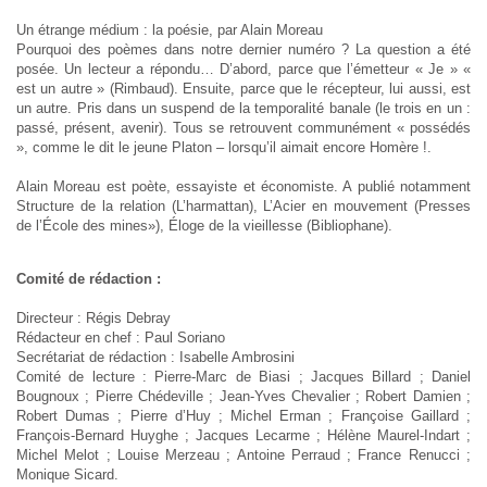
Un étrange médium : la poésie, par Alain Moreau
Pourquoi des poèmes dans notre dernier numéro ? La question a été
posée. Un lecteur a répondu… D’abord, parce que l’émetteur « Je » «
est un autre » (Rimbaud). Ensuite, parce que le récepteur, lui aussi, est
un autre. Pris dans un suspend de la temporalité banale (le trois en un :
passé, présent, avenir). Tous se retrouvent communément « possédés
», comme le dit le jeune Platon – lorsqu’il aimait encore Homère !.
Alain Moreau est poète, essayiste et économiste. A publié notamment
Structure de la relation (L’harmattan), L’Acier en mouvement (Presses
de l’École des mines»), Éloge de la vieillesse (Bibliophane).
Comité de rédaction :
Directeur : Régis Debray
Rédacteur en chef : Paul Soriano
Secrétariat de rédaction : Isabelle Ambrosini
Comité de lecture : Pierre-Marc de Biasi ; Jacques Billard ; Daniel
Bougnoux ; Pierre Chédeville ; Jean-Yves Chevalier ; Robert Damien ;
Robert Dumas ; Pierre d’Huy ; Michel Erman ; Françoise Gaillard ;
François-Bernard Huyghe ; Jacques Lecarme ; Hélène Maurel-Indart ;
Michel Melot ; Louise Merzeau ; Antoine Perraud ; France Renucci ;
Monique Sicard.