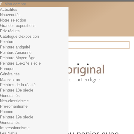
Mon compte
Actualités
Contact
Nouveautés
Français
Notre sélection
English
Grandes expositions
Français
Prix réduits
Actualités
Catalogue d'exposition
Peinture
Peinture antiquité
Peinture Ancienne
Rechercher
Peinture Moyen-Âge
Peinture 16e-17e siècle
Baroque
Généralités
Première librairie d'art en ligne
Maniérisme
Peintres de la réalité
Panier
(vide)
Peinture 18e siècle
Aucun produit
Généralités
Néo-classicisme
0,01€ dès 29€ d'achat
Livraison
Pré-romantisme
0,00 €
Total
Rococo
Commander
Peinture 19e siècle
Généralités
Impressionnisme
Les Nabis