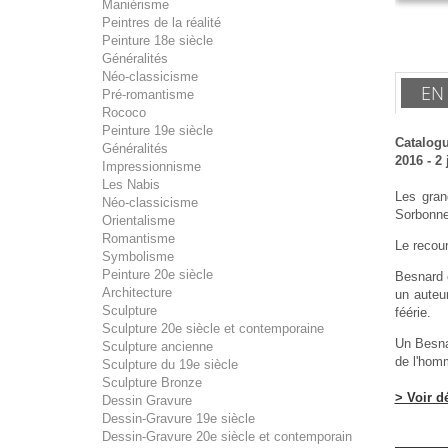
Maniérisme
Peintres de la réalité
Peinture 18e siècle
Généralités
Néo-classicisme
EN
Pré-romantisme
Rococo
Peinture 19e siècle
Catalogu
Généralités
2016 - 2 
Impressionnisme
Les Nabis
Les gran
Néo-classicisme
Sorbonne 
Orientalisme
Romantisme
Le recou
Symbolisme
Peinture 20e siècle
Besnard e
Architecture
un auteur
Sculpture
féérie.
Sculpture 20e siècle et contemporaine
Un Besnar
Sculpture ancienne
de l'homm
Sculpture du 19e siècle
Sculpture Bronze
> Voir d
Dessin Gravure
Dessin-Gravure 19e siècle
Dessin-Gravure 20e siècle et contemporain