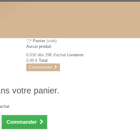
Panier
(vide)
Aucun produit
0,01€ dès 29€ d'achat
Livraison
0,00 €
Total
Commander
ans votre panier.
achat
Commander