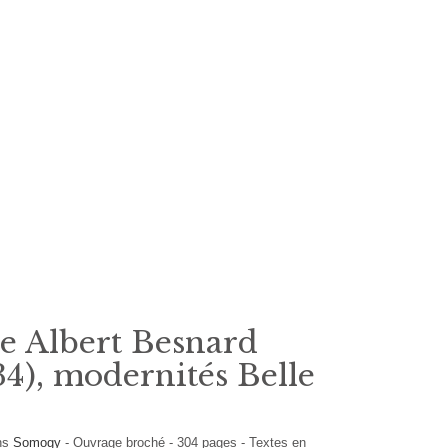
e Albert Besnard
34), modernités Belle
ons
Somogy
-
Ouvrage broché
-
304
pages -
Textes en