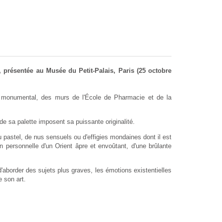
 présentée au Musée du Petit-Palais, Paris (25 octobre
écor monumental, des murs de l'École de Pharmacie et de la
 sa palette imposent sa puissante originalité.
au pastel, de nus sensuels ou d'effigies mondaines dont il est
n personnelle d'un Orient âpre et envoûtant, d'une brûlante
d'aborder des sujets plus graves, les émotions existentielles
e son art.