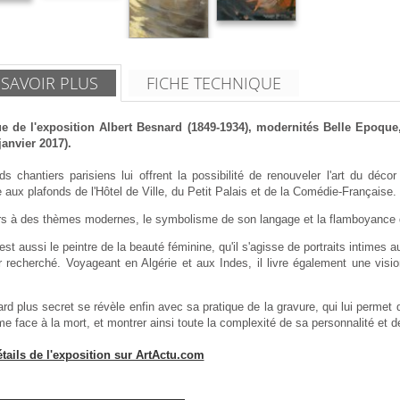
 SAVOIR PLUS
FICHE TECHNIQUE
e de l'exposition Albert Besnard (1849-1934), modernités Belle Epoque,
janvier 2017).
ds chantiers parisiens lui offrent la possibilité de renouveler l'art du d
aux plafonds de l'Hôtel de Ville, du Petit Palais et de la Comédie-Française.
rs à des thèmes modernes, le symbolisme de son langage et la flamboyance de
st aussi le peintre de la beauté féminine, qu'il s'agisse de portraits intimes 
 recherché. Voyageant en Algérie et aux Indes, il livre également une visio
d plus secret se révèle enfin avec sa pratique de la gravure, qui lui permet 
e face à la mort, et montrer ainsi toute la complexité de sa personnalité et d
étails de l'exposition sur ArtActu.com