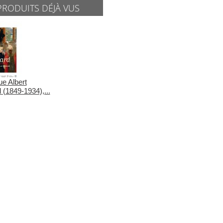
PRODUITS DÉJÀ VUS
e Albert
 (1849-1934),...