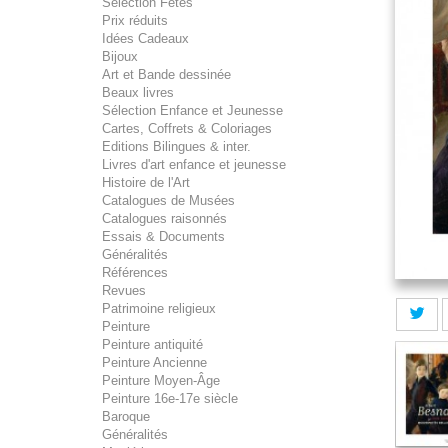
Sélection Fêtes
Prix réduits
Idées Cadeaux
Bijoux
Art et Bande dessinée
Beaux livres
Sélection Enfance et Jeunesse
Cartes, Coffrets & Coloriages
Editions Bilingues & inter.
Livres d'art enfance et jeunesse
Histoire de l'Art
Catalogues de Musées
Catalogues raisonnés
Essais & Documents
Généralités
Références
Revues
Patrimoine religieux
Peinture
Peinture antiquité
Peinture Ancienne
Peinture Moyen-Âge
Peinture 16e-17e siècle
Baroque
Généralités