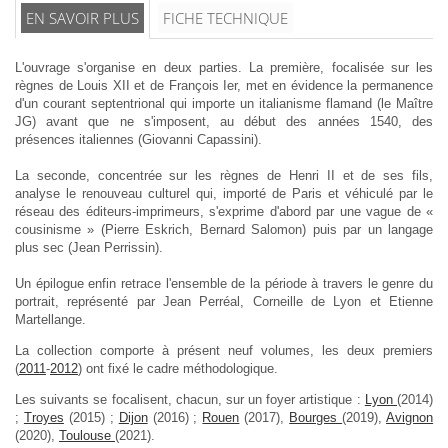
EN SAVOIR PLUS
FICHE TECHNIQUE
L'ouvrage s'organise en deux parties. La première, focalisée sur les
règnes de Louis XII et de François Ier, met en évidence la permanence
d'un courant septentrional qui importe un italianisme flamand (le Maître
JG) avant que ne s'imposent, au début des années 1540, des
présences italiennes (Giovanni Capassini).
La seconde, concentrée sur les règnes de Henri II et de ses fils,
analyse le renouveau culturel qui, importé de Paris et véhiculé par le
réseau des éditeurs-imprimeurs, s'exprime d'abord par une vague de «
cousinisme » (Pierre Eskrich, Bernard Salomon) puis par un langage
plus sec (Jean Perrissin).
Un épilogue enfin retrace l'ensemble de la période à travers le genre du
portrait, représenté par Jean Perréal, Corneille de Lyon et Etienne
Martellange.
La collection comporte à présent neuf volumes, les deux premiers
(
2011
-
2012
) ont fixé le cadre méthodologique.
Les suivants se focalisent, chacun, sur un foyer artistique :
Lyon
(2014)
;
Troyes
(2015) ;
Dijon
(2016) ;
Rouen
(2017),
Bourges
(2019),
Avignon
(2020),
Toulouse
(2021).