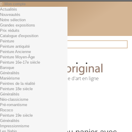
Mon compte
Actualités
Contact
Nouveautés
Français
Notre sélection
English
Grandes expositions
Français
Prix réduits
Actualités
Catalogue d'exposition
Peinture
Peinture antiquité
Peinture Ancienne
Rechercher
Peinture Moyen-Âge
Peinture 16e-17e siècle
Baroque
Généralités
Première librairie d'art en ligne
Maniérisme
Peintres de la réalité
Panier
(vide)
Peinture 18e siècle
Aucun produit
Généralités
Néo-classicisme
0,01€ dès 29€ d'achat
Livraison
Pré-romantisme
0,00 €
Total
Rococo
Commander
Peinture 19e siècle
Généralités
Impressionnisme
Les Nabis