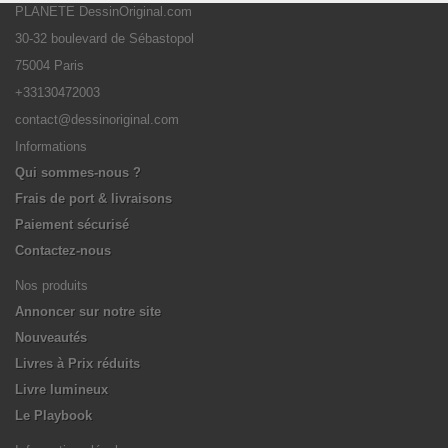
PLANETE DessinOriginal.com
30-32 boulevard de Sébastopol
75004 Paris
+33130472003
contact@dessinoriginal.com
Informations
Qui sommes-nous ?
Frais de port & livraisons
Paiement sécurisé
Contactez-nous
Nos produits
Annoncer sur notre site
Nouveautés
Livres à Prix réduits
Livre lumineux
Le Playbook