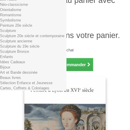
Produit ajouté au panier avec
Néo-classicisme
succès
Orientalisme
Romantisme
Quantité
Symbolisme
Total
Peinture 20e siècle
Sculpture
Il y a 1 produit dans votre panier.
Sculpture 20e siècle et contemporaine
Sculpture ancienne
Total produits TTC
Sculpture du 19e siècle
Frais de port TTC
0,01€ dès 29€ d'achat
Sculpture Bronze
Total TTC
Enfants
Idées Cadeaux
Continuer mes achats
Commander
Bijoux
Art et Bande dessinée
Beaux livres
Sélection Enfance et Jeunesse
Cartes, Coffrets & Coloriages