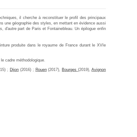
echniques, il cherche à reconstituer le profil des principaux
dans une géographie des styles, en mettant en évidence aussi
s, d'autre part de Paris et Fontainebleau. Un épilogue enfin
nture produite dans le royaume de France durant le XVIe
é le cadre méthodologique.
15) ;
Dijon
(2016) ;
Rouen
(2017),
Bourges
(2019),
Avignon