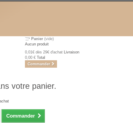
Panier
(vide)
Aucun produit
0,01€ dès 29€ d'achat
Livraison
0,00 €
Total
Commander
ans votre panier.
achat
Commander