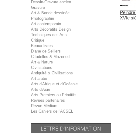
Dessin-Gravure ancien
Gravure
Peindre
Art & Bande dessinée
XVIe si
Photographie
Art contemporain
Arts Décoratifs Design
Techniques des Arts
Critique
Beaux livres
Diane de Selliers
Citadelles & Mazenod
Art & Nature
Civilisations
Antiquité & Civilisations
Art arabe
Arts d'Afrique et d'Océanie
Arts d'Asie
Arts Premiers ou Primitifs
Revues partenaires
Revue Médium
Les Cahiers de l'ACSEL
LETTRE D'INFORMATION