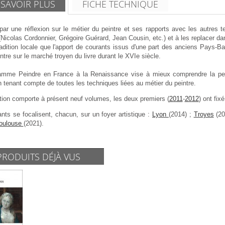
 SAVOIR PLUS
FICHE TECHNIQUE
 par une réflexion sur le métier du peintre et ses rapports avec les autres t
(Nicolas Cordonnier, Grégoire Guérard, Jean Cousin, etc.) et à les replacer 
radition locale que l'apport de courants issus d'une part des anciens Pays-Ba
tre sur le marché troyen du livre durant le XVIe siècle.
amme Peindre en France à la Renaissance vise à mieux comprendre la pei
n tenant compte de toutes les techniques liées au métier du peintre.
tion comporte à présent neuf volumes, les deux premiers (
2011
-
2012
) ont fix
nts se focalisent, chacun, sur un foyer artistique :
Lyon
(2014) ;
Troyes
(20
oulouse
(2021).
PRODUITS DÉJÀ VUS