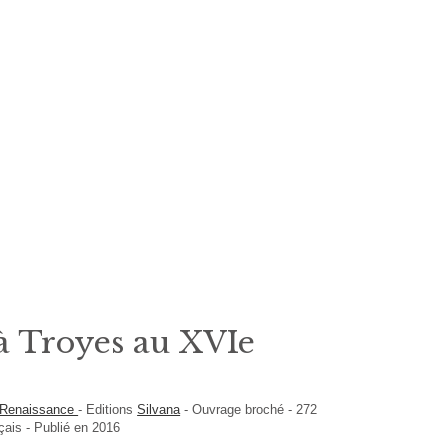
à Troyes au XVIe
a Renaissance
-
Editions
Silvana
-
Ouvrage broché
-
272
çais
- Publié en 2016