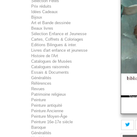
Sélection Fêtes
Prix réduits
Idées Cadeaux
Bijoux
Art et Bande dessinée
Beaux livres
Sélection Enfance et Jeunesse
Cartes, Coffrets & Coloriages
Editions Bilingues & inter.
Livres d'art enfance et jeunesse
Histoire de l'Art
Catalogues de Musées
Catalogues raisonnés
Essais & Documents
Généralités
Références
Revues
Patrimoine religieux
Peinture
Peinture antiquité
Peinture Ancienne
Peinture Moyen-Âge
Peinture 16e-17e siècle
Baroque
Généralités