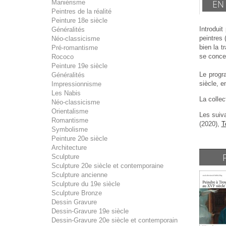
EN
Maniérisme
Peintres de la réalité
Peinture 18e siècle
Introduit
Généralités
peintres 
Néo-classicisme
bien la t
Pré-romantisme
se concen
Rococo
Peinture 19e siècle
Le progr
Généralités
siècle, e
Impressionnisme
Les Nabis
La collec
Néo-classicisme
Orientalisme
Les suiva
Romantisme
(2020),
T
Symbolisme
Peinture 20e siècle
Architecture
Sculpture
Sculpture 20e siècle et contemporaine
Sculpture ancienne
Sculpture du 19e siècle
Sculpture Bronze
Dessin Gravure
Dessin-Gravure 19e siècle
Dessin-Gravure 20e siècle et contemporain