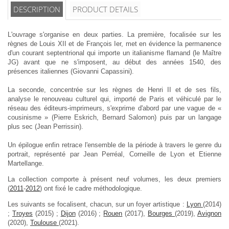
DESCRIPTION
PRODUCT DETAILS
L'ouvrage s'organise en deux parties. La première, focalisée sur les
règnes de Louis XII et de François Ier, met en évidence la permanence
d'un courant septentrional qui importe un italianisme flamand (le Maître
JG) avant que ne s'imposent, au début des années 1540, des
présences italiennes (Giovanni Capassini).
La seconde, concentrée sur les règnes de Henri II et de ses fils,
analyse le renouveau culturel qui, importé de Paris et véhiculé par le
réseau des éditeurs-imprimeurs, s'exprime d'abord par une vague de «
cousinisme » (Pierre Eskrich, Bernard Salomon) puis par un langage
plus sec (Jean Perrissin).
Un épilogue enfin retrace l'ensemble de la période à travers le genre du
portrait, représenté par Jean Perréal, Corneille de Lyon et Etienne
Martellange.
La collection comporte à présent neuf volumes, les deux premiers
(
2011
-
2012
) ont fixé le cadre méthodologique.
Les suivants se focalisent, chacun, sur un foyer artistique :
Lyon
(2014)
;
Troyes
(2015) ;
Dijon
(2016) ;
Rouen
(2017),
Bourges
(2019),
Avignon
(2020),
Toulouse
(2021).