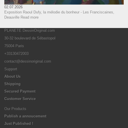
02.07.2026
Exposition Raoul Dufy, la mélodie du bonheur - Les Franciscaines,
Deauville
Read more
PLANETE DessinOriginal.com
30-32 boulevard de Sébastopol
75004 Paris
+33130472003
contact@dessinoriginal.com
Support
About Us
Shipping
Secured Payment
Customer Service
Our Products
Publish a annoucement
Just Published !