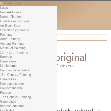
My Account
News
Contact
New Art Books
English
Notre sélection
English
Grandes expositions
Français
Art Book Sale
News
Exhibition catalogue
Painting
Antic Painting
Ancient Painting
Search
Medieval Painting
16th - 17th Painting
Baroque
Généralités
Online Art Bookstore
Maniérisme
Peintres de la réalité
Cart
(empty)
18th Century Painting
No products
Généralités
Néo-classicisme
Free shipping!
Shipping
Pré-romantisme
0,00 €
Total
Rococo
Check out
19th Century Painting
Généralités
Impressionnisme
Les Nabis