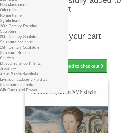
Product successfully added to
Néo-classicisme
your shopping cart
Orientalisme
Romantisme
Quantity
Symbolisme
Total
20th Century Painting
Sculpture
There is 1 item in your cart.
20th Century Sculpture
Sculpture ancienne
Total products (tax incl.)
19th Century Sculpture
Total shipping TTC
Free shipping!
Sculpture Bronze
Total (tax incl.)
Children
Museum's Shop & Gifts
Continue shopping
Proceed to checkout
Jewellery
Art et Bande dessinée
Livraison cadeau Livre d'art
Sélection pour enfants
Gift Cards and Boxes