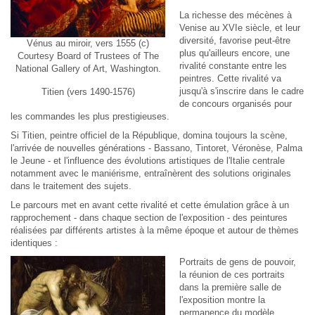
La richesse des mécènes à
Venise au XVIe siècle, et leur
diversité, favorise peut-être
Vénus au miroir, vers 1555 (c)
plus qu'ailleurs encore, une
Courtesy Board of Trustees of The
rivalité constante entre les
National Gallery of Art, Washington.
peintres. Cette rivalité va
jusqu'à s'inscrire dans le cadre
Titien (vers 1490-1576)
de concours organisés pour
les commandes les plus prestigieuses.
Si Titien, peintre officiel de la République, domina toujours la scène,
l'arrivée de nouvelles générations - Bassano, Tintoret, Véronèse, Palma
le Jeune - et l'influence des évolutions artistiques de l'Italie centrale
notamment avec le maniérisme, entraînèrent des solutions originales
dans le traitement des sujets.
Le parcours met en avant cette rivalité et cette émulation grâce à un
rapprochement - dans chaque section de l'exposition - des peintures
réalisées par différents artistes à la même époque et autour de thèmes
identiques :
Portraits de gens de pouvoir
,
la réunion de ces portraits
dans la première salle de
l'exposition montre la
permanence du modèle