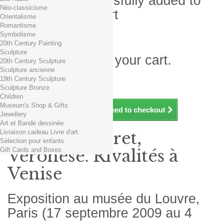
Product successfully added to
Néo-classicisme
your shopping cart
Orientalisme
Romantisme
Quantity
Symbolisme
Total
20th Century Painting
Sculpture
There is 1 item in your cart.
20th Century Sculpture
Sculpture ancienne
Total products (tax incl.)
19th Century Sculpture
Total shipping TTC
Free shipping!
Sculpture Bronze
Total (tax incl.)
Children
Museum's Shop & Gifts
Continue shopping
Proceed to checkout
Jewellery
Art et Bande dessinée
Livraison cadeau Livre d'art
Titien, Tintoret,
Sélection pour enfants
Gift Cards and Boxes
Véronèse. Rivalités à
Venise
Exposition au musée du Louvre,
Paris (17 septembre 2009 au 4