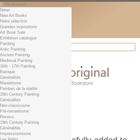
My Account
News
Contact
New Art Books
English
Notre sélection
English
Grandes expositions
Français
Art Book Sale
News
Exhibition catalogue
Painting
Antic Painting
Ancient Painting
Search
Medieval Painting
16th - 17th Painting
Baroque
Généralités
Online Art Bookstore
Maniérisme
Peintres de la réalité
Cart
(empty)
18th Century Painting
No products
Généralités
Néo-classicisme
Free shipping!
Shipping
Pré-romantisme
0,00 €
Total
Rococo
Check out
19th Century Painting
Généralités
Impressionnisme
Les Nabis