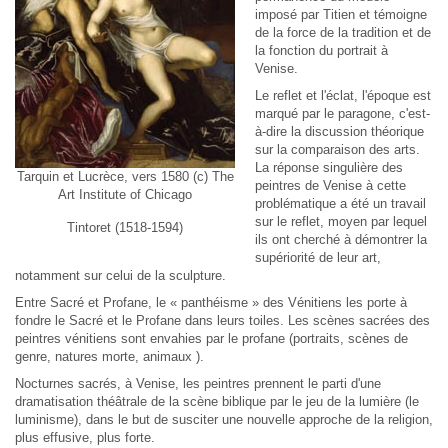
imposé par Titien et témoigne
de la force de la tradition et de
la fonction du portrait à
Venise.
Le reflet et l'éclat
, l'époque est
marqué par le
paragone
, c'est-
à-dire la discussion théorique
sur la comparaison des arts.
La réponse singulière des
Tarquin et Lucrèce, vers 1580 (c) The
peintres de Venise à cette
Art Institute of Chicago
problématique a été un travail
sur le reflet, moyen par lequel
Tintoret (1518-1594)
ils ont cherché à démontrer la
supériorité de leur art,
notamment sur celui de la sculpture.
Entre Sacré et Profane
, le « panthéisme » des Vénitiens les porte à
fondre le Sacré et le Profane dans leurs toiles. Les scènes sacrées des
peintres vénitiens sont envahies par le profane (portraits, scènes de
genre, natures morte, animaux ).
Nocturnes sacrés
, à Venise, les peintres prennent le parti d'une
dramatisation théâtrale de la scène biblique par le jeu de la lumière (le
luminisme), dans le but de susciter une nouvelle approche de la religion,
plus effusive, plus forte.