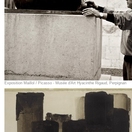
Exposition Maillol / Picasso - Musée d'Art Hyacinthe Rigaud, Perpignan