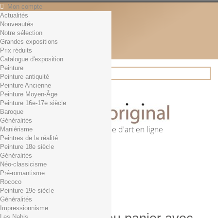
Mon compte
Actualités
Contact
Nouveautés
Français
Notre sélection
English
Grandes expositions
Français
Prix réduits
Actualités
Catalogue d'exposition
Peinture
Peinture antiquité
Peinture Ancienne
Rechercher
Peinture Moyen-Âge
Peinture 16e-17e siècle
Baroque
Généralités
Première librairie d'art en ligne
Maniérisme
Peintres de la réalité
Panier
(vide)
Peinture 18e siècle
Aucun produit
Généralités
Néo-classicisme
0,01€ dès 29€ d'achat
Livraison
Pré-romantisme
0,00 €
Total
Rococo
Commander
Peinture 19e siècle
Généralités
Impressionnisme
Les Nabis