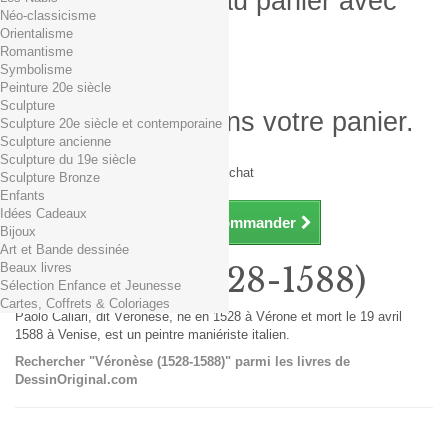
Produit ajouté au panier avec
Néo-classicisme
succès
Orientalisme
Romantisme
Quantité
Symbolisme
Total
Peinture 20e siècle
Sculpture
Il y a 1 produit dans votre panier.
Sculpture 20e siècle et contemporaine
Sculpture ancienne
Total produits TTC
Sculpture du 19e siècle
Frais de port TTC
0,01€ dès 29€ d'achat
Sculpture Bronze
Total TTC
Enfants
Idées Cadeaux
Continuer mes achats
Commander
Bijoux
Art et Bande dessinée
Beaux livres
Véronèse (1528-1588)
Sélection Enfance et Jeunesse
Cartes, Coffrets & Coloriages
Paolo Caliari, dit Véronèse, né en 1528 à Vérone et mort le 19 avril
1588 à Venise, est un peintre maniériste italien.
Rechercher "Véronèse (1528-1588)" parmi les livres de
DessinOriginal.com