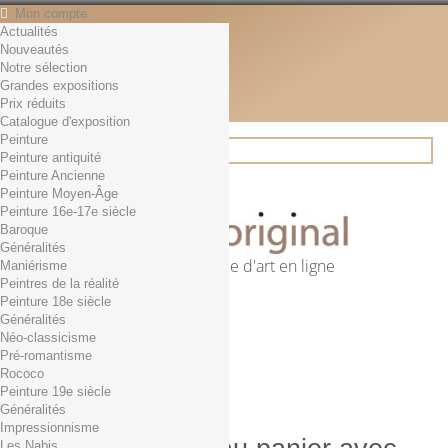
Mon compte
Actualités
Contact
Nouveautés
Français
Notre sélection
English
Grandes expositions
Français
Prix réduits
Actualités
Catalogue d'exposition
Peinture
Peinture antiquité
Peinture Ancienne
Rechercher
Peinture Moyen-Âge
Peinture 16e-17e siècle
Baroque
Généralités
Première librairie d'art en ligne
Maniérisme
Peintres de la réalité
Panier
(vide)
Peinture 18e siècle
Aucun produit
Généralités
Néo-classicisme
0,01€ dès 29€ d'achat
Livraison
Pré-romantisme
0,00 €
Total
Rococo
Commander
Peinture 19e siècle
Généralités
Impressionnisme
Les Nabis