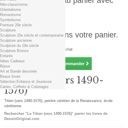
Produit ajouté au panier avec
Néo-classicisme
succès
Orientalisme
Romantisme
Quantité
Symbolisme
Total
Peinture 20e siècle
Sculpture
Il y a 1 produit dans votre panier.
Sculpture 20e siècle et contemporaine
Sculpture ancienne
Total produits TTC
Sculpture du 19e siècle
Frais de port TTC
0,01€ dès 29€ d'achat
Sculpture Bronze
Total TTC
Enfants
Idées Cadeaux
Continuer mes achats
Commander
Bijoux
Art et Bande dessinée
Beaux livres
Le Titien (vers 1490-
Sélection Enfance et Jeunesse
Cartes, Coffrets & Coloriages
1576)
Titien (vers 1490-1576), peintre vénitien de la Renaissance, école
vénitienne.
Rechercher "Le Titien (vers 1490-1576)" parmi les livres de
DessinOriginal.com