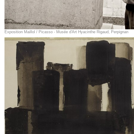
Exposition Maillol / Picasso - Musée d'Art Hyacinthe Rigaud, Perpignan