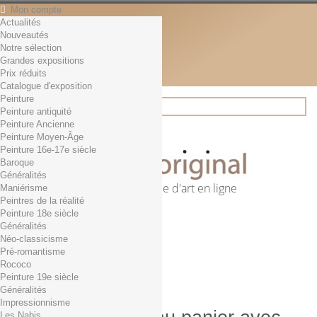
Mon compte
Actualités
Contact
Nouveautés
Français
Notre sélection
English
Grandes expositions
Français
Prix réduits
Actualités
Catalogue d'exposition
Peinture
Peinture antiquité
Peinture Ancienne
Rechercher
Peinture Moyen-Âge
Peinture 16e-17e siècle
Baroque
Généralités
Première librairie d'art en ligne
Maniérisme
Peintres de la réalité
Panier
(vide)
Peinture 18e siècle
Aucun produit
Généralités
Néo-classicisme
0,01€ dès 29€ d'achat
Livraison
Pré-romantisme
0,00 €
Total
Rococo
Commander
Peinture 19e siècle
Généralités
Impressionnisme
Les Nabis