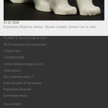
07.07.2026
Exposition Réalisme animal - Musée Courbet, Ornans
Lire la suite
PLANETE DessinOriginal.com
30-32 boulevard de Sébastopol
75004 Paris
+33130472003
contact@dessinoriginal.com
Informations
Qui sommes-nous ?
Frais de port & livraisons
Paiement sécurisé
Contactez-nous
Nos produits