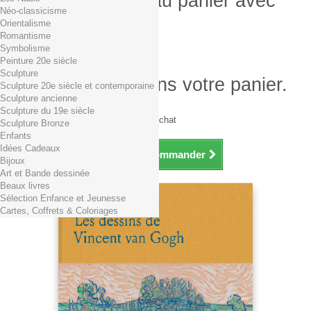
Produit ajouté au panier avec
Néo-classicisme
succès
Orientalisme
Romantisme
Quantité
Symbolisme
Total
Peinture 20e siècle
Sculpture
Il y a 1 produit dans votre panier.
Sculpture 20e siècle et contemporaine
Sculpture ancienne
Total produits TTC
Sculpture du 19e siècle
Frais de port TTC
0,01€ dès 29€ d'achat
Sculpture Bronze
Total TTC
Enfants
Idées Cadeaux
Continuer mes achats
Commander
Bijoux
Art et Bande dessinée
Beaux livres
Sélection Enfance et Jeunesse
Cartes, Coffrets & Coloriages