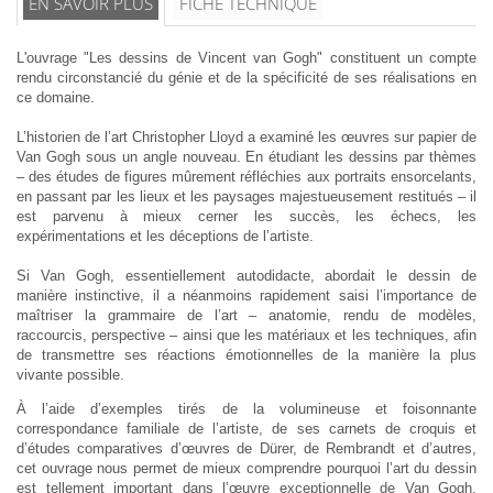
EN SAVOIR PLUS
FICHE TECHNIQUE
L'ouvrage "Les dessins de Vincent van Gogh" constituent un compte
rendu circonstancié du génie et de la spécificité de ses réalisations en
ce domaine.
L’historien de l’art Christopher Lloyd a examiné les œuvres sur papier de
Van Gogh sous un angle nouveau. En étudiant les dessins par thèmes
– des études de figures mûrement réfléchies aux portraits ensorcelants,
en passant par les lieux et les paysages majestueusement restitués – il
est parvenu à mieux cerner les succès, les échecs, les
expérimentations et les déceptions de l’artiste.
Si Van Gogh, essentiellement autodidacte, abordait le dessin de
manière instinctive, il a néanmoins rapidement saisi l’importance de
maîtriser la grammaire de l’art – anatomie, rendu de modèles,
raccourcis, perspective – ainsi que les matériaux et les techniques, afin
de transmettre ses réactions émotionnelles de la manière la plus
vivante possible.
À l’aide d’exemples tirés de la volumineuse et foisonnante
correspondance familiale de l’artiste, de ses carnets de croquis et
d’études comparatives d’œuvres de Dürer, de Rembrandt et d’autres,
cet ouvrage nous permet de mieux comprendre pourquoi l’art du dessin
est tellement important dans l’œuvre exceptionnelle de Van Gogh,