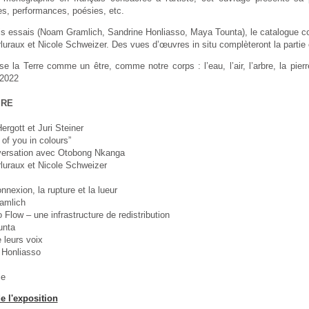
es, performances, poésies, etc.
is essais
(Noam Gramlich, Sandrine Honliasso, Maya Tounta), le catalogue com
luraux et Nicole Schweizer. Des vues d’œuvres in situ complèteront la partie
se la Terre comme un être, comme notre corps : l’eau, l’air, l’arbre, la pie
2022
IRE
ergott et Juri Steiner
 of you in colours”
ersation avec Otobong Nkanga
luraux et Nicole Schweizer
onnexion, la rupture et la lueur
amlich
 Flow – une infrastructure de redistribution
unta
 leurs voix
 Honliasso
ie
de l'exposition