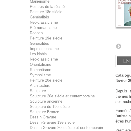
Maniérisme
Peintres de la réalité
Peinture 18e siècle
Généralités
Néo-classicisme
Pré-romantisme
Rococo
Peinture 19e siècle
Généralités
Impressionnisme
Les Nabis
Néo-classicisme
EN
Orientalisme
Romantisme
Symbolisme
Catalogu
Peinture 20e siècle
février 2
Architecture
Sculpture
Depuis l
Sculpture 20e siècle et contemporaine
thèmes li
Sculpture ancienne
ses reche
Sculpture du 19e siècle
Formée à
Sculpture Bronze
l'artiste
Dessin Gravure
êtres hu
Dessin-Gravure 19e siècle
Dessin-Gravure 20e siècle et contemporain
Première