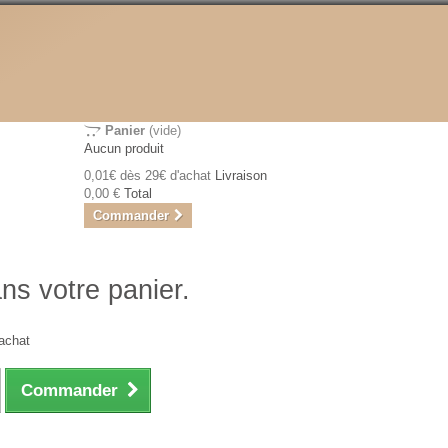
Panier
(vide)
Aucun produit
0,01€ dès 29€ d'achat
Livraison
0,00 €
Total
Commander
ans votre panier.
achat
Commander