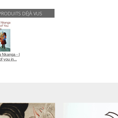
PRODUITS DÉJÀ VUS
 Nkanga - I
f you in...