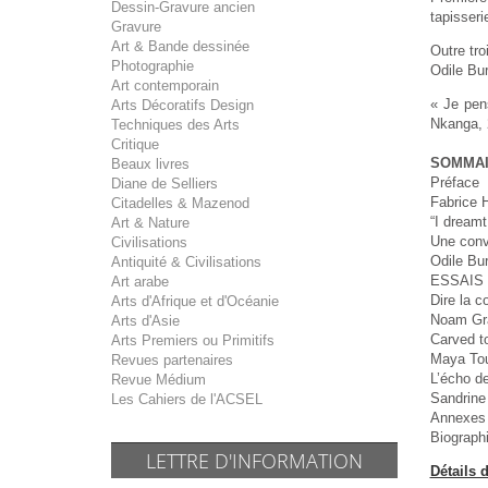
Dessin-Gravure ancien
tapisseri
Gravure
Art & Bande dessinée
Outre tro
Photographie
Odile Bur
Art contemporain
« Je pen
Arts Décoratifs Design
Nkanga, 
Techniques des Arts
Critique
SOMMA
Beaux livres
Préface
Diane de Selliers
Fabrice H
Citadelles & Mazenod
“I dreamt
Art & Nature
Une conv
Civilisations
Odile Bur
Antiquité & Civilisations
ESSAIS
Art arabe
Dire la c
Arts d'Afrique et d'Océanie
Noam Gr
Arts d'Asie
Carved to
Arts Premiers ou Primitifs
Maya To
Revues partenaires
L’écho de
Revue Médium
Sandrine
Les Cahiers de l'ACSEL
Annexes
Biograph
LETTRE D'INFORMATION
Détails 