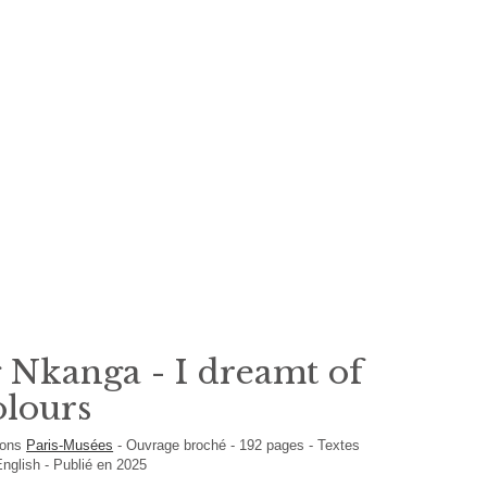
Nkanga - I dreamt of
olours
ions
Paris-Musées
-
Ouvrage broché
-
192
pages -
Textes
English
- Publié en 2025