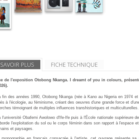
 SAVOIR PLUS
FICHE TECHNIQUE
e de l'exposition Otobong Nkanga. I dreamt of you in colours, présent
026).
a fin des années 1990, Otobong Nkanga (née à Kano au Nigeria en 1974 et v
és à l'écologie, au féminisme, créant des oeuvres d'une grande force et d'une 
rches témoignant de multiples influences transhistoriques et multiculturelles.
 l'université Obafemi Awolowo d'Ife-Ife puis à l'École nationale supérieure 
 aborde l'exploitation du sol ou le corps féminin dans son rapport à l'espace e
mains et paysages.
 monographie en français consacrée à l'artiste, cet ouvrage présente sa prat