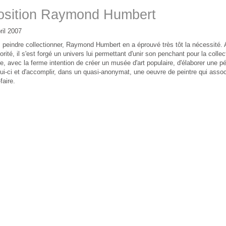
osition Raymond Humbert
ril 2007
 peindre collectionner, Raymond Humbert en a éprouvé très tôt la nécessité.
orité, il s'est forgé un univers lui permettant d'unir son penchant pour la colle
re, avec la ferme intention de créer un musée d'art populaire, d'élaborer une 
lui-ci et d'accomplir, dans un quasi-anonymat, une oeuvre de peintre qui asso
faire.