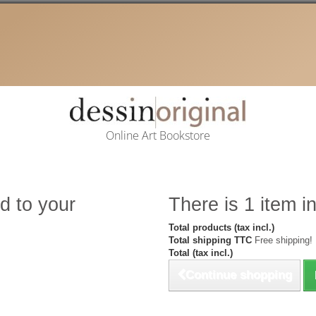
Online Art Bookstore
d to your
There is 1 item in
Total products (tax incl.)
Total shipping TTC
Free shipping!
Total (tax incl.)
Continue shopping