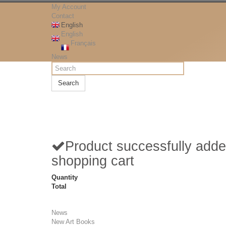
My Account
Contact
English
English
Français
News
Search
Product successfully adde
shopping cart
Quantity
Total
News
New Art Books