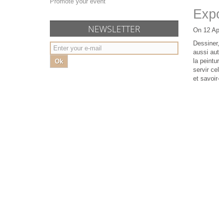
Promote your event
Exp
NEWSLETTER
On 12 Ap
Dessiner,
aussi aut
la peintu
Ok
servir ce
et savoir-