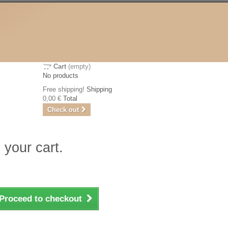
Cart
(empty)
No products
Free shipping!
Shipping
0,00 €
Total
Check out
 your cart.
Proceed to checkout