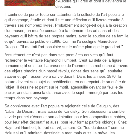
d'Auxerre qu'il crée et dont il deviendra le
directeur.
Il continue de porter toute son attention à la collecte de l'art populaire
qu'il engrange, étudie et dont il tire une réflexion qu'il livrera ensuite à
travers ses nombreux livres. Probablement songe-t-il déjà à la création
d'un musée, un musée consacré à la mémoire des artisans et des
paysans qu'il bâtira de ses propres mains, avec le soutien de sa famille,
et qu'il ouvrira au public en 1986. Comme l'a souligné Marie-José
Drogou : "Il mettait l'art populaire sur le même plan que le grand art."
Assurément ce n'est pas dans ses premières oeuvres qu'il faut
rechercher le véritable Raymond Humbert. C'est au delà de la figure
humaine qu'il se situe. La présence de l'homme il la recherche à travers
ces objets témoins d'un passé révolu, riches des sens qu'il souhaite
sauver et qu'il rassemblera sa vie durant. Dans les années 1970, la
nature devient son sujet de prédilection, en contrepoint de sa quête de
l'objet. Il dessine et peint sur le motif, agenouillé devant sa feuille de
papier, annulant ainsi la distance avec le sujet, immergé par tous les
temps dans son paysage.
Sa connivence avec l'art populaire rejoignait celle de Gauguin, des
Nabis, de Derain... mais aussi de Kandisky. Son obsession à combler
le vide permet d'évoquer son admiration pour les compositions nabies,
pour leur effet décoratif et aussi pour leur format parfois oblongs. Chez
Raymont Humbert, le trait est vif, assuré. Ce "fou du dessin" comme
Hokusaï qu'il admirait, dessinait la mer, mais aussi la grêve, les