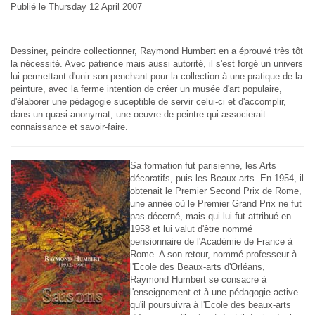
Publié le Thursday 12 April 2007
Dessiner, peindre collectionner, Raymond Humbert en a éprouvé très tôt
la nécessité. Avec patience mais aussi autorité, il s'est forgé un univers
lui permettant d'unir son penchant pour la collection à une pratique de la
peinture, avec la ferme intention de créer un musée d'art populaire,
d'élaborer une pédagogie suceptible de servir celui-ci et d'accomplir,
dans un quasi-anonymat, une oeuvre de peintre qui associerait
connaissance et savoir-faire.
Sa formation fut parisienne, les Arts
décoratifs, puis les Beaux-arts. En 1954, il
obtenait le Premier Second Prix de Rome,
une année où le Premier Grand Prix ne fut
pas décerné, mais qui lui fut attribué en
1958 et lui valut d'être nommé
pensionnaire de l'Académie de France à
Rome. A son retour, nommé professeur à
l'Ecole des Beaux-arts d'Orléans,
Raymond Humbert se consacre à
l'enseignement et à une pédagogie active
qu'il poursuivra à l'Ecole des beaux-arts