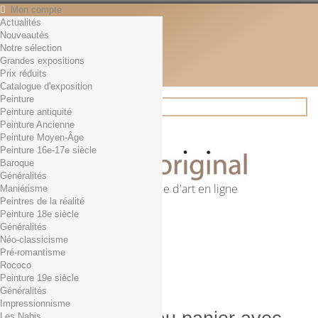
Mon compte
Actualités
Contact
Nouveautés
Français
Notre sélection
English
Grandes expositions
Français
Prix réduits
Actualités
Catalogue d'exposition
Peinture
Peinture antiquité
Peinture Ancienne
Rechercher
Peinture Moyen-Âge
Peinture 16e-17e siècle
Baroque
Généralités
Première librairie d'art en ligne
Maniérisme
Peintres de la réalité
Panier
(vide)
Peinture 18e siècle
Aucun produit
Généralités
Néo-classicisme
0,01€ dès 29€ d'achat
Livraison
Pré-romantisme
0,00 €
Total
Rococo
Commander
Peinture 19e siècle
Généralités
Impressionnisme
Les Nabis