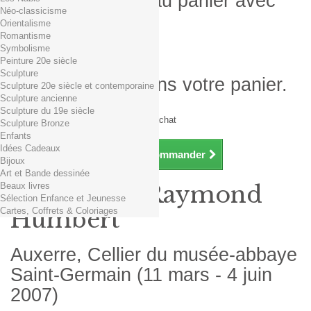
Produit ajouté au panier avec
Néo-classicisme
succès
Orientalisme
Romantisme
Quantité
Symbolisme
Total
Peinture 20e siècle
Sculpture
Il y a 1 produit dans votre panier.
Sculpture 20e siècle et contemporaine
Sculpture ancienne
Total produits TTC
Sculpture du 19e siècle
Frais de port TTC
0,01€ dès 29€ d'achat
Sculpture Bronze
Total TTC
Enfants
Idées Cadeaux
Continuer mes achats
Commander
Bijoux
Art et Bande dessinée
Beaux livres
Exposition Raymond
Sélection Enfance et Jeunesse
Cartes, Coffrets & Coloriages
Humbert
Auxerre, Cellier du musée-abbaye
Saint-Germain (11 mars - 4 juin
2007)