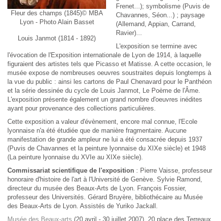
Frenet...); symbolisme (Puvis de
Fleur des champs (1845)© MBA
Chavannes, Séon...) ; paysage
Lyon - Photo Alain Basset
(Allemand, Appian, Carrand,
Ravier)...
Louis Janmot (1814 - 1892)
L'exposition se termine avec
l'évocation de l'Exposition internationale de Lyon de 1914, à laquelle
figuraient des artistes tels que Picasso et Matisse. A cette occasion, le
musée expose de nombreuses oeuvres soustraites depuis longtemps à
la vue du public : ainsi les cartons de Paul Chenavard pour le Panthéon
et la série dessinée du cycle de Louis Janmot, Le Poème de l'Âme.
L'exposition présente également un grand nombre d'oeuvres inédites
ayant pour provenance des collections particulières.
Cette exposition a valeur d'évènement, encore mal connue, l'Ecole
lyonnaise n'a été étudiée que de manière fragmentaire. Aucune
manifestation de grande ampleur ne lui a été consacrée depuis 1937
(Puvis de Chavannes et la peinture lyonnaise du XIXe siècle) et 1948
(La peinture lyonnaise du XVIe au XIXe siècle).
Commissariat scientifique de l'exposition
:
Pierre Vaisse
, professeur
honoraire d'histoire de l'art à l'Université de Genève.
Sylvie Ramond
,
directeur du musée des Beaux-Arts de Lyon.
François Fossier
,
professeur des Universités.
Gérard Bruyère
, bibliothécaire au Musée
des Beaux-Arts de Lyon. Assistés de
Yuriko Jackall
.
Musée des Beaux-arts
(20 avril - 30 juillet 2007), 20 place des Terreaux