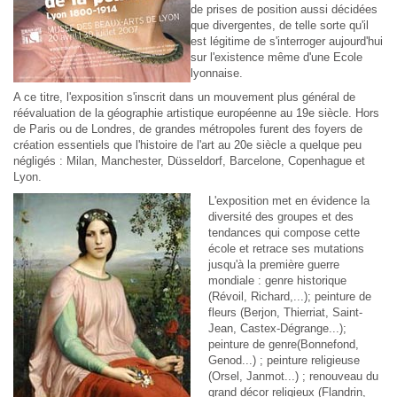
de prises de position aussi décidées
que divergentes, de telle sorte qu'il
est légitime de s'interroger aujourd'hui
sur l'existence même d'une Ecole
lyonnaise.
A ce titre, l'exposition s'inscrit dans un mouvement plus général de
réévaluation de la géographie artistique européenne au 19e siècle. Hors
de Paris ou de Londres, de grandes métropoles furent des foyers de
création essentiels que l'histoire de l'art au 20e siècle a quelque peu
négligés : Milan, Manchester, Düsseldorf, Barcelone, Copenhague et
Lyon.
L'exposition met en évidence la
diversité des groupes et des
tendances qui compose cette
école et retrace ses mutations
jusqu'à la première guerre
mondiale : genre historique
(Révoil, Richard,...); peinture de
fleurs (Berjon, Thierriat, Saint-
Jean, Castex-Dégrange...);
peinture de genre(Bonnefond,
Genod...) ; peinture religieuse
(Orsel, Janmot...) ; renouveau du
grand décor religieux (Flandrin,