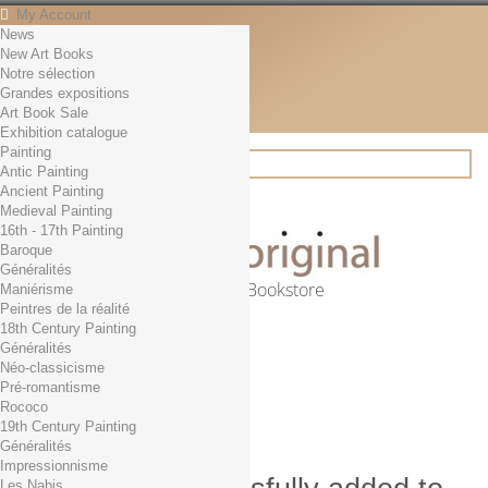
My Account
News
Contact
New Art Books
English
Notre sélection
English
Grandes expositions
Français
Art Book Sale
News
Exhibition catalogue
Painting
Antic Painting
Ancient Painting
Search
Medieval Painting
16th - 17th Painting
Baroque
Généralités
Online Art Bookstore
Maniérisme
Peintres de la réalité
Cart
(empty)
18th Century Painting
No products
Généralités
Néo-classicisme
Free shipping!
Shipping
Pré-romantisme
0,00 €
Total
Rococo
Check out
19th Century Painting
Généralités
Impressionnisme
Les Nabis