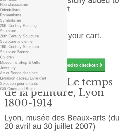
Product successfully added to
Néo-classicisme
your shopping cart
Orientalisme
Romantisme
Quantity
Symbolisme
Total
20th Century Painting
Sculpture
There is 1 item in your cart.
20th Century Sculpture
Sculpture ancienne
Total products (tax incl.)
19th Century Sculpture
Total shipping TTC
Free shipping!
Sculpture Bronze
Total (tax incl.)
Children
Museum's Shop & Gifts
Continue shopping
Proceed to checkout
Jewellery
Art et Bande dessinée
Livraison cadeau Livre d'art
Exposition : Le temps
Sélection pour enfants
Gift Cards and Boxes
de la peinture, Lyon
1800-1914
Lyon, musée des Beaux-arts (du
20 avril au 30 juillet 2007)