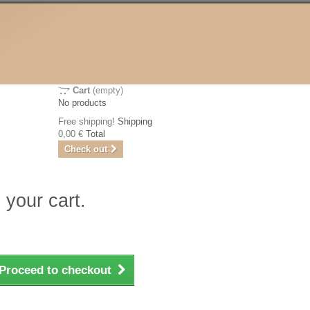
Cart
(empty)
No products
Free shipping!
Shipping
0,00 €
Total
Check out
 your cart.
Proceed to checkout