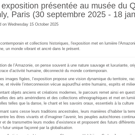
exposition présentée au musée du Q
ly, Paris (30 septembre 2025 - 18 ja
d on Wednesday 15 October 2025
 contemporain et collections historiques, l'exposition met en lumière l'Amazon
e, un monde vibrant et ancré dans le présent.
tion de l’Amazonie, on pense souvent à une nature sauvage et luxuriante, ori
 trace d’activité humaine, déconnecté du monde contemporain.
es images figées, l’exposition propose une vision dynamique du territoire, ra
e, et révèle l’interconnexion vécue aujourd'hui entre humains, esprits et milie
ntant objets anciens et créations modernes, le parcours remet ainsi en quest
nelles des arts amérindiens et des collections ethnographiques et met en lumi
lles telles que la danse, le chant et les savoirs oraux, essentiels à la cultu
rmant sans cesse leurs traditions ancestrales, leurs manières d’habiter la terr
 entre les êtres vivants et d’imaginer l’avenir, les peuples autochtones continue
r et de transmettre leurs modes d’existence et proposent des futurs différents
un futur unique façonné par la globalisation.