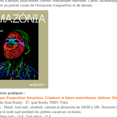
es d’artistes autochtones comme Sheroanawe Hakihiiwe, Carlos Jacanamijo
 un portrait vivant de l’Amazonie d’aujourd’hui et de demain.
ions pratiques :
gue d'exposition Amazônia. Créations et futurs autochtones, éditions Ski
u Quai Branly : 37, quai Branly 75007, Paris
s : Mardi, mercredi, vendredi, samedi et dimanche de 10h30 à 19h. Nocturne l
 le lundi sauf pendant les petites vacances scolaires.
lein tarif : 14 €, Tarif réduit : 11 €