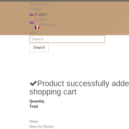
My Account
Contact
English
English
Français
News
Search
Product successfully adde
shopping cart
Quantity
Total
News
New Art Books