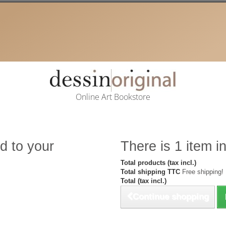
Online Art Bookstore
d to your
There is 1 item in
Total products (tax incl.)
Total shipping TTC
Free shipping!
Total (tax incl.)
Continue shopping