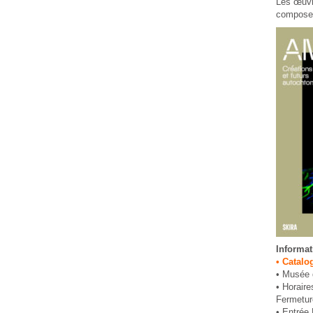
Les œuvr
composent
Informat
• Catalo
• Musée d
• Horaire
Fermeture
• Entrée P