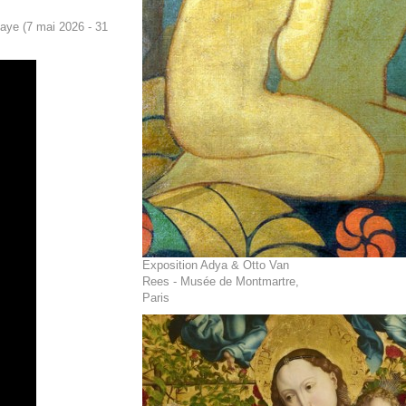
aye (7 mai 2026 - 31
Exposition Adya & Otto Van
Rees - Musée de Montmartre,
Paris