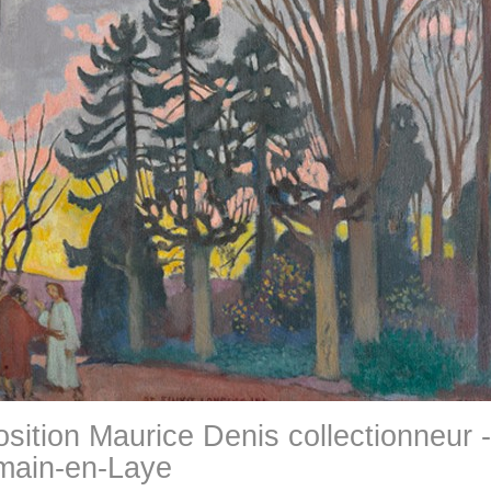
sition Maurice Denis collectionneur -
main-en-Laye