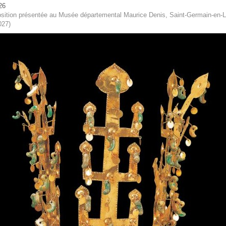
26
sition présentée au Musée départemental Maurice Denis, Saint-Germain-en-L
027)