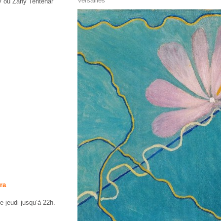
Versailles
y ou Zahy Tentehar
ra
e jeudi jusqu’à 22h.