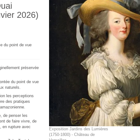
uai
nvier 2026)
ie du point de vue
ginellement préservée
contée du point de vue
ux naturels.
ion les perceptions
ère des pratiques
re amazonienne.
e, de penser les
nt de faire vivre, de
, en rupture avec
Exposition Jardins des Lumières
(1750-1800) - Château de