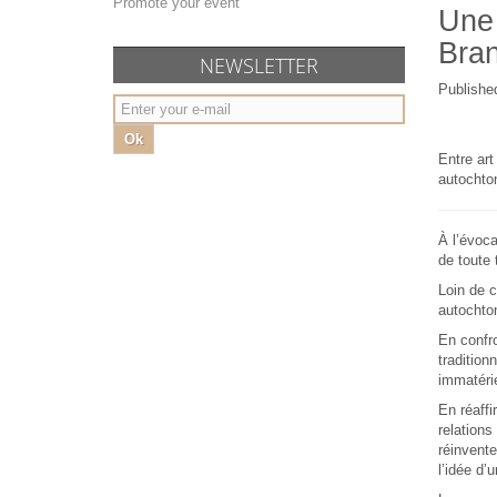
Promote your event
Une 
Bran
NEWSLETTER
Publishe
Ok
Entre art
autochton
À l’évoca
de toute
Loin de c
autochton
En confro
tradition
immatérie
En réaffi
relations
réinvente
l’idée d’