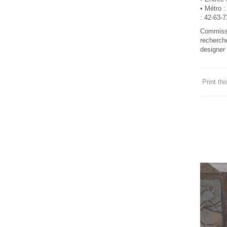
• Métro :
: 42-63-7
Commissar
recherch
designer 
Print this