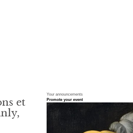
Your announcements
ns et
Promote your event
nly,