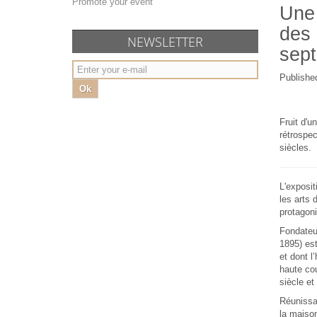
Promote your event
Une 
des 
NEWSLETTER
sep
Publishe
Ok
Fruit d'u
rétrospec
siècles.
L'exposi
les arts 
protagonis
Fondateu
1895) est
et dont l
haute cou
siècle et
Réunissan
la maison