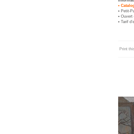
Informat
• Catalo
• Petit-P
• Ouvert
• Tarif d
Print this