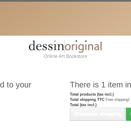
Online Art Bookstore
d to your
There is 1 item in
Total products (tax incl.)
Total shipping TTC
Free shipping!
Total (tax incl.)
Continue shopping