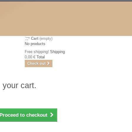
Cart
(empty)
No products
Free shipping!
Shipping
0,00 €
Total
Check out
 your cart.
Proceed to checkout