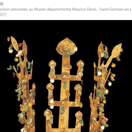
26
sition présentée au Musée départemental Maurice Denis, Saint-Germain-en-L
027)