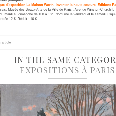
ions pratiques :
gue d'exposition La Maison Worth. Inventer la haute couture, Editions P
alais, Musée des Beaux-Arts de la Ville de Paris : Avenue Winston-Churchill,
 du mardi au dimanche de 10h à 18h. Nocturne le vendredi et le samedi jusqu’
’entrée 12 €, Réduit : 10 €.
 article
IN THE SAME CATEGOR
EXPOSITIONS À PARIS