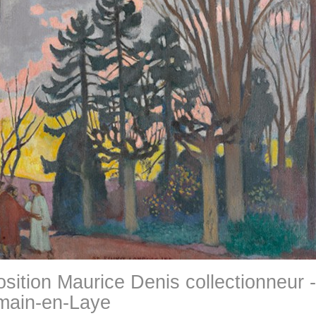
sition Maurice Denis collectionneur -
main-en-Laye