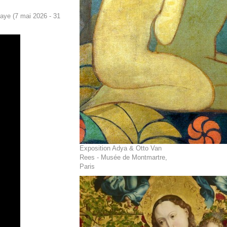
aye (7 mai 2026 - 31
Exposition Adya & Otto Van
Rees - Musée de Montmartre,
Paris