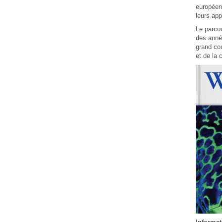
européenn
leurs app
Le parcou
des année
grand cou
et de la 