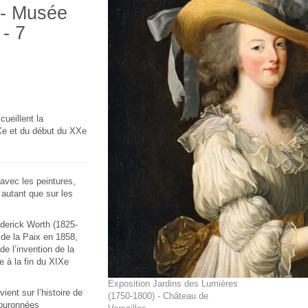
 - Musée
 - 7
cueillent la
IXe et du début du XXe
avec les peintures,
 autant que sur les
derick Worth (1825-
 de la Paix en 1858,
de l’invention de la
e à la fin du XIXe
Exposition Jardins des Lumières
ient sur l’histoire de
(1750-1800) - Château de
couronnées