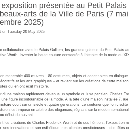
exposition présentée au Petit Palais
beaux-arts de la Ville de Paris (7 mai
tembre 2025)
d on Tuesday 20 May 2025
ne collaboration avec le Palais Galliera, les grandes galeries du Petit Palais ac
tive Worth. Inventer la haute couture consacrée à l’histoire de la mode du X
tion rassemble 400 œuvres – 80 costumes, objets et accessoires en dialogue 
décoratifs et les arts graphiques – et revient sur les créations de cette maison
tes qui en ont écrit l'histoire.
r d’une maison rapidement devenue un symbole du luxe parisien, Charles Fre
 une figure incontournable de la mode. À la tête d’une maison installée 7, rue
’histoire court sur un siècle et quatre générations, ce couturier que l’on crédite 
ture s’est imposé en arbitre des élégances, régnant sur la mode international
 au début du suivant.
t les créations de Charles Frederick Worth et de ses héritiers, l’exposition rev
, ses innovations et son esthétique, ses clientes prestigieuses – des têtes 