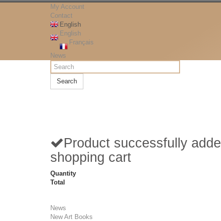
My Account
Contact
English
English
Français
News
Search
Product successfully adde
shopping cart
Quantity
Total
News
New Art Books