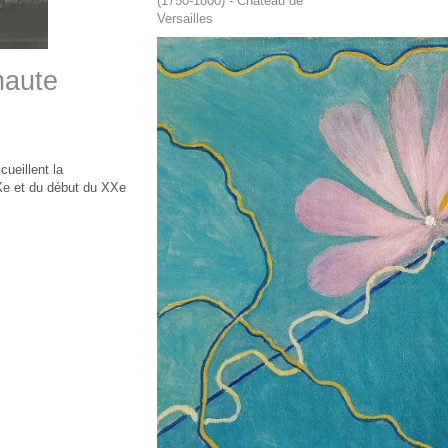
(1750-1800) - Château de
Versailles
haute
cueillent la
IXe et du début du XXe