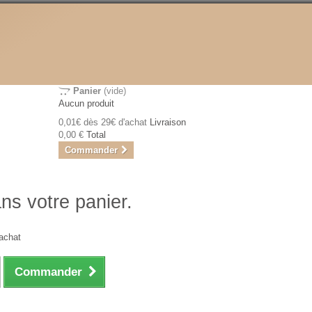
Panier
(vide)
Aucun produit
0,01€ dès 29€ d'achat
Livraison
0,00 €
Total
Commander
ans votre panier.
achat
Commander