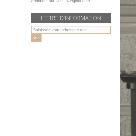
Annoncer sur DessinOriginal.com
LETTRE D'INFORMATION
ok