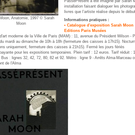
PasséPrésent a été imaginé par Sarah
installation faisant dialoguer les photogra
livres que l’artiste réalise depuis le déb
Moon, Anatomie, 1997 © Sarah
Informations pratiques :
Moon
• Catalogue d'exposition Sarah Moon 
Editions Paris Musées
'art moderne de la Ville de Paris (MAM) : 11, avenue du Président Wilson - P
du mardi au dimanche de 10h à 18h (fermeture des caisses à 17h15). Nocturne
ons uniquement, fermeture des caisses à 21h15). Fermé les jours fériés
payante pour les expositions temporaires. Plein tarif : 12 euros. Tarif réduit : 
 Bus : lignes 32, 42, 72, 80, 82 et 92. Métro : ligne 9 - Arrêts Alma-Marceau 
ont de l'Alma