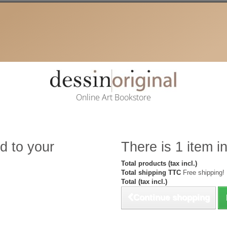
Online Art Bookstore
d to your
There is 1 item in
Total products (tax incl.)
Total shipping TTC
Free shipping!
Total (tax incl.)
Continue shopping