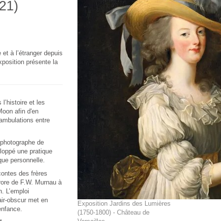
021)
t à l’étranger depuis
xposition présente la
l’histoire et les
Moon afin d'en
éambulations entre
photographe de
loppé une pratique
que personnelle.
contes des frères
rore de F.W. Murnau à
. L’emploi
air-obscur met en
Exposition Jardins des Lumières
enfance.
(1750-1800) - Château de