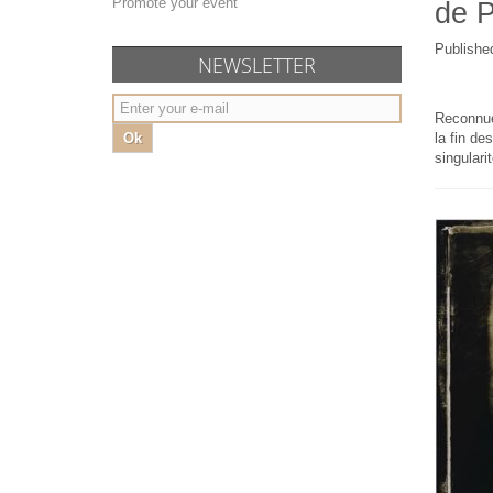
Promote your event
de P
Publishe
NEWSLETTER
Reconnue
Ok
la fin de
singulari