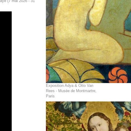
aye (7 mai 2026 - 31
Exposition Adya & Otto Van
Rees - Musée de Montmartre,
Paris