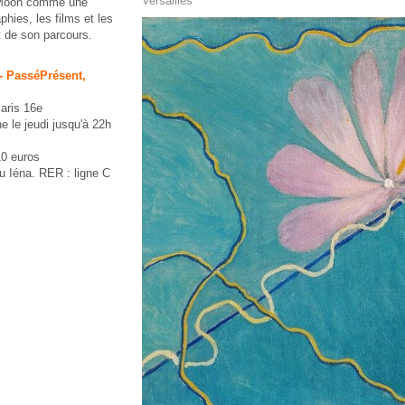
Versailles
 Moon comme une
phies, les films et les
ut de son parcours.
- PasséPrésent,
aris 16e
 le jeudi jusqu'à 22h
10 euros
ou Iéna. RER : ligne C