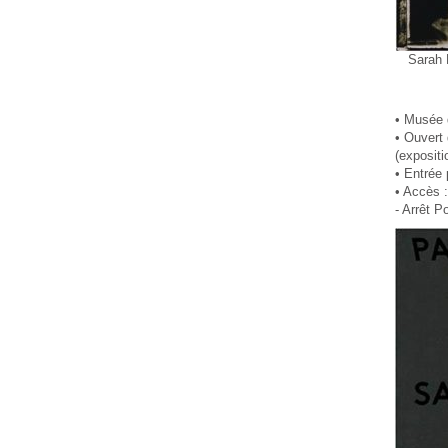
Sarah 
• Musée d
• Ouvert 
(expositi
• Entrée 
• Accès :
- Arrêt P