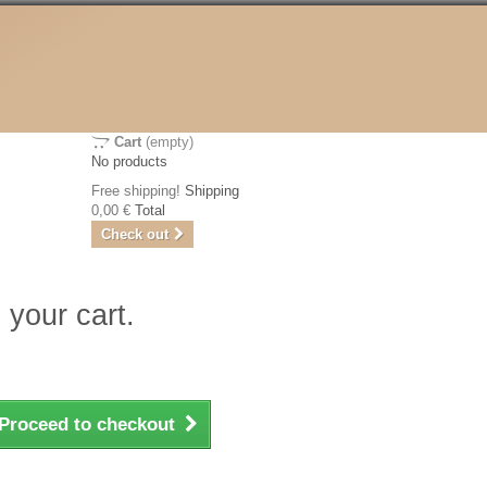
Cart
(empty)
No products
Free shipping!
Shipping
0,00 €
Total
Check out
 your cart.
Proceed to checkout