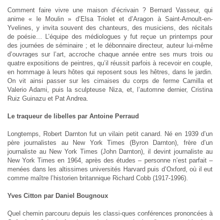
Comment faire vivre une maison d’écrivain ? Bernard Vasseur, qui
anime « le Moulin » d’Elsa Triolet et d’Aragon à Saint-Arnoult-en-
Yvelines, y invita souvent des chanteurs, des musiciens, des récitals
de poésie… L’équipe des médiologues y fut reçue un printemps pour
des journées de séminaire ; et le débonnaire directeur, auteur lui-même
d’ouvrages sur l’art, accroche chaque année entre ses murs trois ou
quatre expositions de peintres, qu’il réussit parfois à recevoir en couple,
en hommage à leurs hôtes qui reposent sous les hêtres, dans le jardin.
On vit ainsi passer sur les cimaises du corps de ferme Camilla et
Valerio Adami, puis la sculpteuse Niza, et, l’automne dernier, Cristina
Ruiz Guinazu et Pat Andrea.
Le traqueur de libelles par Antoine Perraud
Longtemps, Robert Darnton fut un vilain petit canard. Né en 1939 d’un
père journalistes au New York Times (Byron Darnton), frère d’un
journaliste au New York Times (John Darnton), il devint journaliste au
New York Times en 1964, après des études – personne n’est parfait –
menées dans les altissimes universités Harvard puis d’Oxford, où il eut
comme maître l’historien britannique Richard Cobb (1917-1996).
Yves Citton par Daniel Bougnoux
Quel chemin parcouru depuis les classi-ques conférences prononcées à