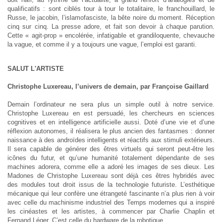
qualificatifs : sont ciblés tour à tour le totalitaire, le franchouillard, le
Russe, le jacobin, l’islamofasciste, la bête noire du moment. Réception
cinq sur cinq. La presse adore, et fait son devoir à chaque parution.
Cette « agit-prop » encolérée, infatigable et grandiloquente, chevauche
la vague, et comme il y a toujours une vague, l’emploi est garanti.
SALUT L'ARTISTE
Christophe Luxereau, l’univers de demain, par Françoise Gaillard
Demain l’ordinateur ne sera plus un simple outil à notre service.
Christophe Luxereau en est persuadé, les chercheurs en sciences
cognitives et en intelligence artificielle aussi. Doté d’une vie et d’une
réflexion autonomes, il réalisera le plus ancien des fantasmes : donner
naissance à des androïdes intelligents et réactifs aux stimuli extérieurs.
Il sera capable de générer des êtres virtuels qui seront peut-être les
icônes du futur, et qu’une humanité totalement dépendante de ses
machines adorera, comme elle a adoré les images de ses dieux. Les
Madones de Christophe Luxereau sont déjà ces êtres hybridés avec
des modules tout droit issus de la technologie futuriste. L’esthétique
mécanique qui leur confère une étrangeté fascinante n’a plus rien à voir
avec celle du machinisme industriel des Temps modernes qui a inspiré
les cinéastes et les artistes, à commencer par Charlie Chaplin et
Fernand Léger. C’est celle du hardware de la robotique.