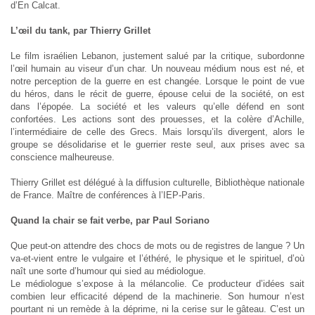
d’En Calcat.
L’œil du tank, par Thierry Grillet
Le film israélien Lebanon, justement salué par la critique, subordonne
l’œil humain au viseur d’un char. Un nouveau médium nous est né, et
notre perception de la guerre en est changée. Lorsque le point de vue
du héros, dans le récit de guerre, épouse celui de la société, on est
dans l’épopée. La société et les valeurs qu’elle défend en sont
confortées. Les actions sont des prouesses, et la colère d’Achille,
l’intermédiaire de celle des Grecs. Mais lorsqu’ils divergent, alors le
groupe se désolidarise et le guerrier reste seul, aux prises avec sa
conscience malheureuse.
Thierry Grillet est délégué à la diffusion culturelle, Bibliothèque nationale
de France. Maître de conférences à l’IEP-Paris.
Quand la chair se fait verbe, par Paul Soriano
Que peut-on attendre des chocs de mots ou de registres de langue ? Un
va-et-vient entre le vulgaire et l’éthéré, le physique et le spirituel, d’où
naît une sorte d’humour qui sied au médiologue.
Le médiologue s’expose à la mélancolie. Ce producteur d’idées sait
combien leur efficacité dépend de la machinerie. Son humour n’est
pourtant ni un remède à la déprime, ni la cerise sur le gâteau. C’est un