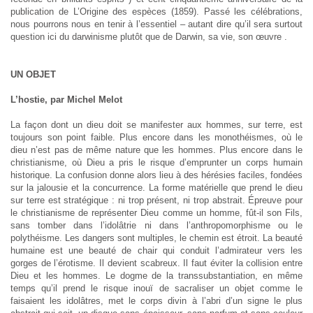
publication de L’Origine des espèces (1859). Passé les célébrations,
nous pourrons nous en tenir à l’essentiel – autant dire qu’il sera surtout
question ici du darwinisme plutôt que de Darwin, sa vie, son œuvre .
UN OBJET
L’hostie, par Michel Melot
La façon dont un dieu doit se manifester aux hommes, sur terre, est
toujours son point faible. Plus encore dans les monothéismes, où le
dieu n’est pas de même nature que les hommes. Plus encore dans le
christianisme, où Dieu a pris le risque d’emprunter un corps humain
historique. La confusion donne alors lieu à des hérésies faciles, fondées
sur la jalousie et la concurrence. La forme matérielle que prend le dieu
sur terre est stratégique : ni trop présent, ni trop abstrait. Épreuve pour
le christianisme de représenter Dieu comme un homme, fût-il son Fils,
sans tomber dans l’idolâtrie ni dans l’anthropomorphisme ou le
polythéisme. Les dangers sont multiples, le chemin est étroit. La beauté
humaine est une beauté de chair qui conduit l’admirateur vers les
gorges de l’érotisme. Il devient scabreux. Il faut éviter la collision entre
Dieu et les hommes. Le dogme de la transsubstantiation, en même
temps qu’il prend le risque inouï de sacraliser un objet comme le
faisaient les idolâtres, met le corps divin à l’abri d’un signe le plus