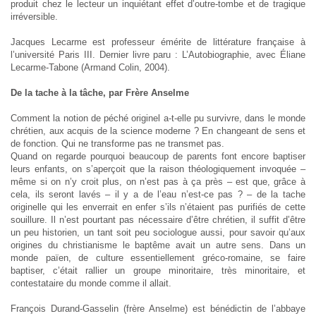
produit chez le lecteur un inquiétant effet d’outre-tombe et de tragique
irréversible.
Jacques Lecarme est professeur émérite de littérature française à
l’université Paris III. Dernier livre paru : L’Autobiographie, avec Éliane
Lecarme-Tabone (Armand Colin, 2004).
De la tache à la tâche, par Frère Anselme
Comment la notion de péché originel a-t-elle pu survivre, dans le monde
chrétien, aux acquis de la science moderne ? En changeant de sens et
de fonction. Qui ne transforme pas ne transmet pas.
Quand on regarde pourquoi beaucoup de parents font encore baptiser
leurs enfants, on s’aperçoit que la raison théologiquement invoquée –
même si on n’y croit plus, on n’est pas à ça près – est que, grâce à
cela, ils seront lavés – il y a de l’eau n’est-ce pas ? – de la tache
originelle qui les enverrait en enfer s’ils n’étaient pas purifiés de cette
souillure. Il n’est pourtant pas nécessaire d’être chrétien, il suffit d’être
un peu historien, un tant soit peu sociologue aussi, pour savoir qu’aux
origines du christianisme le baptême avait un autre sens. Dans un
monde païen, de culture essentiellement gréco-romaine, se faire
baptiser, c’était rallier un groupe minoritaire, très minoritaire, et
contestataire du monde comme il allait.
François Durand-Gasselin (frère Anselme) est bénédictin de l’abbaye