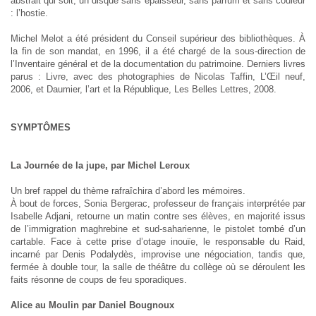
abstrait qui soit, un disque sans épaisseur, sans parfum et sans couleur
: l’hostie.
Michel Melot a été président du Conseil supérieur des bibliothèques. À
la fin de son mandat, en 1996, il a été chargé de la sous-direction de
l’Inventaire général et de la documentation du patrimoine. Derniers livres
parus : Livre, avec des photographies de Nicolas Taffin, L’Œil neuf,
2006, et Daumier, l’art et la République, Les Belles Lettres, 2008.
SYMPTÔMES
La Journée de la jupe, par Michel Leroux
Un bref rappel du thème rafraîchira d’abord les mémoires.
À bout de forces, Sonia Bergerac, professeur de français interprétée par
Isabelle Adjani, retourne un matin contre ses élèves, en majorité issus
de l’immigration maghrebine et sud-saharienne, le pistolet tombé d’un
cartable. Face à cette prise d’otage inouïe, le responsable du Raid,
incarné par Denis Podalydès, improvise une négociation, tandis que,
fermée à double tour, la salle de théâtre du collège où se déroulent les
faits résonne de coups de feu sporadiques.
Alice au Moulin par Daniel Bougnoux