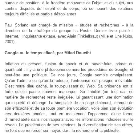
humour de position, à la frontière mouvante de l’objet et du sujet, aux
confins disputés de l’esprit et du corps, où se nouent des relations
toujours difficiles et parfois désopilantes
Paul Soriano est chargé de mission « études et recherches » à la
direction de la stratégie du groupe La Poste. Dernier livre publié :
Internet, l’inquiétante extase, avec Alain Finkielkraut (Mille et Une Nuits,
2001).
Google ou le temps effacé, par Milad Doueihi
Inflation du présent, fusion du savoir et du savoir-faire, primat du
quantitatif : il y a une philosophie derrière les procédures de Google, et
peut-être une politique. De nos jours, Google semble omniprésent.
Qu’on l’admire ou qu’on la redoute, l’entreprise est presque inévitable.
C’est notre dieu caché, le tout-puissant du Web. Sa présence est si
forte qu’elle passe souvent inaperçue. Sa fiabilité (en tout cas en
matière de recherche) reste inégalée, lui garantissant une domination
qui inquiète et dérange. La simplicité de sa page d’accueil, marque de
son efficacité et de sa toute première vocation, voile bien son évolution
ces dernières années, tout en maintenant l’apparence d’une forme
d’immédiateté dans nos rapports avec les informations indexées sur le
réseau. La prolifération de ses services, la diversification de ses offres,
ne font que renforcer son noyau dur : la recherche et la publicité.