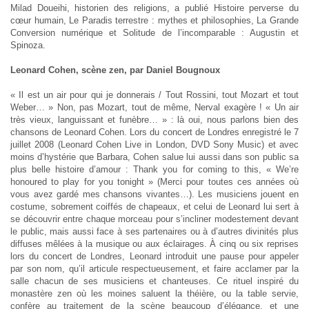
Milad Doueihi, historien des religions, a publié Histoire perverse du
cœur humain, Le Paradis terrestre : mythes et philosophies, La Grande
Conversion numérique et Solitude de l’incomparable : Augustin et
Spinoza.
Leonard Cohen, scène zen, par Daniel Bougnoux
« Il est un air pour qui je donnerais / Tout Rossini, tout Mozart et tout
Weber… » Non, pas Mozart, tout de même, Nerval exagère ! « Un air
très vieux, languissant et funèbre… » : là oui, nous parlons bien des
chansons de Leonard Cohen. Lors du concert de Londres enregistré le 7
juillet 2008 (Leonard Cohen Live in London, DVD Sony Music) et avec
moins d’hystérie que Barbara, Cohen salue lui aussi dans son public sa
plus belle histoire d’amour : Thank you for coming to this, « We’re
honoured to play for you tonight » (Merci pour toutes ces années où
vous avez gardé mes chansons vivantes…). Les musiciens jouent en
costume, sobrement coiffés de chapeaux, et celui de Leonard lui sert à
se découvrir entre chaque morceau pour s’incliner modestement devant
le public, mais aussi face à ses partenaires ou à d’autres divinités plus
diffuses mêlées à la musique ou aux éclairages. À cinq ou six reprises
lors du concert de Londres, Leonard introduit une pause pour appeler
par son nom, qu’il articule respectueusement, et faire acclamer par la
salle chacun de ses musiciens et chanteuses. Ce rituel inspiré du
monastère zen où les moines saluent la théière, ou la table servie,
confère au traitement de la scène beaucoup d’élégance, et une