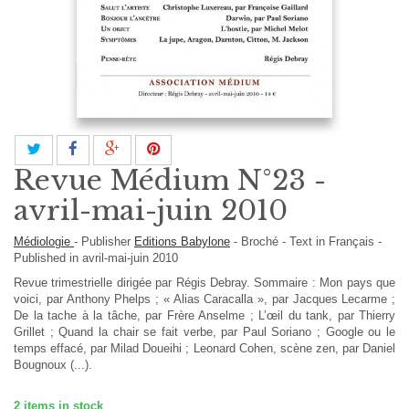
Revue Médium N°23 -
avril-mai-juin 2010
Médiologie
-
Publisher
Editions Babylone
-
Broché
-
Text in
Français
-
Published in avril-mai-juin 2010
Revue trimestrielle dirigée par Régis Debray. Sommaire : Mon pays que
voici, par Anthony Phelps ; « Alias Caracalla », par Jacques Lecarme ;
De la tache à la tâche, par Frère Anselme ; L’œil du tank, par Thierry
Grillet ; Quand la chair se fait verbe, par Paul Soriano ; Google ou le
temps effacé, par Milad Doueihi ; Leonard Cohen, scène zen, par Daniel
Bougnoux (...).
2
items in stock