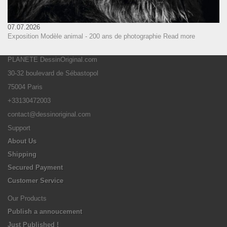
07.07.2026
Exposition Modèle animal - 200 ans de photographie
Read more
PLANETE DessinOriginal.com
30-32 boulevard de Sébastopol
75004 Paris
+33130472003
contact@dessinoriginal.com
Support
About Us
Shipping
Secured Payment
Customer Service
Our Products
Publish a annoucement
Just Published !