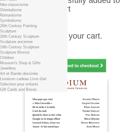
Product successfully added to
Néo-classicisme
your shopping cart
Orientalisme
Romantisme
Quantity
Symbolisme
Total
20th Century Painting
Sculpture
There is 1 item in your cart.
20th Century Sculpture
Sculpture ancienne
Total products (tax incl.)
19th Century Sculpture
Total shipping TTC
Free shipping!
Sculpture Bronze
Total (tax incl.)
Children
Museum's Shop & Gifts
Continue shopping
Proceed to checkout
Jewellery
Art et Bande dessinée
Livraison cadeau Livre d'art
Sélection pour enfants
Gift Cards and Boxes