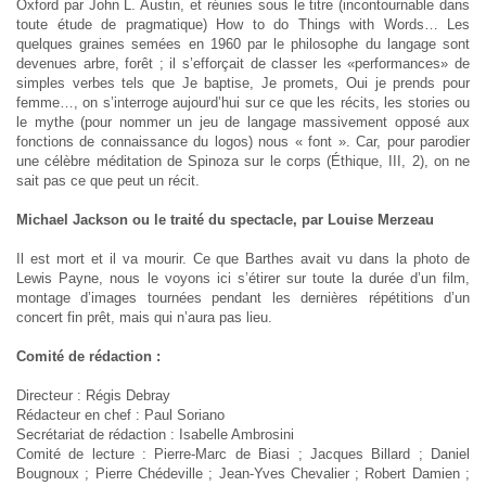
Oxford par John L. Austin, et réunies sous le titre (incontournable dans
toute étude de pragmatique) How to do Things with Words… Les
quelques graines semées en 1960 par le philosophe du langage sont
devenues arbre, forêt ; il s’efforçait de classer les «performances» de
simples verbes tels que Je baptise, Je promets, Oui je prends pour
femme…, on s’interroge aujourd’hui sur ce que les récits, les stories ou
le mythe (pour nommer un jeu de langage massivement opposé aux
fonctions de connaissance du logos) nous « font ». Car, pour parodier
une célèbre méditation de Spinoza sur le corps (Éthique, III, 2), on ne
sait pas ce que peut un récit.
Michael Jackson ou le traité du spectacle, par Louise Merzeau
Il est mort et il va mourir. Ce que Barthes avait vu dans la photo de
Lewis Payne, nous le voyons ici s’étirer sur toute la durée d’un film,
montage d’images tournées pendant les dernières répétitions d’un
concert fin prêt, mais qui n’aura pas lieu.
Comité de rédaction :
Directeur : Régis Debray
Rédacteur en chef : Paul Soriano
Secrétariat de rédaction : Isabelle Ambrosini
Comité de lecture : Pierre-Marc de Biasi ; Jacques Billard ; Daniel
Bougnoux ; Pierre Chédeville ; Jean-Yves Chevalier ; Robert Damien ;