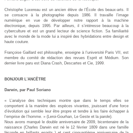
Christophe Luxereau est un ancien élève de l’École des beaux-arts. Il
se consacre à la photographie depuis 1986. Il travaille l’image
numérique en vue de développer notre rapport à la machine
électronique, depuis 1995. Par ailleurs, il s’intéresse beaucoup à la
cyberculture et est un grand lecteur de science fiction. Sa familiarité
avec le monde de la mode lui a inspiré des hybridations entre design et
haute couture.
Françoise Gaillard est philosophe, enseigne à l’université Paris VII, est
membre du comité de rédaction des revues Esprit et Médium. Son
dernier livre paru est Diana Crash, Descartes et Cie, 1999.
BONJOUR L'ANCÊTRE
Darwin, par Paul Soriano
« L’analyse des techniques montre que dans le temps elles se
comportent à la manière des espèces vivantes, jouissant d’une force
d’évolution qui semble leur être propre et tendre à les faire échapper à
l’emprise de l’homme. » (Leroi-Gourhan, Le Geste et la parole).
Nous avons manqué le double anniversaire de 2009, bicentenaire de la
naissance (Charles Darwin est né le 12 février 1809 dans une famille
féconde en brillants esprits ) et cent cinquantième anniversaire de la