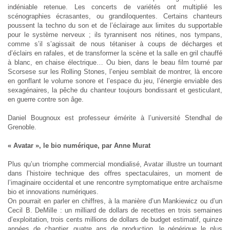
indéniable retenue. Les concerts de variétés ont multiplié les
scénographies écrasantes, ou grandiloquentes. Certains chanteurs
poussent la techno du son et de l’éclairage aux limites du supportable
pour le système nerveux ; ils tyrannisent nos rétines, nos tympans,
comme s’il s’agissait de nous tétaniser à coups de décharges et
d’éclairs en rafales, et de transformer la scène et la salle en gril chauffé
à blanc, en chaise électrique… Ou bien, dans le beau film tourné par
Scorsese sur les Rolling Stones, l’enjeu semblait de montrer, là encore
en gonflant le volume sonore et l’espace du jeu, l’énergie enviable des
sexagénaires, la pêche du chanteur toujours bondissant et gesticulant,
en guerre contre son âge.
Daniel Bougnoux est professeur émérite à l’université Stendhal de
Grenoble.
« Avatar », le bio numérique, par Anne Murat
Plus qu’un triomphe commercial mondialisé, Avatar illustre un tournant
dans l’histoire technique des offres spectaculaires, un moment de
l’imaginaire occidental et une rencontre symptomatique entre archaïsme
bio et innovations numériques.
On pourrait en parler en chiffres, à la manière d’un Mankiewicz ou d’un
Cecil B. DeMille : un milliard de dollars de recettes en trois semaines
d’exploitation, trois cents millions de dollars de budget estimatif, quinze
années de chantier, quatre ans de production, le générique le plus