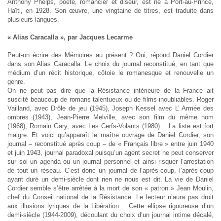
Anthony Phelps, poète, romancier et diseur, est né à Port-au-Prince,
Haïti, en 1928. Son œuvre, une vingtaine de titres, est traduite dans
plusieurs langues.
« Alias Caracalla », par Jacques Lecarme
Peut-on écrire des Mémoires au présent ? Oui, répond Daniel Cordier
dans son Alias Caracalla. Le choix du journal reconstitué, en tant que
médium d’un récit historique, côtoie le romanesque et renouvelle un
genre.
On ne peut pas dire que la Résistance intérieure de la France ait
suscité beaucoup de romans talentueux ou de films inoubliables. Roger
Vailland, avec Drôle de jeu (1945), Joseph Kessel avec L’ Armée des
ombres (1943), Jean-Pierre Melville, avec son film du même nom
(1968), Romain Gary, avec Les Cerfs-Volants (1980)… La liste est fort
maigre. Et voici qu’apparaît le maître ouvrage de Daniel Cordier, son
journal – reconstitué après coup – de « Français libre » entre juin 1940
et juin 1943, journal paradoxal puisqu’un agent secret ne peut conserver
sur soi un agenda ou un journal personnel et ainsi risquer l’arrestation
de tout un réseau. C’est donc un journal de l’après-coup, l’après-coup
ayant duré un demi-siècle dont rien ne nous est dit. La vie de Daniel
Cordier semble s’être arrêtée à la mort de son « patron » Jean Moulin,
chef du Conseil national de la Résistance. Le lecteur n’aura pas droit
aux illusions lyriques de la Libération… Cette ellipse rigoureuse d’un
demi-siècle (1944-2009), découlant du choix d’un journal intime décalé,