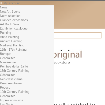
My Account
News
Contact
New Art Books
English
Notre sélection
English
Grandes expositions
Français
Art Book Sale
News
Exhibition catalogue
Painting
Antic Painting
Ancient Painting
Search
Medieval Painting
16th - 17th Painting
Baroque
Généralités
Online Art Bookstore
Maniérisme
Peintres de la réalité
Cart
(empty)
18th Century Painting
No products
Généralités
Néo-classicisme
Free shipping!
Shipping
Pré-romantisme
0,00 €
Total
Rococo
Check out
19th Century Painting
Généralités
Impressionnisme
Les Nabis