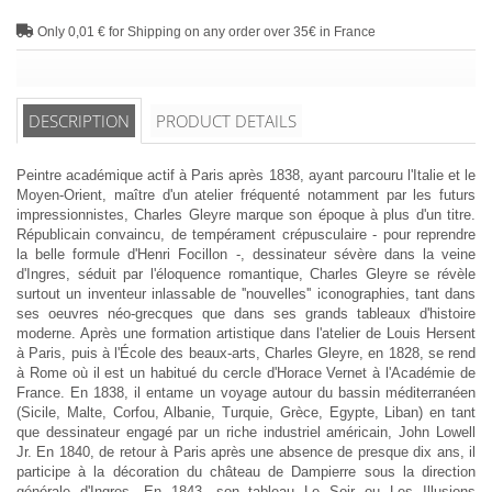
Only 0,01 € for Shipping on any order over 35€ in France
DESCRIPTION
PRODUCT DETAILS
Peintre académique actif à Paris après 1838, ayant parcouru l'Italie et le
Moyen-Orient, maître d'un atelier fréquenté notamment par les futurs
impressionnistes, Charles Gleyre marque son époque à plus d'un titre.
Républicain convaincu, de tempérament crépusculaire - pour reprendre
la belle formule d'Henri Focillon -, dessinateur sévère dans la veine
d'Ingres, séduit par l'éloquence romantique, Charles Gleyre se révèle
surtout un inventeur inlassable de ''nouvelles'' iconographies, tant dans
ses oeuvres néo-grecques que dans ses grands tableaux d'histoire
moderne. Après une formation artistique dans l'atelier de Louis Hersent
à Paris, puis à l'École des beaux-arts, Charles Gleyre, en 1828, se rend
à Rome où il est un habitué du cercle d'Horace Vernet à l'Académie de
France. En 1838, il entame un voyage autour du bassin méditerranéen
(Sicile, Malte, Corfou, Albanie, Turquie, Grèce, Egypte, Liban) en tant
que dessinateur engagé par un riche industriel américain, John Lowell
Jr. En 1840, de retour à Paris après une absence de presque dix ans, il
participe à la décoration du château de Dampierre sous la direction
générale d'Ingres. En 1843, son tableau Le Soir ou Les Illusions