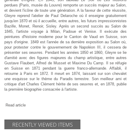
perdues (Paris, musée du Louvre) remporte un succès majeur au Salon,
et devient l'icône de toute une génération. A la faveur de cette réussite,
Gleyre reprend l'atelier de Paul Delaroche où il enseigne gratuitement
jusqu'en 1870 et où il accueille, entre autres, les futurs impressionnistes
Bazille, Monet, Renoir, Sisley. Après un second succès au Salon de
1845, l'artiste voyage à Milan, Padoue et Venise. Il exécute des
peintures d'histoire moderne pour le Canton de Vaud en Suisse, son
pays d'origine. 1849 est l'année de sa dernière exposition au Salon où,
pour protester contre le gouvernement de Napoléon III, il cessera de
présenter ses oeuvres. Pendant les années 1850 et 1860, Gleyre se lie
d'amitié avec des figures majeures du champ artistique, entre autres
Gustave Flaubert, Alfred de Musset et Maxime Du Camp. Il se réfugie
en Suisse en 1871 pendant la guerre franco-allemande. Affaibli, il
retourne à Paris en 1872. Il meurt en 1874, laissant sur son chevalet
une esquisse sur le thème du Paradis terrestre. Son meilleur ami et
critique d'art Charles Clément hérite de ses oeuvres et, en 1878, publie
la première biographie consacrée à l'artiste.
 Read article
RECENTLY VIEWED ITEMS