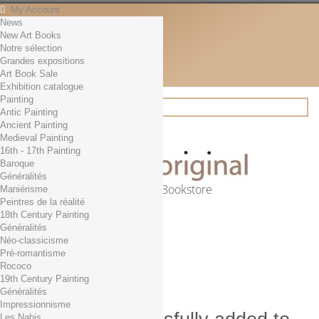
My Account
News
Contact
New Art Books
English
Notre sélection
English
Grandes expositions
Français
Art Book Sale
News
Exhibition catalogue
Painting
Antic Painting
Ancient Painting
Search
Medieval Painting
16th - 17th Painting
Baroque
Généralités
Online Art Bookstore
Maniérisme
Peintres de la réalité
Cart
(empty)
18th Century Painting
No products
Généralités
Néo-classicisme
Free shipping!
Shipping
Pré-romantisme
0,00 €
Total
Rococo
Check out
19th Century Painting
Généralités
Impressionnisme
Les Nabis