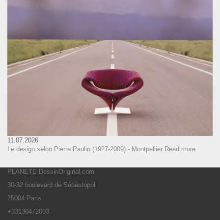
11.07.2026
Le design selon Pierre Paulin (1927-2009) - Montpellier
Read more
PLANETE DessinOriginal.com
30-32 boulevard de Sébastopol
75004 Paris
+33130472003