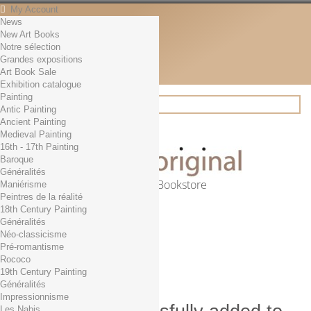
My Account
News
Contact
New Art Books
English
Notre sélection
English
Grandes expositions
Français
Art Book Sale
News
Exhibition catalogue
Painting
Antic Painting
Ancient Painting
Search
Medieval Painting
16th - 17th Painting
Baroque
Généralités
Online Art Bookstore
Maniérisme
Peintres de la réalité
Cart
(empty)
18th Century Painting
No products
Généralités
Néo-classicisme
Free shipping!
Shipping
Pré-romantisme
0,00 €
Total
Rococo
Check out
19th Century Painting
Généralités
Impressionnisme
Les Nabis