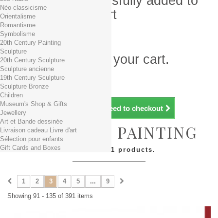
Product successfully added to
Néo-classicisme
your shopping cart
Orientalisme
Romantisme
Quantity
Symbolisme
Total
20th Century Painting
Sculpture
There is 1 item in your cart.
20th Century Sculpture
Sculpture ancienne
Total products (tax incl.)
19th Century Sculpture
Total shipping TTC
Free shipping!
Sculpture Bronze
Total (tax incl.)
Children
Museum's Shop & Gifts
Continue shopping
Proceed to checkout
Jewellery
Art et Bande dessinée
16TH - 17TH PAINTING
Livraison cadeau Livre d'art
Sélection pour enfants
Gift Cards and Boxes
There are 391 products.
1
2
3
4
5
...
9
Showing 91 - 135 of 391 items