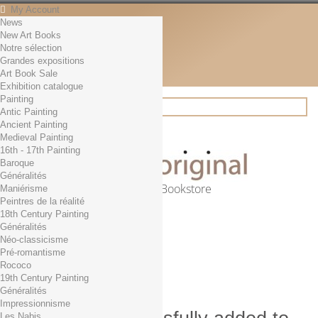
My Account
News
Contact
New Art Books
English
Notre sélection
English
Grandes expositions
Français
Art Book Sale
News
Exhibition catalogue
Painting
Antic Painting
Ancient Painting
Search
Medieval Painting
16th - 17th Painting
Baroque
Généralités
Online Art Bookstore
Maniérisme
Peintres de la réalité
Cart
(empty)
18th Century Painting
No products
Généralités
Néo-classicisme
Free shipping!
Shipping
Pré-romantisme
0,00 €
Total
Rococo
Check out
19th Century Painting
Généralités
Impressionnisme
Les Nabis