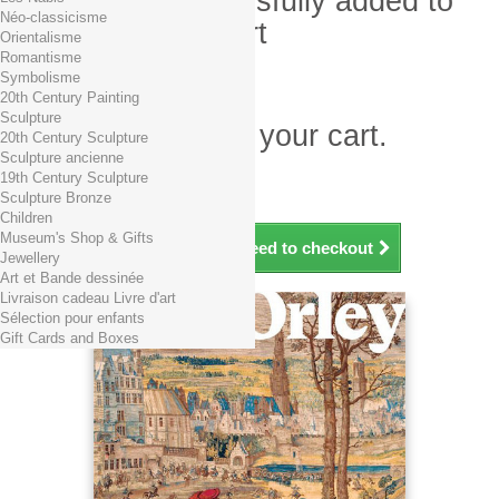
Product successfully added to
Néo-classicisme
your shopping cart
Orientalisme
Romantisme
Quantity
Symbolisme
Total
20th Century Painting
Sculpture
There is 1 item in your cart.
20th Century Sculpture
Sculpture ancienne
Total products (tax incl.)
19th Century Sculpture
Total shipping TTC
Free shipping!
Sculpture Bronze
Total (tax incl.)
Children
Museum's Shop & Gifts
Continue shopping
Proceed to checkout
Jewellery
Art et Bande dessinée
Livraison cadeau Livre d'art
Sélection pour enfants
Gift Cards and Boxes