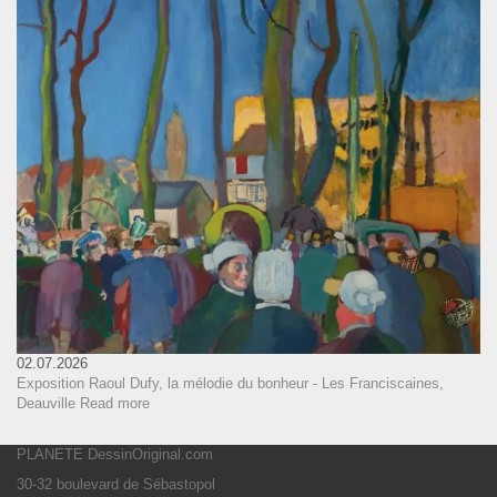
02.07.2026
Exposition Raoul Dufy, la mélodie du bonheur - Les Franciscaines,
Deauville
Read more
PLANETE DessinOriginal.com
30-32 boulevard de Sébastopol