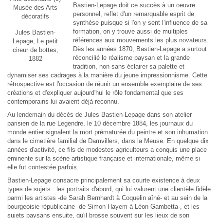
Bastien-Lepage doit ce succès à un oeuvre
Musée des Arts
personnel, reflet d'un remarquable esprit de
décoratifs
synthèse puisque si l'on y sent l'influence de sa
formation, on y trouve aussi de multiples
Jules Bastien-
références aux mouvements les plus novateurs.
Lepage, Le petit
Dès les années 1870, Bastien-Lepage a surtout
cireur de bottes,
réconcilié le réalisme paysan et la grande
1882
tradition, non sans éclairer sa palette et
dynamiser ses cadrages à la manière du jeune impressionnisme. Cette
rétrospective est l'occasion de réunir un ensemble exemplaire de ses
créations et d'expliquer aujourd'hui le rôle fondamental que ses
contemporains lui avaient déjà reconnu.
Au lendemain du décès de Jules Bastien-Lepage dans son atelier
parisien de la rue Legendre, le 10 décembre 1884, les journaux du
monde entier signalent la mort prématurée du peintre et son inhumation
dans le cimetière familial de Damvillers, dans la Meuse. En quelque dix
années d'activité, ce fils de modestes agriculteurs a conquis une place
éminente sur la scène artistique française et internationale, même si
elle fut contestée parfois.
Bastien-Lepage consacre principalement sa courte existence à deux
types de sujets : les portraits d'abord, qui lui valurent une clientèle fidèle
parmi les artistes -de Sarah Bernhardt à Coquelin aîné- et au sein de la
bourgeoisie républicaine -de Simon Hayem à Léon Gambetta-, et les
sujets paysans ensuite, qu'il brosse souvent sur les lieux de son