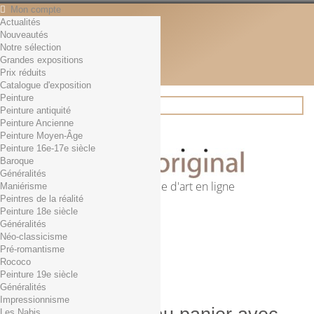
Mon compte
Actualités
Contact
Nouveautés
Français
Notre sélection
English
Grandes expositions
Français
Prix réduits
Actualités
Catalogue d'exposition
Peinture
Peinture antiquité
Peinture Ancienne
Rechercher
Peinture Moyen-Âge
Peinture 16e-17e siècle
Baroque
Généralités
Première librairie d'art en ligne
Maniérisme
Peintres de la réalité
Panier
(vide)
Peinture 18e siècle
Aucun produit
Généralités
Néo-classicisme
0,01€ dès 29€ d'achat
Livraison
Pré-romantisme
0,00 €
Total
Rococo
Commander
Peinture 19e siècle
Généralités
Impressionnisme
Les Nabis