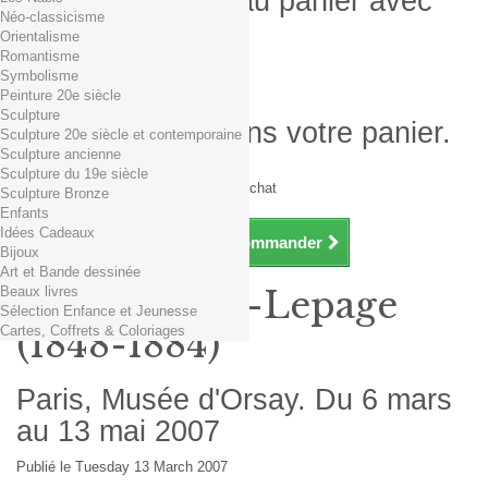
Produit ajouté au panier avec
Néo-classicisme
succès
Orientalisme
Romantisme
Quantité
Symbolisme
Total
Peinture 20e siècle
Sculpture
Il y a 1 produit dans votre panier.
Sculpture 20e siècle et contemporaine
Sculpture ancienne
Total produits TTC
Sculpture du 19e siècle
Frais de port TTC
0,01€ dès 29€ d'achat
Sculpture Bronze
Total TTC
Enfants
Idées Cadeaux
Continuer mes achats
Commander
Bijoux
Art et Bande dessinée
Beaux livres
Jules Bastien-Lepage
Sélection Enfance et Jeunesse
Cartes, Coffrets & Coloriages
(1848-1884)
Paris, Musée d'Orsay. Du 6 mars
au 13 mai 2007
Publié le Tuesday 13 March 2007