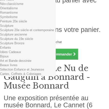
Produit ajouté au panier avec
Néo-classicisme
succès
Orientalisme
Romantisme
Quantité
Symbolisme
Total
Peinture 20e siècle
Sculpture
Il y a 1 produit dans votre panier.
Sculpture 20e siècle et contemporaine
Sculpture ancienne
Total produits TTC
Sculpture du 19e siècle
Frais de port TTC
0,01€ dès 29€ d'achat
Sculpture Bronze
Total TTC
Enfants
Idées Cadeaux
Continuer mes achats
Commander
Bijoux
Art et Bande dessinée
Beaux livres
Exposition Le Nu de
Sélection Enfance et Jeunesse
Cartes, Coffrets & Coloriages
Gauguin à Bonnard -
Musée Bonnard
Une exposition présentée au
musée Bonnard, Le Cannet (6