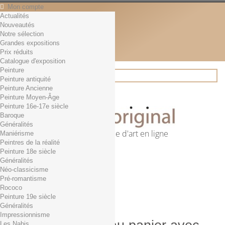
Mon compte
Actualités
Contact
Nouveautés
Français
Notre sélection
English
Grandes expositions
Français
Prix réduits
Actualités
Catalogue d'exposition
Peinture
Peinture antiquité
Peinture Ancienne
Rechercher
Peinture Moyen-Âge
Peinture 16e-17e siècle
Baroque
Généralités
Première librairie d'art en ligne
Maniérisme
Peintres de la réalité
Panier
(vide)
Peinture 18e siècle
Aucun produit
Généralités
Néo-classicisme
0,01€ dès 29€ d'achat
Livraison
Pré-romantisme
0,00 €
Total
Rococo
Commander
Peinture 19e siècle
Généralités
Impressionnisme
Les Nabis