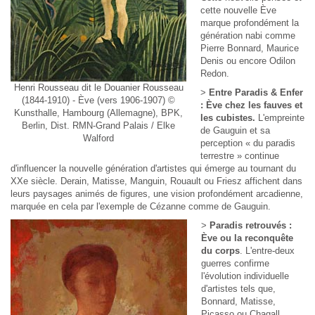
cette nouvelle Ève
marque profondément la
génération nabi comme
Pierre Bonnard, Maurice
Denis ou encore Odilon
Redon.
Henri Rousseau dit le Douanier Rousseau
>
Entre Paradis & Enfer
(1844-1910) - Ève (vers 1906-1907) ©
: Ève chez les fauves et
Kunsthalle, Hambourg (Allemagne), BPK,
les cubistes.
L'empreinte
Berlin, Dist. RMN-Grand Palais / Elke
de Gauguin et sa
Walford
perception « du paradis
terrestre » continue
d'influencer la nouvelle génération d'artistes qui émerge au tournant du
XXe siècle. Derain, Matisse, Manguin, Rouault ou Friesz affichent dans
leurs paysages animés de figures, une vision profondément arcadienne,
marquée en cela par l'exemple de Cézanne comme de Gauguin.
>
Paradis retrouvés :
Ève ou la reconquête
du corps
. L'entre-deux
guerres confirme
l'évolution individuelle
d'artistes tels que,
Bonnard, Matisse,
Picasso ou Chagall.