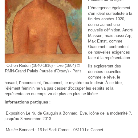
L'émergence également
d'un idéal surréaliste à la
fin des années 1920,
donne au réel une
nouvelle définition. André
Masson, mais aussi Arp,
Max Ernst, comme
Giacometti confrontent
de nouvelles exigences
face à la représentation.
Odilon Redon (1840-1916) - Ève (1904) ©
Ils exploreront des
RMN-Grand Palais (musée d'Orsay) - Paris
données nouvelles
comme le rêve, le
hasard, l'inconscient, l'irrationnel, le mystère ou le désir. À ce titre,
l'élément féminin ne va pas cesser d'occuper les esprits et la
représentation du corps va de plus en plus se libérer.
Informations pratiques :
Exposition Le Nu de Gauguin à Bonnard. Ève, icône de la modernité ?,
jusqu'au 3 novembre 2013
Musée Bonnard : 16 bd Sadi Carnot - 06110 Le Cannet