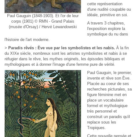
cette représentation
d'une nudité coupable ou
idéale, primitive en soi.
Paul Gauguin (1848-1903). Et l'or de leur
corps (1901) © RMN - Grand Palais
A travers 3 chapitres,
(musée d'Orsay) / Hervé Lewandowski
l'exposition explore la
symbolique du nu dans
l'histoire de l'art moderne.
>
Paradis rêvés : Ève vue par les symbolistes et les nabis.
À la fin
du XIXe siècle, nombreux sont les artistes symbolistes et nabis à se
réfugier dans le rêve, les mythes originels, les épisodes bibliques et
mythologiques et à donner l'image d'une femme pure de vérité.
Paul Gauguin, le premier,
invente et rêve son Ève.
Placée au coeur de ses
recherches picturales, sa
figure féminine met en
place un vocabulaire
formel et mythologique
très personnel et
construit un paradis qu'il
replace sous les
Tropiques.
Cette nouvelle pensée et