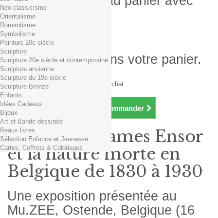
Produit ajouté au panier avec
Néo-classicisme
succès
Orientalisme
Romantisme
Quantité
Symbolisme
Total
Peinture 20e siècle
Sculpture
Il y a 1 produit dans votre panier.
Sculpture 20e siècle et contemporaine
Sculpture ancienne
Total produits TTC
Sculpture du 19e siècle
Frais de port TTC
0,01€ dès 29€ d'achat
Sculpture Bronze
Total TTC
Enfants
Idées Cadeaux
Continuer mes achats
Commander
Bijoux
Art et Bande dessinée
Beaux livres
Exposition James Ensor
Sélection Enfance et Jeunesse
Cartes, Coffrets & Coloriages
et la nature morte en
Belgique de 1830 à 1930
Une exposition présentée au
Mu.ZEE, Ostende, Belgique (16