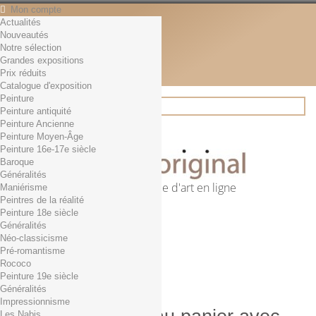
Mon compte
Actualités
Contact
Nouveautés
Français
Notre sélection
English
Grandes expositions
Français
Prix réduits
Actualités
Catalogue d'exposition
Peinture
Peinture antiquité
Peinture Ancienne
Rechercher
Peinture Moyen-Âge
Peinture 16e-17e siècle
Baroque
Généralités
Première librairie d'art en ligne
Maniérisme
Peintres de la réalité
Panier
(vide)
Peinture 18e siècle
Aucun produit
Généralités
Néo-classicisme
0,01€ dès 29€ d'achat
Livraison
Pré-romantisme
0,00 €
Total
Rococo
Commander
Peinture 19e siècle
Généralités
Impressionnisme
Les Nabis