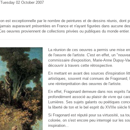
e Tuesday 02 October 2007
ion est exceptionnelle par le nombre de peintures et de dessins réunis, dont 
 jamais auparavant présentées en France et n'ayant figurées dans aucune des
. Ces oeuvres proviennent de collections privées ou publiques du monde entier.
La réunion de ces oeuvres a permis une mise en 
de l'oeuvre de l'artiste. C'est en effet, un "nouv
commissaire d'exposition, Marie-Anne Dupuy-Va
découvrir à travers cette rétrospective.
En mettant en avant des sources d'inspiration litt
artistiques, souvent mal connues de Fragonard, 
une réinterprétation des oeuvres de l'artiste.
En effet, Fragonard demeure dans nos esprits l'ar
profondément associé au plaisir de vivre qui cara
Lumières. Ses sujets galants ou poétiques conc
la liberté de ton et le bel esprit du XVIIIe siècle 
Si Fragonard est réputé pour sa virtuosité, sa to
colorée, on s'est encore peu interrogé sur les s
inspiration...