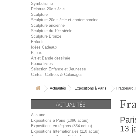
Symbolisme
Peinture 20e siècle
Sculpture
Sculpture 20e siècle et contemporaine
Sculpture ancienne
Sculpture du 19e siècle
Sculpture Bronze
Enfants
Idées Cadeaux
Bijoux
Art et Bande dessinée
Beaux livres
Sélection Enfance et Jeunesse
Cartes, Coffrets & Coloriages
Actualités
Expositions à Paris
Fragonard, l
Fra
ACTUALITÉS
A la une
Pari
Expositions à Paris (1096 actus)
Expositions en régions (864 actus)
13 j
Expositions Internationales (110 actus)