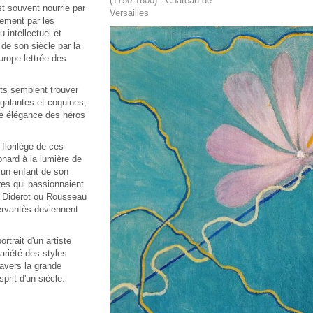
(1750-1800) - Château de
st souvent nourrie par
Versailles
lement par les
 intellectuel et
 de son siècle par la
Europe lettrée des
ûts semblent trouver
galantes et coquines,
le élégance des héros
 florilège de ces
onard à la lumière de
 un enfant de son
ires qui passionnaient
 Diderot ou Rousseau
rvantès deviennent
rtrait d'un artiste
variété des styles
ravers la grande
sprit d'un siècle.