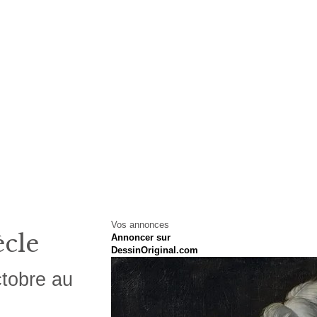
Vos annonces
ècle
Annoncer sur
DessinOriginal.com
tobre au