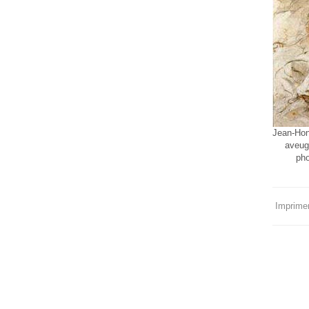
Jean-Hon
aveugl
pho
Imprimer 