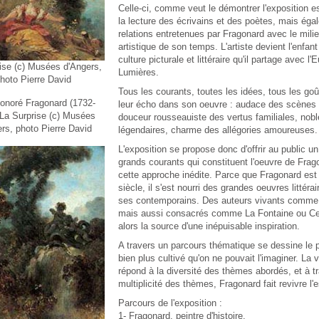
Celle-ci, comme veut le démontrer l'exposition e
la lecture des écrivains et des poètes, mais éga
relations entretenues par Fragonard avec le milieu
artistique de son temps. L'artiste devient l'enfant
culture picturale et littéraire qu'il partage avec l'
ise (c) Musées d'Angers,
Lumières.
hoto Pierre David
Tous les courants, toutes les idées, tous les go
onoré Fragonard (1732-
leur écho dans son oeuvre : audace des scènes 
 La Surprise (c) Musées
douceur rousseauiste des vertus familiales, nob
rs, photo Pierre David
légendaires, charme des allégories amoureuses.
L'exposition se propose donc d'offrir au public un
grands courants qui constituent l'oeuvre de Frag
cette approche inédite. Parce que Fragonard est
siècle, il s'est nourri des grandes oeuvres littéra
ses contemporains. Des auteurs vivants comme
mais aussi consacrés comme La Fontaine ou Ce
alors la source d'une inépuisable inspiration.
A travers un parcours thématique se dessine le po
bien plus cultivé qu'on ne pouvait l'imaginer. La 
répond à la diversité des thèmes abordés, et à t
multiplicité des thèmes, Fragonard fait revivre l'e
Parcours de l'exposition :
1-
Fragonard, peintre d'histoire.