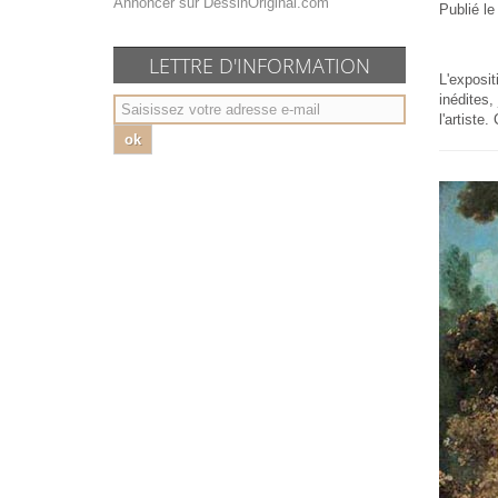
Annoncer sur DessinOriginal.com
Publié l
LETTRE D'INFORMATION
L'exposit
inédites,
l'artiste
ok