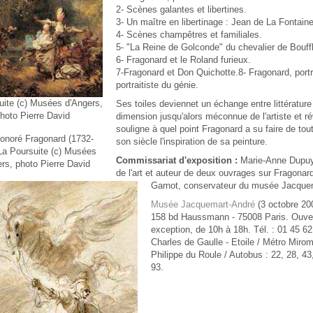
2-
Scènes galantes et libertines.
3-
Un maître en libertinage : Jean de La Fontaine
4-
Scènes champêtres et familiales.
5-
"La Reine de Golconde" du chevalier de Bouffl
6-
Fragonard et le Roland furieux.
7-
Fragonard et Don Quichotte.
8-
Fragonard, portr
portraitiste du génie.
uite (c) Musées d'Angers,
Ses toiles deviennet un échange entre littérature
hoto Pierre David
dimension jusqu'alors méconnue de l'artiste et ré
souligne à quel point Fragonard a su faire de to
onoré Fragonard (1732-
son siècle l'inspiration de sa peinture.
La Poursuite (c) Musées
Commissariat d'exposition :
Marie-Anne Dupuy
rs, photo Pierre David
de l'art et auteur de deux ouvrages sur Fragonar
Garnot, conservateur du musée Jacque
Musée Jacquemart-André
(3 octobre 200
158 bd Haussmann - 75008 Paris. Ouvert
exception, de 10h à 18h. Tél. : 01 45 6
Charles de Gaulle - Etoile / Métro Mirom
Philippe du Roule / Autobus : 22, 28, 43,
93.