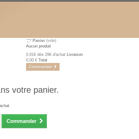
Panier
(vide)
Aucun produit
0,01€ dès 29€ d'achat
Livraison
0,00 €
Total
Commander
ans votre panier.
achat
Commander