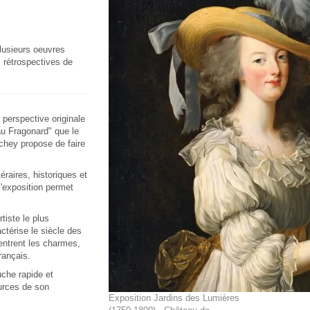
plusieurs oeuvres
 rétrospectives de
perspective originale
eau Fragonard" que le
chey propose de faire
éraires, historiques et
l'exposition permet
tiste le plus
ctérise le siècle des
entrent les charmes,
français.
uche rapide et
ources de son
Exposition Jardins des Lumières