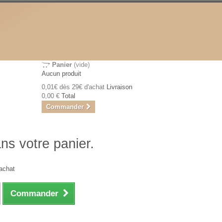
Panier
(vide)
Aucun produit
0,01€ dès 29€ d'achat
Livraison
0,00 €
Total
Commander
ans votre panier.
achat
Commander