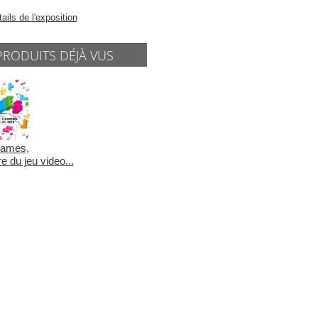
tails de l'exposition
PRODUITS DÉJÀ VUS
Games,
re du jeu video...