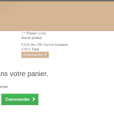
Panier
(vide)
Aucun produit
0,01€ dès 29€ d'achat
Livraison
0,00 €
Total
Commander
ans votre panier.
achat
Commander