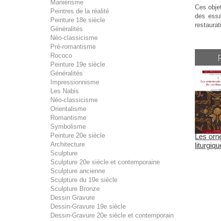
Maniérisme
Ces objet
Peintres de la réalité
des essai
Peinture 18e siècle
restaurat
Généralités
Néo-classicisme
Pré-romantisme
Rococo
Peinture 19e siècle
Généralités
Impressionnisme
Les Nabis
Néo-classicisme
Orientalisme
Romantisme
Symbolisme
Peinture 20e siècle
Les orn
Architecture
liturgiqu
Sculpture
Sculpture 20e siècle et contemporaine
Sculpture ancienne
Sculpture du 19e siècle
Sculpture Bronze
Dessin Gravure
Dessin-Gravure 19e siècle
Dessin-Gravure 20e siècle et contemporain