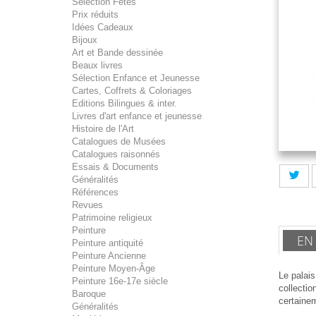
Sélection Fêtes
Prix réduits
Idées Cadeaux
Bijoux
Art et Bande dessinée
Beaux livres
Sélection Enfance et Jeunesse
Cartes, Coffrets & Coloriages
Editions Bilingues & inter.
Livres d'art enfance et jeunesse
Histoire de l'Art
Catalogues de Musées
Catalogues raisonnés
Essais & Documents
Généralités
Références
Revues
Patrimoine religieux
Peinture
EN
Peinture antiquité
Peinture Ancienne
Peinture Moyen-Âge
Le palai
Peinture 16e-17e siècle
collecti
Baroque
certainem
Généralités