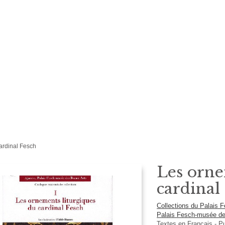
ardinal Fesch
Les orne
cardinal
Collections du Palais 
Palais Fesch-musée de
Textes en
Français
- P