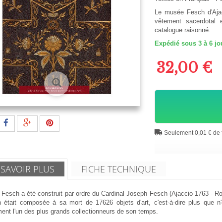
Le musée Fesch d'Ajacc
vêtement sacerdotal 
catalogue raisonné.
Expédié sous 3 à 6 jo
32,00 €
Seulement 0,01 € de f
 SAVOIR PLUS
FICHE TECHNIQUE
s Fesch a été construit par ordre du Cardinal Joseph Fesch (Ajaccio 1763 - R
on était composée à sa mort de 17626 objets d'art, c'est-à-dire plus que 
ent l'un des plus grands collectionneurs de son temps.