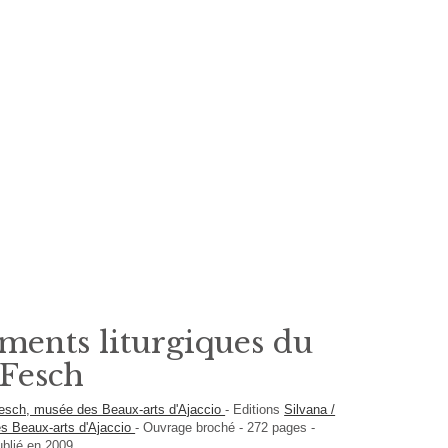
ments liturgiques du
 Fesch
Fesch, musée des Beaux-arts d'Ajaccio
-
Editions
Silvana /
s Beaux-arts d'Ajaccio
-
Ouvrage broché
-
272
pages -
ublié en 2009