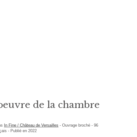
oeuvre de la chambre
ons
In Fine / Château de Versailles
-
Ouvrage broché
-
96
çais
- Publié en 2022