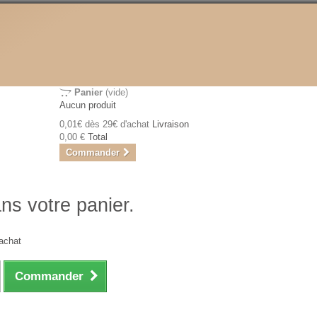
Panier
(vide)
Aucun produit
0,01€ dès 29€ d'achat
Livraison
0,00 €
Total
Commander
ans votre panier.
achat
Commander