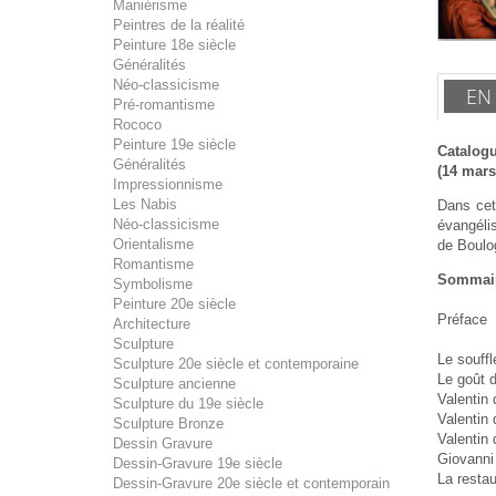
Maniérisme
Peintres de la réalité
Peinture 18e siècle
Généralités
Néo-classicisme
EN
Pré-romantisme
Rococo
Peinture 19e siècle
Catalogu
Généralités
(14 mars 
Impressionnisme
Les Nabis
Dans cet
Néo-classicisme
évangélis
Orientalisme
de Boulog
Romantisme
Sommai
Symbolisme
Peinture 20e siècle
Préface
Architecture
Sculpture
Le souffle
Sculpture 20e siècle et contemporaine
Le goût d
Sculpture ancienne
Valentin 
Sculpture du 19e siècle
Valentin
Sculpture Bronze
Valentin 
Dessin Gravure
Giovanni 
Dessin-Gravure 19e siècle
La restau
Dessin-Gravure 20e siècle et contemporain