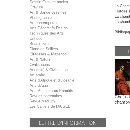
Dessin-Gravure ancien
La Chambr
Gravure
Histoire
Art & Bande dessinée
La chamb
Photographie
La chamb
Art contemporain
Arts Décoratifs Design
Bibliogra
Techniques des Arts
Critique
Beaux livres
Diane de Selliers
Citadelles & Mazenod
Art & Nature
Civilisations
Antiquité & Civilisations
Art arabe
Arts d'Afrique et d'Océanie
Arts d'Asie
Arts Premiers ou Primitifs
Revues partenaires
Chefs-d
Revue Médium
chambre
Les Cahiers de l'ACSEL
LETTRE D'INFORMATION