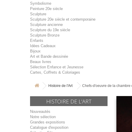
Symbolisme
Peinture 20e siècle
Sculpture
Sculpture 20e siècle et contemporaine
Sculpture ancienne
Sculpture du 19e siècle
Sculpture Bronze
Enfants
Idées Cadeaux
Bijoux
Art et Bande dessinée
Beaux livres
Sélection Enfance et Jeunesse
Cartes, Coffrets & Coloriages
Histoire de l'Art
Chefs-d'oeuvre de la chambre 
HISTOIRE DE L'ART
Nouveautés
Notre sélection
Grandes expositions
Catalogue d'exposition