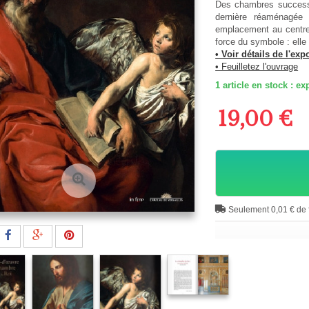
Des chambres successi
dernière réaménagée
emplacement au centre 
force du symbole : elle 
• Voir détails de l'exp
• Feuilletez l'ouvrage
1
article en stock : 
19,00 €
Seulement 0,01 € de f