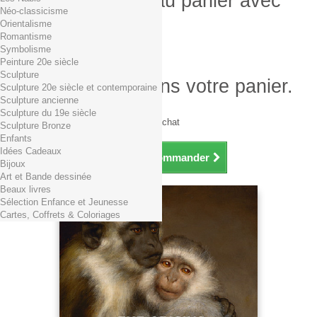
Produit ajouté au panier avec
Néo-classicisme
succès
Orientalisme
Romantisme
Quantité
Symbolisme
Total
Peinture 20e siècle
Sculpture
Il y a 1 produit dans votre panier.
Sculpture 20e siècle et contemporaine
Sculpture ancienne
Total produits TTC
Sculpture du 19e siècle
Frais de port TTC
0,01€ dès 29€ d'achat
Sculpture Bronze
Total TTC
Enfants
Idées Cadeaux
Continuer mes achats
Commander
Bijoux
Art et Bande dessinée
Beaux livres
Sélection Enfance et Jeunesse
Cartes, Coffrets & Coloriages