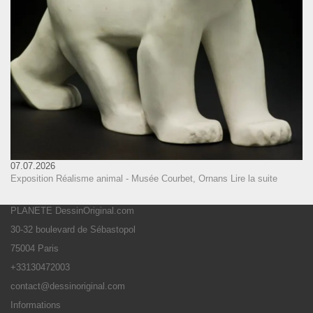
07.07.2026
Exposition Réalisme animal - Musée Courbet, Ornans
Lire la suite
PLANETE DessinOriginal.com
30-32 boulevard de Sébastopol
75004 Paris
+33130472003
contact@dessinoriginal.com
Informations