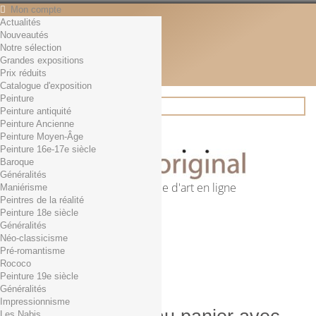
Mon compte
Actualités
Contact
Nouveautés
Français
Notre sélection
English
Grandes expositions
Français
Prix réduits
Actualités
Catalogue d'exposition
Peinture
Peinture antiquité
Peinture Ancienne
Rechercher
Peinture Moyen-Âge
Peinture 16e-17e siècle
Baroque
Généralités
Première librairie d'art en ligne
Maniérisme
Peintres de la réalité
Panier
(vide)
Peinture 18e siècle
Aucun produit
Généralités
Néo-classicisme
0,01€ dès 29€ d'achat
Livraison
Pré-romantisme
0,00 €
Total
Rococo
Commander
Peinture 19e siècle
Généralités
Impressionnisme
Les Nabis