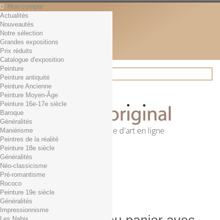
Mon compte
Actualités
Contact
Nouveautés
Français
Notre sélection
English
Grandes expositions
Français
Prix réduits
Actualités
Catalogue d'exposition
Peinture
Peinture antiquité
Peinture Ancienne
Rechercher
Peinture Moyen-Âge
Peinture 16e-17e siècle
Baroque
Généralités
Première librairie d'art en ligne
Maniérisme
Peintres de la réalité
Panier
(vide)
Peinture 18e siècle
Aucun produit
Généralités
Néo-classicisme
0,01€ dès 29€ d'achat
Livraison
Pré-romantisme
0,00 €
Total
Rococo
Commander
Peinture 19e siècle
Généralités
Impressionnisme
Les Nabis