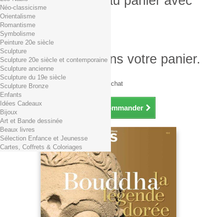
Produit ajouté au panier avec
Néo-classicisme
succès
Orientalisme
Romantisme
Quantité
Symbolisme
Total
Peinture 20e siècle
Sculpture
Il y a 1 produit dans votre panier.
Sculpture 20e siècle et contemporaine
Sculpture ancienne
Total produits TTC
Sculpture du 19e siècle
Frais de port TTC
0,01€ dès 29€ d'achat
Sculpture Bronze
Total TTC
Enfants
Idées Cadeaux
Continuer mes achats
Commander
Bijoux
Art et Bande dessinée
Beaux livres
Sélection Enfance et Jeunesse
Cartes, Coffrets & Coloriages