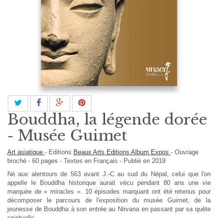
Bouddha, la légende dorée
- Musée Guimet
Art asiatique
-
Editions
Beaux Arts Editions Album Expos
-
Ouvrage
broché
-
60
pages -
Textes en
Français
- Publié en 2019
Né aux alentours de 563 avant J.-C au sud du Népal, celui que l'on
appelle le Bouddha historique aurait vécu pendant 80 ans une vie
marquée de « miracles ». 10 épisodes marquant ont été retenus pour
décomposer le parcours de l'exposition du musée Guimet, de la
jeunesse de Bouddha à son entrée au Nirvana en passant par sa quête
spirituelle.