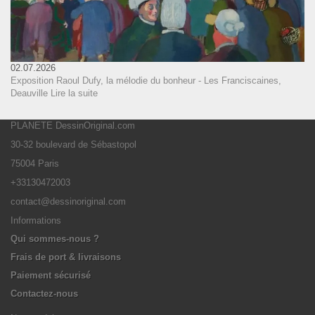
02.07.2026
Exposition Raoul Dufy, la mélodie du bonheur - Les Franciscaines,
Deauville
Lire la suite
PLANETE DessinOriginal.com
30-32 boulevard de Sébastopol
75004 Paris
+33130472003
contact@dessinoriginal.com
Informations
Qui sommes-nous ?
Frais de port & livraisons
Paiement sécurisé
Contactez-nous