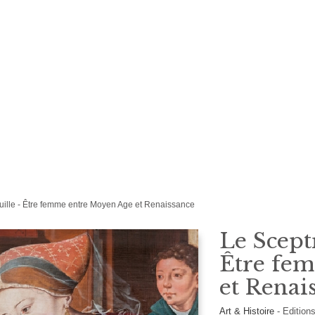
uille - Être femme entre Moyen Age et Renaissance
Le Scept
Être fe
et Renai
Art & Histoire
-
Edition