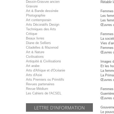
Dessin-Gravure ancien
Rétablir
Gravure
Art & Bande dessinée
Femmes 
Photographie
Les femme
Art contemporain
Les femm
Arts Décoratifs Design
Œuvres 
Techniques des Arts
Critique
Femmes a
Beaux livres
La socié
Diane de Selliers
Vies d’a
Citadelles & Mazenod
Femmes et
Art & Nature
Œuvres 
Civilisations
Antiquité & Civilisations
Images d
Art arabe
Et les ho
Arts d'Afrique et d'Océanie
La femme 
Arts d'Asie
La Prima 
Arts Premiers ou Primitifs
Œuvres 
Revues partenaires
Revue Médium
Femmes 
Les Cahiers de l'ACSEL
Guerrièr
Œuvres 
LETTRE D'INFORMATION
Gouverne
Le pouvo