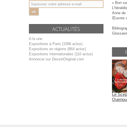
« Bon san
L’héraldi
ok
Anne de 
Œuvres 
ACTUALITÉS
Bibliogra
Glossaire
A la une
Expositions à Paris (1096 actus)
Expositions en régions (864 actus)
Expositions Internationales (110 actus)
Annoncer sur DessinOriginal.com
Le Scept
Quenouil