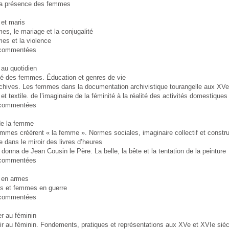
 la présence des femmes
et maris
s, le mariage et la conjugalité
es et la violence
commentées
u quotidien
té des femmes. Éducation et genres de vie
rchives. Les femmes dans la documentation archivistique tourangelle aux XVe
 textile. de l’imaginaire de la féminité à la réalité des activités domestiqu
commentées
e la femme
mmes créèrent « la femme ». Normes sociales, imaginaire collectif et constru
dans le miroir des livres d’heures
donna de Jean Cousin le Père. La belle, la bête et la tentation de la peinture
commentées
en armes
es et femmes en guerre
commentées
r au féminin
ir au féminin. Fondements, pratiques et représentations aux XVe et XVIe sièc