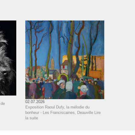
02.07.2026
 de
Exposition Raoul Dufy, la mélodie du
bonheur - Les Franciscaines, Deauville
Lire
la suite