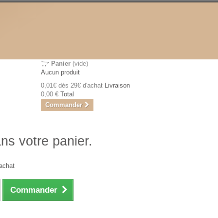
Panier
(vide)
Aucun produit
0,01€ dès 29€ d'achat
Livraison
0,00 €
Total
Commander
ans votre panier.
achat
Commander